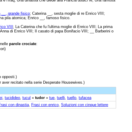
a e l'Iraq; Una dinastia che diede alla Francia dodici re; Una famosa
 __, grande fisico
; Caterina __, sesta moglie di re Enrico VIII;
ima pila atomica; Enrico __, famoso fisico.
ico VIII
; La Caterina che fu l'ultima moglie di Enrico VIII; La prima
 Anna di Enrico VIII; Il casato di papa Bonifacio VIII; __ Barberini o
 nelle
parole crociate
:
ori)
 opposti.)
 aver recitato nella serie Desperate Housewives.)
ei
,
tucidideo
,
tucul
«
tudor
»
tue
,
tuelli
,
tuello
,
tufacea
Frasi con dinastia
,
Frasi con enrico
,
Soluzioni con cinque lettere