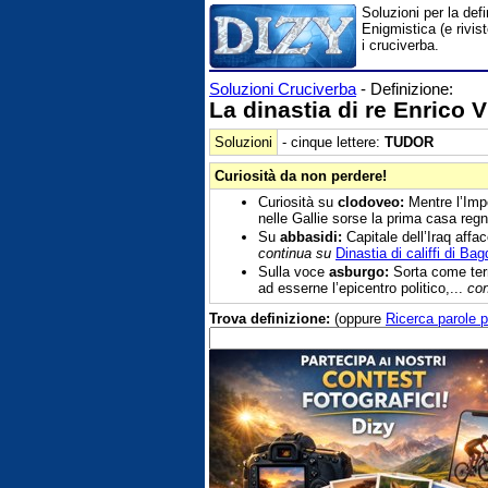
Soluzioni per la def
Enigmistica (e rivis
i cruciverba.
Soluzioni Cruciverba
- Definizione:
La dinastia di re Enrico VI
Soluzioni
- cinque lettere:
TUDOR
Curiosità da non perdere!
Curiosità su
clodoveo:
Mentre l’Impe
nelle Gallie sorse la prima casa regn
Su
abbasidi:
Capitale dell’Iraq affac
continua su
Dinastia di califfi di Ba
Sulla voce
asburgo:
Sorta come terr
ad esserne l’epicentro politico,...
con
Trova definizione:
(oppure
Ricerca parole p