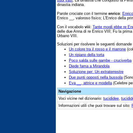
suoi vasi
; La dinastia che conquistò la Persi
dinastia indiana.
Parole crociate con il termine
enrico
:
Enrico
Enrico __, valoroso fisico; L'Enrico della pr
Con il vocabolo
viii
:
Tante mogli ebbe re Enr
delle due Anna di re Enrico VIII; Fu la prima
Urbano VIII.
Soluzioni per risolvere le seguenti domande
Un colore tra il rosso e il marrone
(col
Un ripiano della torta
Poco salda sulle gambe - cruciverba
Diede fama a Mirandola
Soluzione per: Un extraterrestre
Due punti opposti nella bussola
(Sono
Eva __, attrice e modella
(Celebre per
Navigazione
Voci vicine nel dizionario:
tucididee
,
tucidid
Informazioni utili che puoi trovare sul sito: