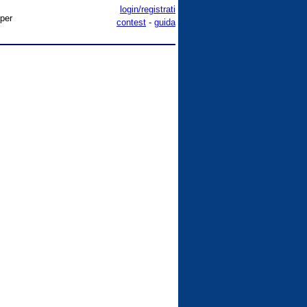
login/registrati
 per
contest
-
guida