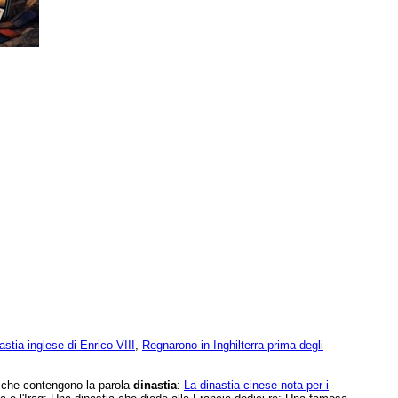
astia inglese di Enrico VIII
,
Regnarono in Inghilterra prima degli
e che contengono la parola
dinastia
:
La dinastia cinese nota per i