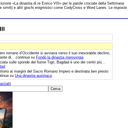
inizione «La dinastia di re Enrico VIII» per le parole crociate della Settimana
te simili) e altri giochi enigmistici come CodyCross e Word Lanes. Le risposte
II
ro romano d’Occidente si avviava verso il suo inesorabile declino,
ante di...
continua su
Fondò la dinastia merovingia
ciata sulle sponde del fiume Tigri, Bagdad è uno dei centri più...
gdad
itorio ai margini del Sacro Romano Impero e destinata ben presto
tinua su
Una dinastia austriaca
arziali
)