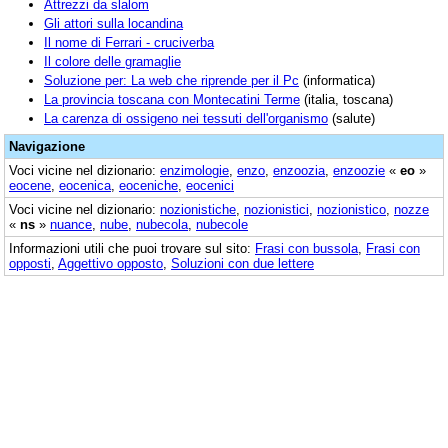
Attrezzi da slalom
Gli attori sulla locandina
Il nome di Ferrari - cruciverba
Il colore delle gramaglie
Soluzione per: La web che riprende per il Pc
(informatica)
La provincia toscana con Montecatini Terme
(italia, toscana)
La carenza di ossigeno nei tessuti dell'organismo
(salute)
Navigazione
Voci vicine nel dizionario:
enzimologie
,
enzo
,
enzoozia
,
enzoozie
«
eo
»
eocene
,
eocenica
,
eoceniche
,
eocenici
Voci vicine nel dizionario:
nozionistiche
,
nozionistici
,
nozionistico
,
nozze
«
ns
»
nuance
,
nube
,
nubecola
,
nubecole
Informazioni utili che puoi trovare sul sito:
Frasi con bussola
,
Frasi con
opposti
,
Aggettivo opposto
,
Soluzioni con due lettere