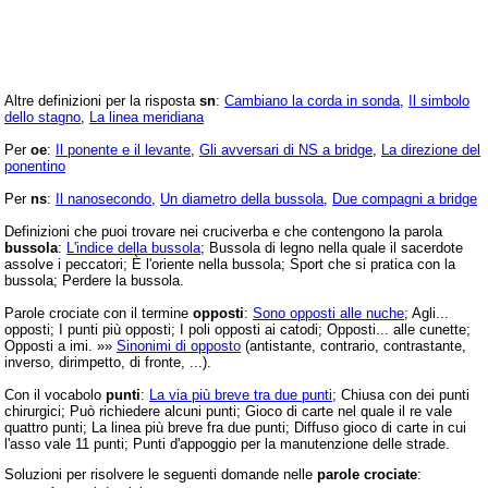
Altre definizioni per la risposta
sn
:
Cambiano la corda in sonda
,
Il simbolo
dello stagno
,
La linea meridiana
Per
oe
:
Il ponente e il levante
,
Gli avversari di NS a bridge
,
La direzione del
ponentino
Per
ns
:
Il nanosecondo
,
Un diametro della bussola
,
Due compagni a bridge
Definizioni che puoi trovare nei cruciverba e che contengono la parola
bussola
:
L'indice della bussola
; Bussola di legno nella quale il sacerdote
assolve i peccatori; È l'oriente nella bussola; Sport che si pratica con la
bussola; Perdere la bussola.
Parole crociate con il termine
opposti
:
Sono opposti alle nuche
; Agli...
opposti; I punti più opposti; I poli opposti ai catodi; Opposti... alle cunette;
Opposti a imi. »»
Sinonimi di opposto
(antistante, contrario, contrastante,
inverso, dirimpetto, di fronte, ...).
Con il vocabolo
punti
:
La via più breve tra due punti
; Chiusa con dei punti
chirurgici; Può richiedere alcuni punti; Gioco di carte nel quale il re vale
quattro punti; La linea più breve fra due punti; Diffuso gioco di carte in cui
l'asso vale 11 punti; Punti d'appoggio per la manutenzione delle strade.
Soluzioni per risolvere le seguenti domande nelle
parole crociate
: