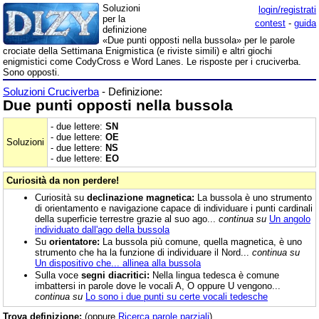
Soluzioni
login/registrati
per la
contest
-
guida
definizione
«Due punti opposti nella bussola» per le parole
crociate della Settimana Enigmistica (e riviste simili) e altri giochi
enigmistici come CodyCross e Word Lanes. Le risposte per i cruciverba.
Sono opposti.
Soluzioni Cruciverba
- Definizione:
Due punti opposti nella bussola
- due lettere:
SN
- due lettere:
OE
Soluzioni
- due lettere:
NS
- due lettere:
EO
Curiosità da non perdere!
Curiosità su
declinazione magnetica:
La bussola è uno strumento
di orientamento e navigazione capace di individuare i punti cardinali
della superficie terrestre grazie al suo ago...
continua su
Un angolo
individuato dall'ago della bussola
Su
orientatore:
La bussola più comune, quella magnetica, è uno
strumento che ha la funzione di individuare il Nord...
continua su
Un dispositivo che... allinea alla bussola
Sulla voce
segni diacritici:
Nella lingua tedesca è comune
imbattersi in parole dove le vocali A, O oppure U vengono...
continua su
Lo sono i due punti su certe vocali tedesche
Trova definizione:
(oppure
Ricerca parole parziali
)