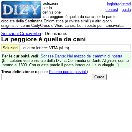
Soluzioni
login/registrati
per la
contest
-
guida
definizione
«La peggiore è quella da cani» per le parole
crociate della Settimana Enigmistica (e riviste simili) e altri giochi
enigmistici come CodyCross e Word Lanes. Le risposte per i cruciverba.
Soluzioni Cruciverba
- Definizione:
La peggiore è quella da cani
Soluzioni
- quattro lettere:
VITA
(vì-ta)
Per le curiosità vedi:
Scrisse Dante: Nel mezzo del cammin di nostra __
{È il celebre verso iniziale della Divina Commedia di Dante Alighieri, scritto
intorno al 1300. Con queste parole il poeta introduce il suo viaggio...}.
Trova definizione:
(oppure
Ricerca parole parziali
)