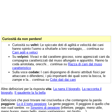
Curiosità da non perdere!
Curiosità su
veltri:
Le spiccate doti di agilità e velocità dei cani
hanno spinto l’uomo a sfruttarle a loro vantaggio,...
continua su
Cani agili e veloci
Su
volpini:
Vivaci e dal carattere giocoso, sono apprezzati cani da
compagnia caratterizzati dal muso allungato e appuntito. Hanno la
coda arrotolata, orecchi...
continua su
Razza di cani dal muso
caratteristico
Sulla voce
codate:
I cani dispongono di diversi attributi fisici per
attaccare o difendersi, i più importanti dei quali sono la bocca, le
zampe e la...
continua su
Colpi dati dai cani
Altre definizioni per la risposta
vita
:
La narra il biografo
,
La racconta il
biografo
,
Il gaudente la fa bella
Definizioni che puoi trovare nei cruciverba e che contengono la parola
peggiore
:
Lo è il torto peggiore
; La gente peggiore; Il peggiore è quello che
non vuol sentire. »»
Sinonimi di peggiore
(inferiore, peggio, meno utile,
meno buono, meno bello, meno vantaggioso, piú brutto, ...).