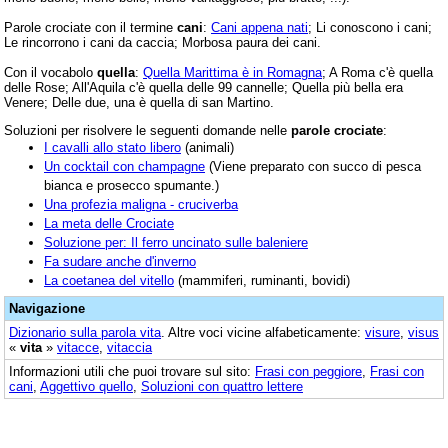
Parole crociate con il termine
cani
:
Cani appena nati
; Li conoscono i cani;
Le rincorrono i cani da caccia; Morbosa paura dei cani.
Con il vocabolo
quella
:
Quella Marittima è in Romagna
; A Roma c'è quella
delle Rose; All'Aquila c'è quella delle 99 cannelle; Quella più bella era
Venere; Delle due, una è quella di san Martino.
Soluzioni per risolvere le seguenti domande nelle
parole crociate
:
I cavalli allo stato libero
(animali)
Un cocktail con champagne
(Viene preparato con succo di pesca
bianca e prosecco spumante.)
Una profezia maligna - cruciverba
La meta delle Crociate
Soluzione per: Il ferro uncinato sulle baleniere
Fa sudare anche d'inverno
La coetanea del vitello
(mammiferi, ruminanti, bovidi)
Navigazione
Dizionario sulla parola
vita
. Altre voci vicine alfabeticamente:
visure
,
visus
«
vita
»
vitacce
,
vitaccia
Informazioni utili che puoi trovare sul sito:
Frasi con peggiore
,
Frasi con
cani
,
Aggettivo quello
,
Soluzioni con quattro lettere