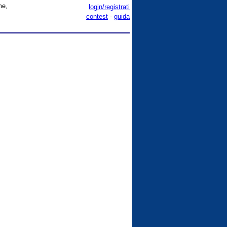
me,
login/registrati
contest
-
guida