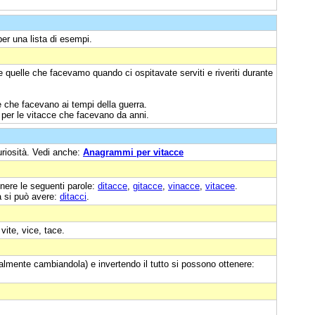
er una lista di esempi.
 quelle che facevamo quando ci ospitavate serviti e riveriti durante
 che facevano ai tempi della guerra.
i per le vitacce che facevano da anni.
uriosità. Vedi anche:
Anagrammi per vitacce
nere le seguenti parole:
ditacce
,
gitacce
,
vinacce
,
vitacee
.
a si può avere:
ditacci
.
vite, vice, tace.
almente cambiandola) e invertendo il tutto si possono ottenere: