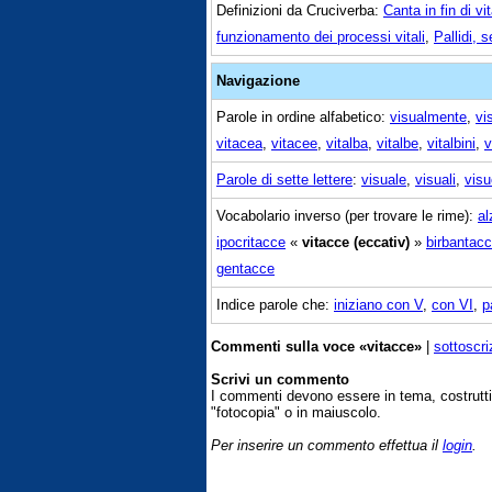
Definizioni da Cruciverba:
Canta in fin di vi
funzionamento dei processi vitali
,
Pallidi, s
Navigazione
Parole in ordine alfabetico:
visualmente
,
vi
vitacea
,
vitacee
,
vitalba
,
vitalbe
,
vitalbini
,
v
Parole di sette lettere
:
visuale
,
visuali
,
visu
Vocabolario inverso (per trovare le rime):
al
ipocritacce
«
vitacce (eccativ)
»
birbantac
gentacce
Indice parole che:
iniziano con V
,
con VI
,
p
Commenti sulla voce «vitacce»
|
sottoscri
Scrivi un commento
I commenti devono essere in tema, costrut
"fotocopia" o in maiuscolo.
Per inserire un commento effettua il
login
.