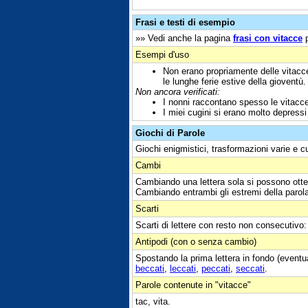
Frasi e testi di esempio
»» Vedi anche la pagina
frasi con vitacce
p
Esempi d'uso
Non erano propriamente delle vitacce
le lunghe ferie estive della gioventù.
Non ancora verificati:
I nonni raccontano spesso le vitacce
I miei cugini si erano molto depress
Giochi di Parole
Giochi enigmistici, trasformazioni varie e c
Cambi
Cambiando una lettera sola si possono otte
Cambiando entrambi gli estremi della parol
Scarti
Scarti di lettere con resto non consecutivo: 
Antipodi (con o senza cambio)
Spostando la prima lettera in fondo (eventu
beccati
,
leccati
,
peccati
,
seccati
.
Parole contenute in "vitacce"
tac, vita.