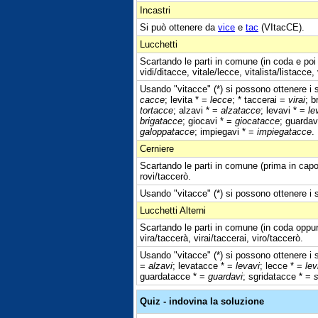
Incastri
Si può ottenere da
vice
e
tac
(VItacCE).
Lucchetti
Scartando le parti in comune (in coda e poi 
vidi/ditacce, vitale/lecce, vitalista/listacc
Usando "vitacce" (*) si possono ottenere i s
cacce
; levita * =
lecce
; * taccerai =
virai
; b
tortacce
; alzavi * =
alzatacce
; levavi * =
le
brigatacce
; giocavi * =
giocatacce
; guardav
galoppatacce
; impiegavi * =
impiegatacce
.
Cerniere
Scartando le parti in comune (prima in capo 
rovi/taccerò.
Usando "vitacce" (*) si possono ottenere i s
Lucchetti Alterni
Scartando le parti in comune (in coda oppur
vira/taccerà, virai/taccerai, viro/taccerò.
Usando "vitacce" (*) si possono ottenere i s
=
alzavi
; levatacce * =
levavi
; lecce * =
lev
guardatacce * =
guardavi
; sgridatacce * =
s
Quiz - indovina la soluzione