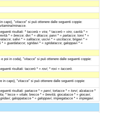
in capo), "vitacce" si può ottenere dalle seguenti coppie:
e, vitamina/minacce.
eguenti risultati: * taccerà =
vira
; * taccerò =
viro
; cavità * =
revità * =
brecce
; divi * =
ditacce
; parvi * =
partacce
; torvi * =
vatacce
; salivi * =
salitacce
; uscivi * =
uscitacce
; brigavi * =
i * =
guardatacce
; sgridavi * =
sgridatacce
; galoppavi * =
e poi in coda), "vitacce" si può ottenere dalle seguenti coppie:
eguenti risultati: taccerò * =
rovi
; * rovi =
taccerò
.
e in capo), "vitacce" si può ottenere dalle seguenti coppie:
eguenti risultati: partacce * =
parvi
; tortacce * =
torvi
; alzatacce *
ita
; * lecce =
vitale
; brecce * =
brevità
; giocatacce * =
giocavi
;
gridavi
; galoppatacce * =
galoppavi
; impiegatacce * =
impiegavi
.