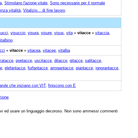
ta
,
Stimolano l'azione vitale
,
Sono necessarie per il normale
enza vitalità
,
Vitalizio... di fine lavoro
.
succi
,
visuccio
,
visura
,
visure
,
visus
,
vita
«
vitacce
»
vitaccia
,
italbino
cci
«
vitacce
»
vitacea
,
vitacee
,
vitalba
zatacce
,
poetacce
,
uscitacce
,
ditacce
,
gitacce
,
salitacce
,
ce
,
elefantacce
,
furfantacce
,
arrogantacce
,
piantacce
,
ignorantacce
,
arole che iniziano con VIT
,
finiscono con E
zione
tivi ed usare un linguaggio decoroso. Non sono ammessi commenti