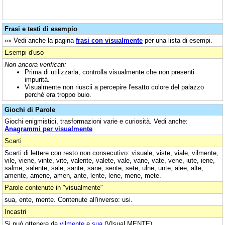
Frasi e testi di esempio
»» Vedi anche la pagina
frasi con visualmente
per una lista di esempi.
Esempi d'uso
Non ancora verificati:
Prima di utilizzarla, controlla visualmente che non presenti
impurità.
Visualmente non riuscii a percepire l'esatto colore del palazzo
perché era troppo buio.
Giochi di Parole
Giochi enigmistici, trasformazioni varie e curiosità. Vedi anche:
Anagrammi per visualmente
Scarti
Scarti di lettere con resto non consecutivo: visuale, viste, viale, vilmente,
vile, viene, vinte, vite, valente, valete, vale, vane, vate, vene, iute, iene,
salme, salente, sale, sante, sane, sente, sete, ulne, unte, alee, alte,
amente, amene, amen, ante, lente, lene, mene, mete.
Parole contenute in "visualmente"
sua, ente, mente. Contenute all'inverso: usi.
Incastri
Si può ottenere da
vilmente
e
sua
(VIsuaLMENTE).