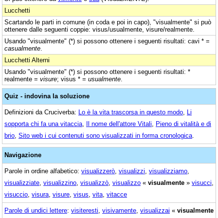
Lucchetti
Scartando le parti in comune (in coda e poi in capo), "visualmente" si può
ottenere dalle seguenti coppie: visus/usualmente, visure/realmente.
Usando "visualmente" (*) si possono ottenere i seguenti risultati: cavi * =
casualmente
.
Lucchetti Alterni
Usando "visualmente" (*) si possono ottenere i seguenti risultati: *
realmente =
visure
; visus * =
usualmente
.
Quiz - indovina la soluzione
Definizioni da Cruciverba:
Lo è la vita trascorsa in questo modo
,
Li
sopporta chi fa una vitaccia
,
Il nome dell'attore Vitali
,
Pieno di vitalità e di
brio
,
Sito web i cui contenuti sono visualizzati in forma cronologica
.
Navigazione
Parole in ordine alfabetico:
visualizzerò
,
visualizzi
,
visualizziamo
,
visualizziate
,
visualizzino
,
visualizzò
,
visualizzo
«
visualmente
»
visucci
,
visuccio
,
visura
,
visure
,
visus
,
vita
,
vitacce
Parole di undici lettere
:
visiteresti
,
visivamente
,
visualizzai
«
visualmente