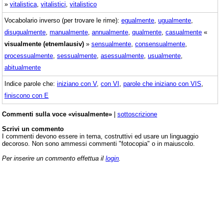
»
vitalistica
,
vitalistici
,
vitalistico
Vocabolario inverso (per trovare le rime):
egualmente
,
ugualmente
,
disugualmente
,
manualmente
,
annualmente
,
qualmente
,
casualmente
«
visualmente (etnemlausiv)
»
sensualmente
,
consensualmente
,
processualmente
,
sessualmente
,
asessualmente
,
usualmente
,
abitualmente
Indice parole che:
iniziano con V
,
con VI
,
parole che iniziano con VIS
,
finiscono con E
Commenti sulla voce «visualmente»
|
sottoscrizione
Scrivi un commento
I commenti devono essere in tema, costruttivi ed usare un linguaggio
decoroso. Non sono ammessi commenti "fotocopia" o in maiuscolo.
Per inserire un commento effettua il
login
.