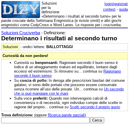
Soluzioni
login/registrati
per la
contest
-
guida
definizione
«Determinano i risultati al secondo turno» per le
parole crociate della Settimana Enigmistica (e riviste simili) e altri giochi
enigmistici come CodyCross e Word Lanes. Le risposte per i cruciverba.
Soluzioni Cruciverba
- Definizione:
Determinano i risultati al secondo turno
Soluzioni
- undici lettere:
BALLOTTAGGI
Curiosità da non perdere!
Curiosità su
benpensanti:
Ragionare secondo il buon senso è
indice di un atteggiamento maturo ed equilibrato, lontano dagli
eccessi ed estremismi. Si ritrovano su...
continua su
Ragionano
secondo il buon senso
Su
coscia di pollo:
In deroga alle prescrizioni basilari del comune
galateo, vi sono delle portate che possono essere consumate
senza ricorrere all’uso delle posate. Un...
continua su
Un secondo
che si può mangiare con le mani
Sulla voce
preferiti:
Quando non intervengono calcoli di
convenienza o di necessità, ogni individuo compie delle scelte in
ragione del proprio...
continua su
Scelti secondo il proprio gusto
Trova definizione:
(oppure
Ricerca parole parziali
)