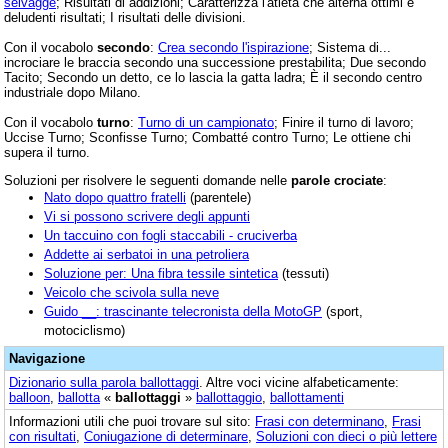
selvagge
; Risultati di addizioni; Caratterizza l'atleta che alterna ottimi e
deludenti risultati; I risultati delle divisioni.
Con il vocabolo
secondo
:
Crea secondo l'ispirazione
; Sistema di...
incrociare le braccia secondo una successione prestabilita; Due secondo
Tacito; Secondo un detto, ce lo lascia la gatta ladra; È il secondo centro
industriale dopo Milano.
Con il vocabolo
turno
:
Turno di un campionato
; Finire il turno di lavoro;
Uccise Turno; Sconfisse Turno; Combatté contro Turno; Le ottiene chi
supera il turno.
Soluzioni per risolvere le seguenti domande nelle
parole crociate
:
Nato dopo quattro fratelli
(parentele)
Vi si possono scrivere degli appunti
Un taccuino con fogli staccabili - cruciverba
Addette ai serbatoi in una petroliera
Soluzione per: Una fibra tessile sintetica
(tessuti)
Veicolo che scivola sulla neve
Guido __: trascinante telecronista della MotoGP
(sport,
motociclismo)
Navigazione
Dizionario sulla parola
ballottaggi
. Altre voci vicine alfabeticamente:
balloon
,
ballotta
«
ballottaggi
»
ballottaggio
,
ballottamenti
Informazioni utili che puoi trovare sul sito:
Frasi con determinano
,
Frasi
con risultati
,
Coniugazione di determinare
,
Soluzioni con dieci o più lettere