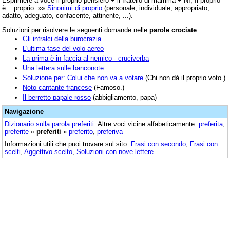
Esprimere a voce il proprio pensiero + il fratello di mamma + NI; Il proprio
è... proprio. »»
Sinonimi di proprio
(personale, individuale, appropriato,
adatto, adeguato, confacente, attinente, ...).
Soluzioni per risolvere le seguenti domande nelle
parole crociate
:
Gli intralci della burocrazia
L'ultima fase del volo aereo
La prima è in faccia al nemico - cruciverba
Una lettera sulle banconote
Soluzione per: Colui che non va a votare
(Chi non dà il proprio voto.)
Noto cantante francese
(Famoso.)
Il berretto papale rosso
(abbigliamento, papa)
Navigazione
Dizionario sulla parola
preferiti
. Altre voci vicine alfabeticamente:
preferita
,
preferite
«
preferiti
»
preferito
,
preferiva
Informazioni utili che puoi trovare sul sito:
Frasi con secondo
,
Frasi con
scelti
,
Aggettivo scelto
,
Soluzioni con nove lettere