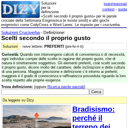
Soluzioni
login/registrati
per la
contest
-
guida
definizione
«Scelti secondo il proprio gusto» per le parole
crociate della Settimana Enigmistica (e riviste simili) e altri giochi
enigmistici come CodyCross e Word Lanes. Le risposte per i cruciverba.
Soluzioni Cruciverba
- Definizione:
Scelti secondo il proprio gusto
Soluzioni
- nove lettere:
PREFERITI
(pre-fe-rì-ti)
Curiosità:
Quando non intervengono calcoli di convenienza o di necessità,
ogni individuo compie delle scelte in ragione del proprio gusto, che di
natura è strettamente soggettivo. Gli elementi preferiti, cioè scelti secondo
il proprio gusto, dicono molto del carattere, delle inclinazioni e della cultura
di una persona. Maggior precisione e definizione c’è intorno ai preferiti,
maggiore è il grado di conoscenza e raffinatezza posseduta riguardo la loro
scelta rispetto alle proprie esigenze.
Trova definizione:
(oppure
Ricerca parole parziali
)
Da leggere su Dizy
Bradisismo:
perché il
terreno dei