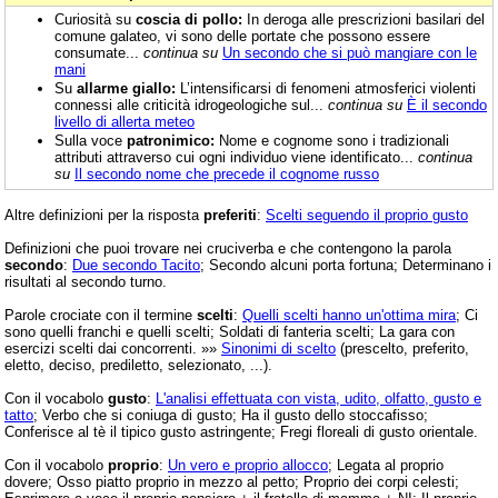
Curiosità su
coscia di pollo:
In deroga alle prescrizioni basilari del
comune galateo, vi sono delle portate che possono essere
consumate...
continua su
Un secondo che si può mangiare con le
mani
Su
allarme giallo:
L’intensificarsi di fenomeni atmosferici violenti
connessi alle criticità idrogeologiche sul...
continua su
È il secondo
livello di allerta meteo
Sulla voce
patronimico:
Nome e cognome sono i tradizionali
attributi attraverso cui ogni individuo viene identificato...
continua
su
Il secondo nome che precede il cognome russo
Altre definizioni per la risposta
preferiti
:
Scelti seguendo il proprio gusto
Definizioni che puoi trovare nei cruciverba e che contengono la parola
secondo
:
Due secondo Tacito
; Secondo alcuni porta fortuna; Determinano i
risultati al secondo turno.
Parole crociate con il termine
scelti
:
Quelli scelti hanno un'ottima mira
; Ci
sono quelli franchi e quelli scelti; Soldati di fanteria scelti; La gara con
esercizi scelti dai concorrenti. »»
Sinonimi di scelto
(prescelto, preferito,
eletto, deciso, prediletto, selezionato, ...).
Con il vocabolo
gusto
:
L'analisi effettuata con vista, udito, olfatto, gusto e
tatto
; Verbo che si coniuga di gusto; Ha il gusto dello stoccafisso;
Conferisce al tè il tipico gusto astringente; Fregi floreali di gusto orientale.
Con il vocabolo
proprio
:
Un vero e proprio allocco
; Legata al proprio
dovere; Osso piatto proprio in mezzo al petto; Proprio dei corpi celesti;