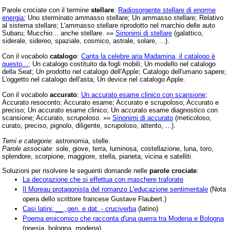
Parole crociate con il termine
stellare
:
Radiosorgente stellare di enorme
energia
; Uno sterminato ammasso stellare; Un ammasso stellare; Relativo
al sistema stellare; L'ammasso stellare riprodotto nel marchio delle auto
Subaru; Mucchio... anche stellare. »»
Sinonimi di stellare
(galattico,
siderale, sidereo, spaziale, cosmico, astrale, solare, ...).
Con il vocabolo
catalogo
:
Canta la celebre aria Madamina, il catalogo è
questo...
; Un catalogo costituito da fogli mobili; Un modello nel catalogo
della Seat; Un prodotto nel catalogo dell'Apple; Catalogo dell'umano sapere;
L'oggetto nel catalogo dell'asta; Un device nel catalogo Apple.
Con il vocabolo
accurato
:
Un accurato esame clinico con scansione
;
Accurato resoconto; Accurato esame; Accurato e scrupoloso; Accurato e
preciso; Un accurato esame clinico; Un accurato esame diagnostico con
scansione; Accurato, scrupoloso. »»
Sinonimi di accurato
(meticoloso,
curato, preciso, pignolo, diligente, scrupoloso, attento, ...).
Temi e categorie:
astronomia, stelle.
Parole associate:
sole, giove, terra, luminosa, costellazione, luna, toro,
splendore, scorpione, maggiore, stella, pianeta, vicina e satelliti.
Soluzioni per risolvere le seguenti domande nelle
parole crociate
:
La decorazione che si effettua con maschere traforate
Il Moreau protagonista del romanzo L'educazione sentimentale
(Nota
opera dello scrittore francese Gustave Flaubert.)
Casi latini: __, gen. e dat. - cruciverba
(latino)
Poema eroicomico che racconta d'una guerra tra Modena e Bologna
(poesia, bologna, modena)