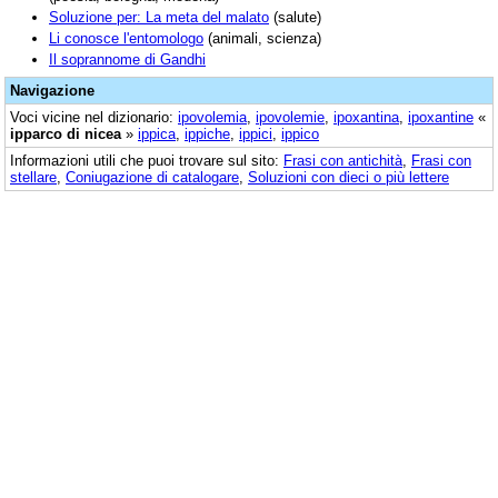
Soluzione per: La meta del malato
(salute)
Li conosce l'entomologo
(animali, scienza)
Il soprannome di Gandhi
Navigazione
Voci vicine nel dizionario:
ipovolemia
,
ipovolemie
,
ipoxantina
,
ipoxantine
«
ipparco di nicea
»
ippica
,
ippiche
,
ippici
,
ippico
Informazioni utili che puoi trovare sul sito:
Frasi con antichità
,
Frasi con
stellare
,
Coniugazione di catalogare
,
Soluzioni con dieci o più lettere