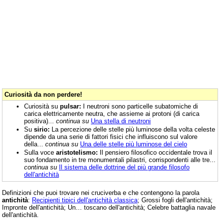
Curiosità da non perdere!
Curiosità su
pulsar:
I neutroni sono particelle subatomiche di
carica elettricamente neutra, che assieme ai protoni (di carica
positiva)...
continua su
Una stella di neutroni
Su
sirio:
La percezione delle stelle più luminose della volta celeste
dipende da una serie di fattori fisici che influiscono sul valore
della...
continua su
Una delle stelle più luminose del cielo
Sulla voce
aristotelismo:
Il pensiero filosofico occidentale trova il
suo fondamento in tre monumentali pilastri, corrispondenti alle tre...
continua su
Il sistema delle dottrine del più grande filosofo
dell'antichità
Definizioni che puoi trovare nei cruciverba e che contengono la parola
antichità
:
Recipienti tipici dell'antichità classica
; Grossi fogli dell'antichità;
Impronte dell'antichità; Un… toscano dell'antichità; Celebre battaglia navale
dell'antichità.