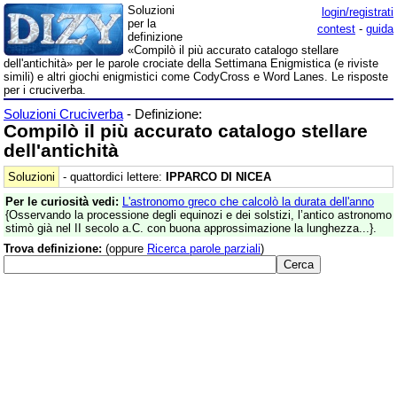
Soluzioni
login/registrati
per la
contest
-
guida
definizione
«Compilò il più accurato catalogo stellare
dell'antichità» per le parole crociate della Settimana Enigmistica (e riviste
simili) e altri giochi enigmistici come CodyCross e Word Lanes. Le risposte
per i cruciverba.
Soluzioni Cruciverba
- Definizione:
Compilò il più accurato catalogo stellare
dell'antichità
Soluzioni
- quattordici lettere:
IPPARCO DI NICEA
Per le curiosità vedi:
L'astronomo greco che calcolò la durata dell'anno
{Osservando la processione degli equinozi e dei solstizi, l’antico astronomo
stimò già nel II secolo a.C. con buona approssimazione la lunghezza...}.
Trova definizione:
(oppure
Ricerca parole parziali
)