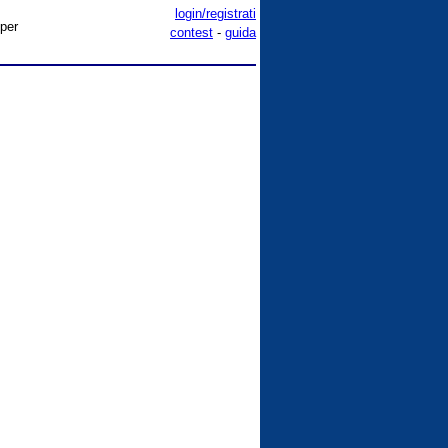
login/registrati
 per
contest
-
guida