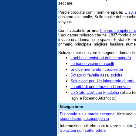
seccare.
Parole crociate con il termine
spalle
:
È sull
abbiamo alle spalle; Sulle spalle del moschet
cinghie.
Con il vocabolo
primo
:
Il primo compitino n
L'educatore tedesco che nel 1837 fondò il pri
inviare una donna nello spazio; È stato Prim
primario, principale, migliore, basilare, numer
Soluzioni per risolvere le seguenti domande
I sobbalzi registrati dal sismografo
Le hanno vicine i ruscelli
Si dice mentendo - cruciverba
Dotato di favella assai sciolta
Soluzione per: Un laboratorio di torte 
La città di uno sfarzoso Carnevale
Lo Stato USA con Filadelfia
(Stato fed
laghi e l'oceano Atlantico.)
Navigazione
Dizionario sulla parola
secondo
. Altre voci
secondoché
,
secondogenita
Informazioni utili che puoi trovare sul sito:
Soluzioni con sette lettere