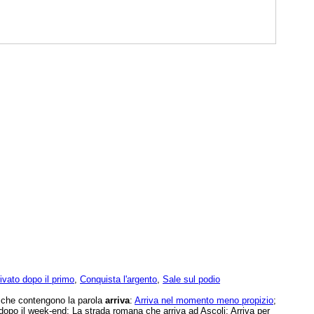
ivato dopo il primo
,
Conquista l'argento
,
Sale sul podio
e che contengono la parola
arriva
:
Arriva nel momento meno propizio
;
 dopo il week-end; La strada romana che arriva ad Ascoli; Arriva per