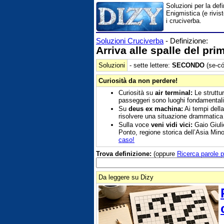
Soluzioni per la def
Enigmistica (e rivis
i cruciverba.
Soluzioni Cruciverba
- Definizione:
Arriva alle spalle del pri
Soluzioni
- sette lettere:
SECONDO
(se-có
Curiosità da non perdere!
Curiosità su
air terminal:
Le struttur
passeggeri sono luoghi fondamentali
Su
deus ex machina:
Ai tempi della
risolvere una situazione drammatica
Sulla voce
veni vidi vici:
Gaio Giuli
Ponto, regione storica dell’Asia Mino
caso!
Trova definizione:
(oppure
Ricerca parole p
Da leggere su Dizy