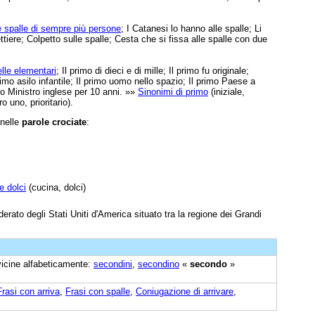
e spalle di sempre più persone
; I Catanesi lo hanno alle spalle; Li
tiere; Colpetto sulle spalle; Cesta che si fissa alle spalle con due
elle elementari
; Il primo di dieci e di mille; Il primo fu originale;
mo asilo infantile; Il primo uomo nello spazio; Il primo Paese a
o Ministro inglese per 10 anni. »»
Sinonimi di primo
(iniziale,
o uno, prioritario).
 nelle
parole crociate
:
e dolci
(cucina, dolci)
erato degli Stati Uniti d'America situato tra la regione dei Grandi
 vicine alfabeticamente:
secondini
,
secondino
«
secondo
»
Frasi con arriva
,
Frasi con spalle
,
Coniugazione di arrivare
,