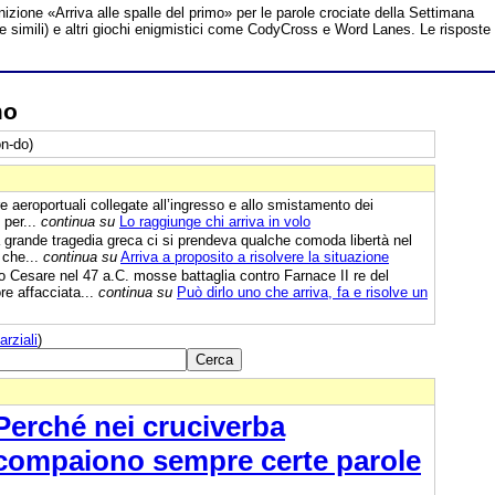
inizione «Arriva alle spalle del primo» per le parole crociate della Settimana
te simili) e altri giochi enigmistici come CodyCross e Word Lanes. Le risposte
mo
n-do)
e aeroportuali collegate all’ingresso e allo smistamento dei
 per...
continua su
Lo raggiunge chi arriva in volo
 grande tragedia greca ci si prendeva qualche comoda libertà nel
 che...
continua su
Arriva a proposito a risolvere la situazione
o Cesare nel 47 a.C. mosse battaglia contro Farnace II re del
re affacciata...
continua su
Può dirlo uno che arriva, fa e risolve un
arziali
)
Perché nei cruciverba
compaiono sempre certe parole