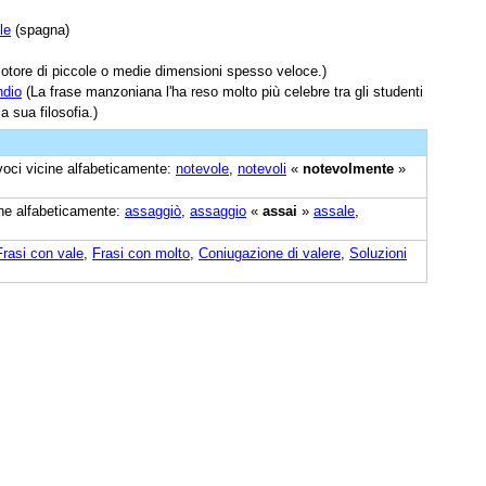
le
(spagna)
tore di piccole o medie dimensioni spesso veloce.)
ndio
(La frase manzoniana l'ha reso molto più celebre tra gli studenti
a sua filosofia.)
 voci vicine alfabeticamente:
notevole
,
notevoli
«
notevolmente
»
cine alfabeticamente:
assaggiò
,
assaggio
«
assai
»
assale
,
Frasi con vale
,
Frasi con molto
,
Coniugazione di valere
,
Soluzioni