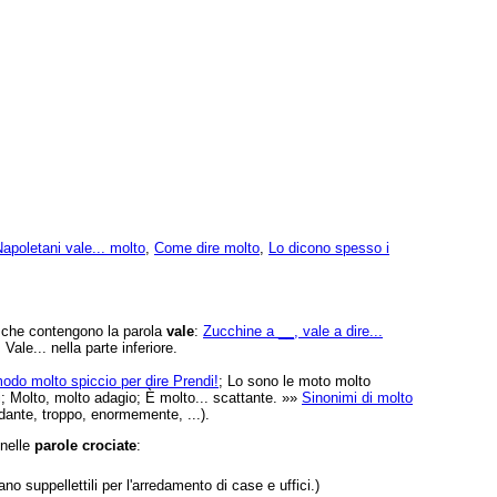
Napoletani vale... molto
,
Come dire molto
,
Lo dicono spesso i
e che contengono la parola
vale
:
Zucchine a __, vale a dire...
 Vale... nella parte inferiore.
odo molto spiccio per dire Prendi!
; Lo sono le moto molto
i; Molto, molto adagio; È molto... scattante. »»
Sinonimi di molto
dante, troppo, enormemente, ...).
 nelle
parole crociate
:
no suppellettili per l'arredamento di case e uffici.)