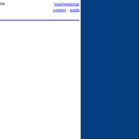
ste
login/registrati
contest
-
guida