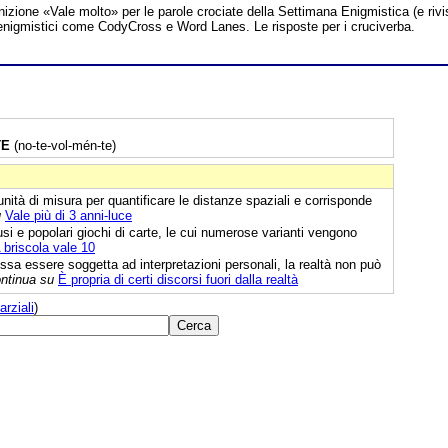
inizione «Vale molto» per le parole crociate della Settimana Enigmistica (e rivi
hi enigmistici come CodyCross e Word Lanes. Le risposte per i cruciverba.
TE
(no-te-vol-mén-te)
unità di misura per quantificare le distanze spaziali e corrisponde
u
Vale più di 3 anni-luce
usi e popolari giochi di carte, le cui numerose varianti vengono
 briscola vale 10
sa essere soggetta ad interpretazioni personali, la realtà non può
ntinua su
È propria di certi discorsi fuori dalla realtà
arziali
)