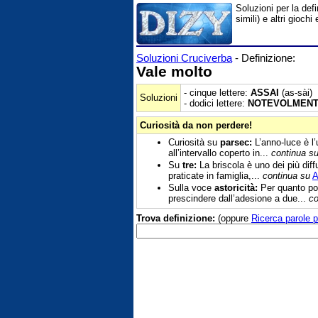
Soluzioni per la def
simili) e altri gioc
Soluzioni Cruciverba
- Definizione:
Vale molto
- cinque lettere:
ASSAI
(as-sài)
Soluzioni
- dodici lettere:
NOTEVOLMEN
Curiosità da non perdere!
Curiosità su
parsec:
L’anno-luce è l’
all’intervallo coperto in...
continua s
Su
tre:
La briscola è uno dei più diff
praticate in famiglia,...
continua su
A
Sulla voce
astoricità:
Per quanto pos
prescindere dall’adesione a due...
co
Trova definizione:
(oppure
Ricerca parole p