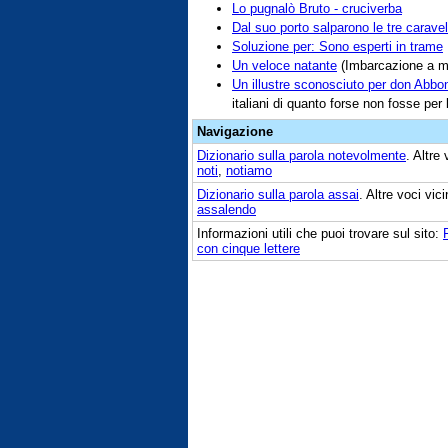
Lo pugnalò Bruto - cruciverba
Dal suo porto salparono le tre caravel
Soluzione per: Sono esperti in trame
Un veloce natante
(Imbarcazione a mo
Un illustre sconosciuto per don Abbo
italiani di quanto forse non fosse per l
Navigazione
Dizionario sulla parola
notevolmente
. Altre
noti
,
notiamo
Dizionario sulla parola
assai
. Altre voci vi
assalendo
Informazioni utili che puoi trovare sul sito:
con cinque lettere