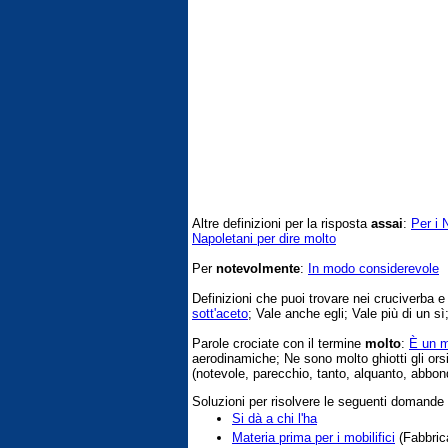
Altre definizioni per la risposta
assai
:
Per i 
Napoletani per dire molto
Per
notevolmente
:
In modo considerevole
Definizioni che puoi trovare nei cruciverba 
sott'aceto
; Vale anche egli; Vale più di un sì;
Parole crociate con il termine
molto
:
È un m
aerodinamiche; Ne sono molto ghiotti gli ors
(notevole, parecchio, tanto, alquanto, abbon
Soluzioni per risolvere le seguenti domande
Si dà a chi l'ha
Materia prima per i mobilifici
(Fabbrica