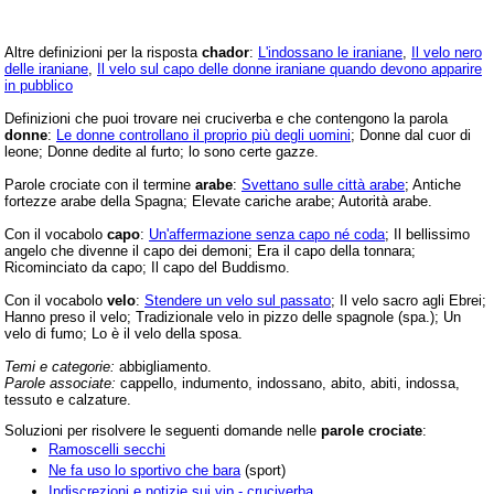
Altre definizioni per la risposta
chador
:
L'indossano le iraniane
,
Il velo nero
delle iraniane
,
Il velo sul capo delle donne iraniane quando devono apparire
in pubblico
Definizioni che puoi trovare nei cruciverba e che contengono la parola
donne
:
Le donne controllano il proprio più degli uomini
; Donne dal cuor di
leone; Donne dedite al furto; lo sono certe gazze.
Parole crociate con il termine
arabe
:
Svettano sulle città arabe
; Antiche
fortezze arabe della Spagna; Elevate cariche arabe; Autorità arabe.
Con il vocabolo
capo
:
Un'affermazione senza capo né coda
; Il bellissimo
angelo che divenne il capo dei demoni; Era il capo della tonnara;
Ricominciato da capo; Il capo del Buddismo.
Con il vocabolo
velo
:
Stendere un velo sul passato
; Il velo sacro agli Ebrei;
Hanno preso il velo; Tradizionale velo in pizzo delle spagnole (spa.); Un
velo di fumo; Lo è il velo della sposa.
Temi e categorie:
abbigliamento.
Parole associate:
cappello, indumento, indossano, abito, abiti, indossa,
tessuto e calzature.
Soluzioni per risolvere le seguenti domande nelle
parole crociate
:
Ramoscelli secchi
Ne fa uso lo sportivo che bara
(sport)
Indiscrezioni e notizie sui vip - cruciverba