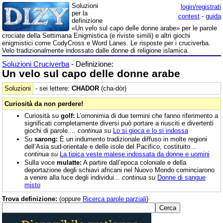
Soluzioni
login/registrati
per la
contest
-
guida
definizione
«Un velo sul capo delle donne arabe» per le parole
crociate della Settimana Enigmistica (e riviste simili) e altri giochi
enigmistici come CodyCross e Word Lanes. Le risposte per i cruciverba.
Velo tradizionalmente indossato dalle donne di religione islamica.
Soluzioni Cruciverba
- Definizione:
Un velo sul capo delle donne arabe
Soluzioni
- sei lettere:
CHADOR
(cha-dòr)
Curiosità da non perdere!
Curiosità su
golf:
L’omonimia di due termini che fanno riferimento a
significati completamente diversi può portare a riusciti e divertenti
giochi di parole....
continua su
Lo si gioca e lo si indossa
Su
sarong:
È un indumento tradizionale diffuso in molte regioni
dell’Asia sud-orientale e delle isole del Pacifico, costituito...
continua su
La tipica veste malese indossata da donne e uomini
Sulla voce
mulatte:
A partire dall’epoca coloniale e della
deportazione degli schiavi africani nel Nuovo Mondo cominciarono
a venire alla luce degli individui...
continua su
Donne di sangue
misto
Trova definizione:
(oppure
Ricerca parole parziali
)