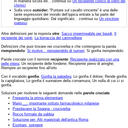
in maniera sicura ed...
continua su
Un recipiente conico di vetro dei
chimici
Sulla voce
outsider:
“Puntare sul cavallo vincente” è una delle
tante espressioni del mondo dell’ippica entrate a far parte del
linguaggio quotidiano. Dal significato...
continua su
Un vincitore
inatteso
Altre definizioni per la risposta
otre
:
Sacco impermeabile per liquidi
,
Il
recipiente dei venti
,
La borraccia del cammelliere
Definizioni che puoi trovare nei cruciverba e che contengono la parola
riempiendolo
:
Si risolve... riempiendolo di numeri
; Si gonfia riempiendolo.
Parole crociate con il termine
recipiente
:
Recipiente realizzato con una
pelle intera
; Un recipiente delle fonderie; Recipiente pieno di aringhe;
Riempire un recipiente fino all'orlo.
Con il vocabolo
gonfia
:
Gonfia la palpebra
; Lo gonfia il dolore; Rende gonfia
la capigliatura; Lo gonfia il suonatore della cornamusa; Un nulla di cui ci si
gonfia.
Soluzioni per risolvere le seguenti domande nelle
parole crociate
:
Frequenta la prima elementare
Mario __: importante istituto farmacologico milanese
Popolavano la Spagna - cruciverba
Rocce formate da sabbia
Soluzione per: Alti magistrati dell'antica Roma
Esortare, spingere