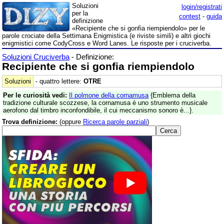
Soluzioni
login/registrati
per la
contest
-
guida
definizione
«Recipiente che si gonfia riempiendolo» per le
parole crociate della Settimana Enigmistica (e riviste simili) e altri giochi
enigmistici come CodyCross e Word Lanes. Le risposte per i cruciverba.
Soluzioni Cruciverba
- Definizione:
Recipiente che si gonfia riempiendolo
Soluzioni
- quattro lettere:
OTRE
Per le curiosità vedi:
Il polmone della cornamusa
{Emblema della
tradizione culturale scozzese, la cornamusa è uno strumento musicale
aerofono dal timbro inconfondibile, il cui meccanismo sonoro è...}.
Trova definizione:
(oppure
Ricerca parole parziali
)