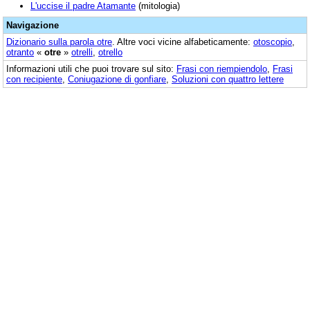
L'uccise il padre Atamante
(mitologia)
Navigazione
Dizionario sulla parola
otre
. Altre voci vicine alfabeticamente:
otoscopio
,
otranto
«
otre
»
otrelli
,
otrello
Informazioni utili che puoi trovare sul sito:
Frasi con riempiendolo
,
Frasi
con recipiente
,
Coniugazione di gonfiare
,
Soluzioni con quattro lettere