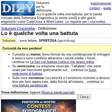
Soluzioni
login/registrati
per la
contest
-
guida
definizione
«Lo è qualche volta una battuta» per le parole
crociate della Settimana Enigmistica (e riviste simili) e altri giochi
enigmistici come CodyCross e Word Lanes. Le risposte per i cruciverba.
Soluzioni Cruciverba
- Definizione:
Lo è qualche volta una battuta
Soluzioni
- nove lettere:
SPIRITOSA
(spi-ri-tó-sa)
Curiosità da non perdere!
Curiosità su
meme:
Sono formati da una combinazione di immagini
e testo e sono condivisi attraverso i social media, i forum...
continua su
Le foto con battuta comica che girano online
Su
semicrome:
La notazione musicale, “l’alfabeto” che viene
usato per trascrivere graficamente sul...
continua su
Sono
sedicesimi di battuta
Sulla voce
nonsense:
La comicità e l’umorismo ricorrono a diverse
leve per farsi apprezzare, dalla fisicità all’oratoria...
continua su
Una battuta paradossale
Trova definizione:
(oppure
Ricerca parole parziali
)