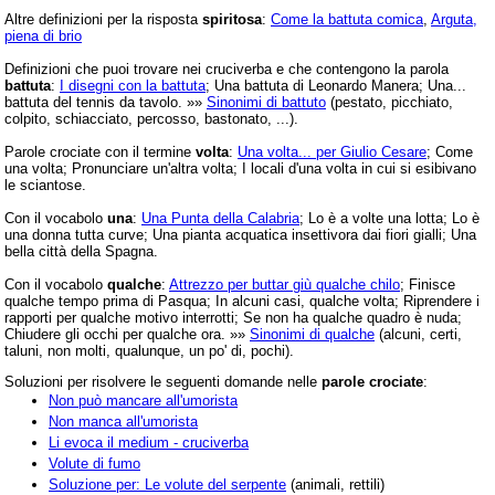
Altre definizioni per la risposta
spiritosa
:
Come la battuta comica
,
Arguta,
piena di brio
Definizioni che puoi trovare nei cruciverba e che contengono la parola
battuta
:
I disegni con la battuta
; Una battuta di Leonardo Manera; Una...
battuta del tennis da tavolo. »»
Sinonimi di battuto
(pestato, picchiato,
colpito, schiacciato, percosso, bastonato, ...).
Parole crociate con il termine
volta
:
Una volta... per Giulio Cesare
; Come
una volta; Pronunciare un'altra volta; I locali d'una volta in cui si esibivano
le sciantose.
Con il vocabolo
una
:
Una Punta della Calabria
; Lo è a volte una lotta; Lo è
una donna tutta curve; Una pianta acquatica insettivora dai fiori gialli; Una
bella città della Spagna.
Con il vocabolo
qualche
:
Attrezzo per buttar giù qualche chilo
; Finisce
qualche tempo prima di Pasqua; In alcuni casi, qualche volta; Riprendere i
rapporti per qualche motivo interrotti; Se non ha qualche quadro è nuda;
Chiudere gli occhi per qualche ora. »»
Sinonimi di qualche
(alcuni, certi,
taluni, non molti, qualunque, un po' di, pochi).
Soluzioni per risolvere le seguenti domande nelle
parole crociate
:
Non può mancare all'umorista
Non manca all'umorista
Li evoca il medium - cruciverba
Volute di fumo
Soluzione per: Le volute del serpente
(animali, rettili)