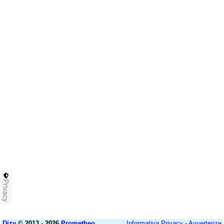
Privacy
Dizy
© 2013 - 2026
Prometheo
Informativa Privacy
-
Avvertenze