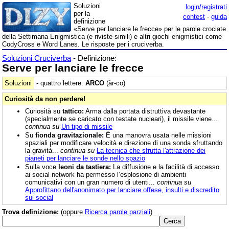
Soluzioni
login/registrati
per la
contest
-
guida
definizione
«Serve per lanciare le frecce» per le parole crociate
della Settimana Enigmistica (e riviste simili) e altri giochi enigmistici come
CodyCross e Word Lanes. Le risposte per i cruciverba.
Soluzioni Cruciverba
- Definizione:
Serve per lanciare le frecce
Soluzioni
- quattro lettere:
ARCO
(àr-co)
Curiosità da non perdere!
Curiosità su
tattico:
Arma dalla portata distruttiva devastante
(specialmente se caricato con testate nucleari), il missile viene...
continua su
Un tipo di missile
Su
fionda gravitazionale:
È una manovra usata nelle missioni
spaziali per modificare velocità e direzione di una sonda sfruttando
la gravità...
continua su
La tecnica che sfrutta l'attrazione dei
pianeti per lanciare le sonde nello spazio
Sulla voce
leoni da tastiera:
La diffusione e la facilità di accesso
ai social network ha permesso l’esplosione di ambienti
comunicativi con un gran numero di utenti...
continua su
Approfittano dell'anonimato per lanciare offese, insulti e discredito
sui social
Trova definizione:
(oppure
Ricerca parole parziali
)