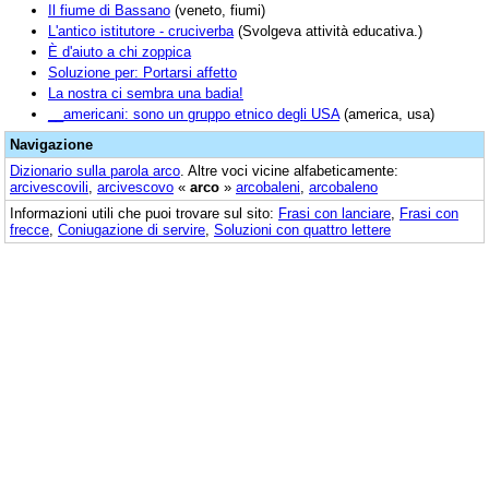
Il fiume di Bassano
(veneto, fiumi)
L'antico istitutore - cruciverba
(Svolgeva attività educativa.)
È d'aiuto a chi zoppica
Soluzione per: Portarsi affetto
La nostra ci sembra una badia!
__americani: sono un gruppo etnico degli USA
(america, usa)
Navigazione
Dizionario sulla parola
arco
. Altre voci vicine alfabeticamente:
arcivescovili
,
arcivescovo
«
arco
»
arcobaleni
,
arcobaleno
Informazioni utili che puoi trovare sul sito:
Frasi con lanciare
,
Frasi con
frecce
,
Coniugazione di servire
,
Soluzioni con quattro lettere