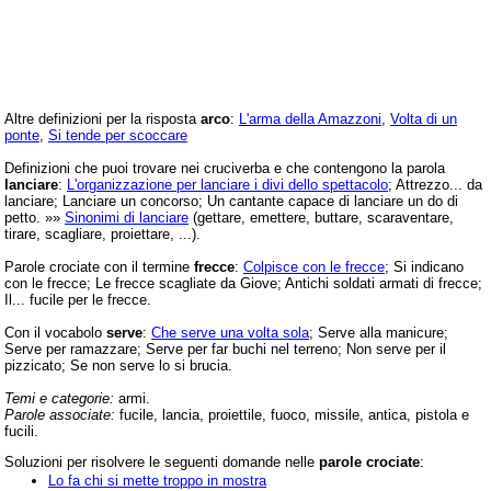
Altre definizioni per la risposta
arco
:
L'arma della Amazzoni
,
Volta di un
ponte
,
Si tende per scoccare
Definizioni che puoi trovare nei cruciverba e che contengono la parola
lanciare
:
L'organizzazione per lanciare i divi dello spettacolo
; Attrezzo... da
lanciare; Lanciare un concorso; Un cantante capace di lanciare un do di
petto. »»
Sinonimi di lanciare
(gettare, emettere, buttare, scaraventare,
tirare, scagliare, proiettare, ...).
Parole crociate con il termine
frecce
:
Colpisce con le frecce
; Si indicano
con le frecce; Le frecce scagliate da Giove; Antichi soldati armati di frecce;
Il... fucile per le frecce.
Con il vocabolo
serve
:
Che serve una volta sola
; Serve alla manicure;
Serve per ramazzare; Serve per far buchi nel terreno; Non serve per il
pizzicato; Se non serve lo si brucia.
Temi e categorie:
armi.
Parole associate:
fucile, lancia, proiettile, fuoco, missile, antica, pistola e
fucili.
Soluzioni per risolvere le seguenti domande nelle
parole crociate
:
Lo fa chi si mette troppo in mostra