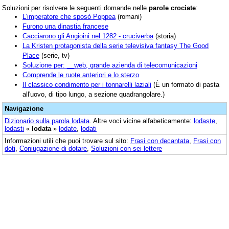
Soluzioni per risolvere le seguenti domande nelle
parole crociate
:
L'imperatore che sposò Poppea
(romani)
Furono una dinastia francese
Cacciarono gli Angioini nel 1282 - cruciverba
(storia)
La Kristen protagonista della serie televisiva fantasy The Good
Place
(serie, tv)
Soluzione per: __web, grande azienda di telecomunicazioni
Comprende le ruote anteriori e lo sterzo
Il classico condimento per i tonnarelli laziali
(È un formato di pasta
all'uovo, di tipo lungo, a sezione quadrangolare.)
Navigazione
Dizionario sulla parola
lodata
. Altre voci vicine alfabeticamente:
lodaste
,
lodasti
«
lodata
»
lodate
,
lodati
Informazioni utili che puoi trovare sul sito:
Frasi con decantata
,
Frasi con
doti
,
Coniugazione di dotare
,
Soluzioni con sei lettere