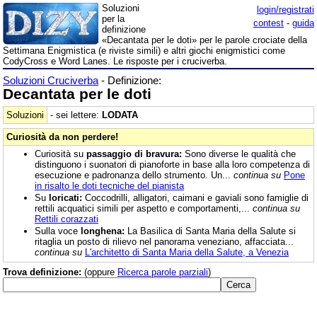
Soluzioni
login/registrati
per la
contest
-
guida
definizione
«Decantata per le doti» per le parole crociate della
Settimana Enigmistica (e riviste simili) e altri giochi enigmistici come
CodyCross e Word Lanes. Le risposte per i cruciverba.
Soluzioni Cruciverba
- Definizione:
Decantata per le doti
Soluzioni
- sei lettere:
LODATA
Curiosità da non perdere!
Curiosità su
passaggio di bravura:
Sono diverse le qualità che
distinguono i suonatori di pianoforte in base alla loro competenza di
esecuzione e padronanza dello strumento. Un...
continua su
Pone
in risalto le doti tecniche del pianista
Su
loricati:
Coccodrilli, alligatori, caimani e gaviali sono famiglie di
rettili acquatici simili per aspetto e comportamenti,...
continua su
Rettili corazzati
Sulla voce
longhena:
La Basilica di Santa Maria della Salute si
ritaglia un posto di rilievo nel panorama veneziano, affacciata...
continua su
L'architetto di Santa Maria della Salute, a Venezia
Trova definizione:
(oppure
Ricerca parole parziali
)