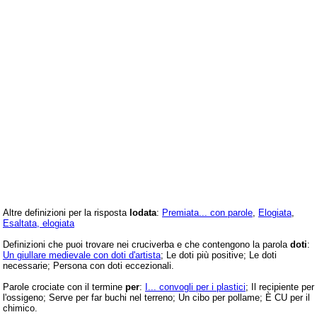
Altre definizioni per la risposta
lodata
:
Premiata... con parole
,
Elogiata
,
Esaltata, elogiata
Definizioni che puoi trovare nei cruciverba e che contengono la parola
doti
:
Un giullare medievale con doti d'artista
; Le doti più positive; Le doti
necessarie; Persona con doti eccezionali.
Parole crociate con il termine
per
:
I... convogli per i plastici
; Il recipiente per
l'ossigeno; Serve per far buchi nel terreno; Un cibo per pollame; È CU per il
chimico.