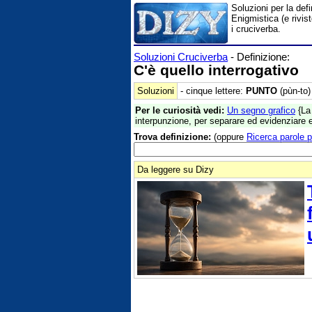
Soluzioni per la def
Enigmistica (e rivis
i cruciverba.
Soluzioni Cruciverba
- Definizione:
C'è quello interrogativo
Soluzioni
- cinque lettere:
PUNTO
(pùn-to)
Per le curiosità vedi:
Un segno grafico
{La 
interpunzione, per separare ed evidenziare ef
Trova definizione:
(oppure
Ricerca parole p
Da leggere su Dizy