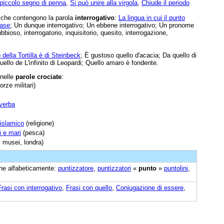
ù piccolo segno di penna
,
Si può unire alla virgola
,
Chiude il periodo
e che contengono la parola
interrogativo
:
La lingua in cui il punto
rase
; Un dunque interrogativo; Un ebbene interrogativo; Un pronome
bbioso, interrogatorio, inquisitorio, quesito, interrogazione,
 della Tortilla è di Steinbeck
; È gustoso quello d'acacia; Da quello di
llo de L'infinito di Leopardi; Quello amaro è fondente.
 nelle
parole crociate
:
forze militari)
iverba
 islamico
(religione)
i e mari
(pesca)
, musei, londra)
cine alfabeticamente:
puntizzatore
,
puntizzatori
«
punto
»
puntolini
,
Frasi con interrogativo
,
Frasi con quello
,
Coniugazione di essere
,