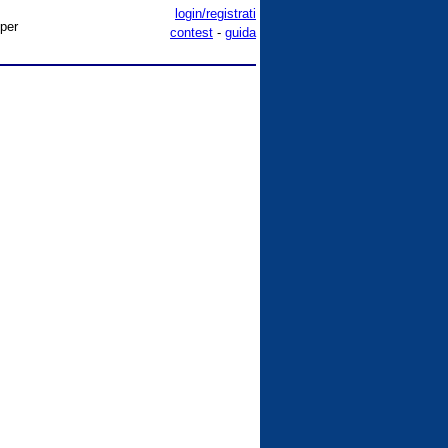
login/registrati
 per
contest
-
guida