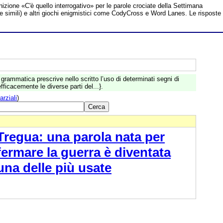
inizione «C'è quello interrogativo» per le parole crociate della Settimana
te simili) e altri giochi enigmistici come CodyCross e Word Lanes. Le risposte
grammatica prescrive nello scritto l’uso di determinati segni di
ficacemente le diverse parti del...}.
arziali
)
Tregua: una parola nata per
fermare la guerra è diventata
una delle più usate