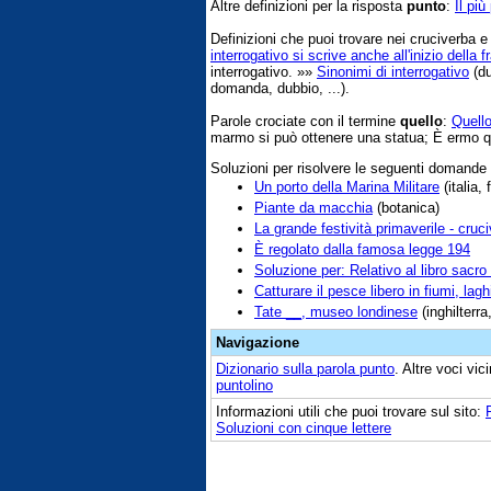
Altre definizioni per la risposta
punto
:
Il pi
Definizioni che puoi trovare nei cruciverba 
interrogativo si scrive anche all'inizio della f
interrogativo. »»
Sinonimi di interrogativo
(du
domanda, dubbio, ...).
Parole crociate con il termine
quello
:
Quello
marmo si può ottenere una statua; È ermo que
Soluzioni per risolvere le seguenti domande
Un porto della Marina Militare
(italia, 
Piante da macchia
(botanica)
La grande festività primaverile - cruc
È regolato dalla famosa legge 194
Soluzione per: Relativo al libro sacro
Catturare il pesce libero in fiumi, lagh
Tate __, museo londinese
(inghilterra
Navigazione
Dizionario sulla parola
punto
. Altre voci vi
puntolino
Informazioni utili che puoi trovare sul sito:
Soluzioni con cinque lettere