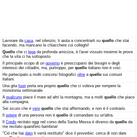
Lavorare da
casa
, nel silenzio, ti aiuta a concentrarti su
quello
che stai
facendo, ma mancano le chiacchere coi colleghi!
Quello
che ci
lega
da profonda amicizia, è l'aver vissuto insieme le prove
che la vita ci ha sottoposto.
Il principale scopo di un
governo
è preoccuparsi dei bisogni e degli
interessi dei cittadini, ma, purtroppo, per
quello
italiano non è così.
Ho partecipato a molti concorsi fotografici
oltre
a
quello
sui comuni
italiani.
Una gita
fuori
porta era proprio
quello
che ci voleva per rompere la
monotonia settimanale.
A
qualcuno
piace il mare ad altri la montagna, ma a molti
quello
che piace
alla compagna.
Sei sicuro che è
vero
quello
che stai affermando, e non è il contrario.
Il
potere
di una persona non è
quello
di comandare su un'altra.
Il
Credo
recitato oggi nel corso della Santa Messa è diverso da
quello
da
me recitato quand'ero bambina!
"Ciò che hai
dato
ti verrà restituito" dice il proverbio: cerca di non dare