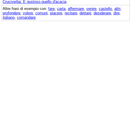
Cruciverba: È gustoso quello d'acacia
Altre frasi di esempio con:
fare
,
carta
,
affermare
,
venire
,
castello
,
altri
,
profondere
,
volere
,
comuni
,
piacere
,
recitare
,
dettare
,
desiderare
,
dire
,
italiano
,
comandare