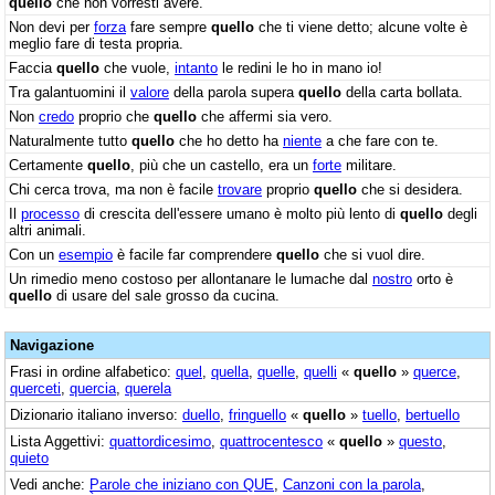
quello
che non vorresti avere.
Non devi per
forza
fare sempre
quello
che ti viene detto; alcune volte è
meglio fare di testa propria.
Faccia
quello
che vuole,
intanto
le redini le ho in mano io!
Tra galantuomini il
valore
della parola supera
quello
della carta bollata.
Non
credo
proprio che
quello
che affermi sia vero.
Naturalmente tutto
quello
che ho detto ha
niente
a che fare con te.
Certamente
quello
, più che un castello, era un
forte
militare.
Chi cerca trova, ma non è facile
trovare
proprio
quello
che si desidera.
Il
processo
di crescita dell'essere umano è molto più lento di
quello
degli
altri animali.
Con un
esempio
è facile far comprendere
quello
che si vuol dire.
Un rimedio meno costoso per allontanare le lumache dal
nostro
orto è
quello
di usare del sale grosso da cucina.
Navigazione
Frasi in ordine alfabetico:
quel
,
quella
,
quelle
,
quelli
«
quello
»
querce
,
querceti
,
quercia
,
querela
Dizionario italiano inverso:
duello
,
fringuello
«
quello
»
tuello
,
bertuello
Lista Aggettivi:
quattordicesimo
,
quattrocentesco
«
quello
»
questo
,
quieto
Vedi anche:
Parole che iniziano con QUE
,
Canzoni con la parola
,