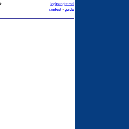
e
login/registrati
contest
-
guida