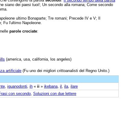
e che contengono la parola
secondo
:
Il secondo tempo della partita
he siano dei paesi tuoi!; Un secondo alla romana; Come secondo
Roma.
Napoleone ultimo Bonaparte; Tre romani; Precede IV e V; Il
; Fu l'ultimo Napoleone.
 nelle
parole crociate
:
lls
(america, usa, california, los angeles)
nza artificiale
(Fu uno dei migliori crittoanalisti del Regno Unito.)
nte
,
iguanodonti
,
ih
«
ii
»
ikebana
,
il
,
ila
,
ilare
Frasi con secondo
,
Soluzioni con due lettere