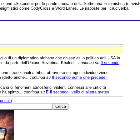
inizione «Secondo» per le parole crociate della Settimana Enigmistica (e rivist
hi enigmistici come CodyCross e Word Lanes. Le risposte per i cruciverba.
glio di un diplomatico afghano che chiese asilo politico agli USA in
one da parte dell’Unione Sovietica, Khaled...
continua su
Il secondo
 i tradizionali attributi attraverso cui ogni individuo viene
e (detto anche...
continua su
Il secondo nome che precede il
icarsi di fenomeni atmosferici violenti connessi alle criticità
e ha spinto...
continua su
È il secondo livello di allerta meteo
arziali
)