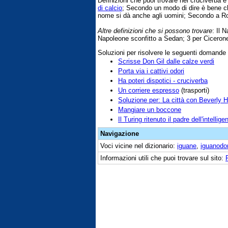
Definizioni che puoi trovare nei cruciverba 
di calcio
; Secondo un modo di dire è bene c
nome si dà anche agli uomini; Secondo a 
Altre definizioni che si possono trovare
: Il 
Napoleone sconfitto a Sedan; 3 per Cicerone
Soluzioni per risolvere le seguenti domande
Scrisse Don Gil dalle calze verdi
Porta via i cattivi odori
Ha poteri dispotici - cruciverba
Un corriere espresso
(trasporti)
Soluzione per: La città con Beverly Hi
Mangiare un boccone
Il Turing ritenuto il padre dell'intellige
Navigazione
Voci vicine nel dizionario:
iguane
,
iguanodo
Informazioni utili che puoi trovare sul sito: