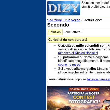
Soluzioni per la def
simili) e altri gioc
Soluzioni Cruciverba
- Definizione:
Secondo
Soluzioni
- due lettere:
II
Curiosità da non perdere!
Curiosità su
mille splendidi soli:
Fi
seguito all’invasione della sua nazi
romanzo di Khaled Hosseini
Su
patronimico:
Nome e cognome sono
identificato anagraficamente. Il nom
cognome russo
Sulla voce
allarme giallo:
L’intensif
idrogeologiche sul territorio nazional
Trova definizione:
(oppure
Ricerca parole p