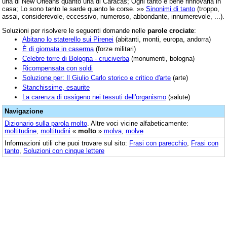
una di New Orleans quanto una di Caracas; Ogni tanto è bene rinnovarla in
casa; Lo sono tanto le sarde quanto le corse. »»
Sinonimi di tanto
(troppo,
assai, considerevole, eccessivo, numeroso, abbondante, innumerevole, ...).
Soluzioni per risolvere le seguenti domande nelle
parole crociate
:
Abitano lo staterello sui Pirenei
(abitanti, monti, europa, andorra)
È di giornata in caserma
(forze militari)
Celebre torre di Bologna - cruciverba
(monumenti, bologna)
Ricompensata con soldi
Soluzione per: Il Giulio Carlo storico e critico d'arte
(arte)
Stanchissime, esaurite
La carenza di ossigeno nei tessuti dell'organismo
(salute)
Navigazione
Dizionario sulla parola
molto
. Altre voci vicine alfabeticamente:
moltitudine
,
moltitudini
«
molto
»
molva
,
molve
Informazioni utili che puoi trovare sul sito:
Frasi con parecchio
,
Frasi con
tanto
,
Soluzioni con cinque lettere