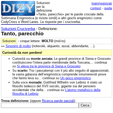
Soluzioni
login/registrati
per la
contest
-
guida
definizione
«Tanto, parecchio» per le parole crociate della
Settimana Enigmistica (e riviste simili) e altri giochi enigmistici come
CodyCross e Word Lanes. Le risposte per i cruciverba.
Soluzioni Cruciverba
- Definizione:
Tanto, parecchio
Soluzioni
- cinque lettere:
MOLTO
(mól-to)
»»
Sinonimi di
molto
(notevole, alquanto, assai, abbondante, ...).
Curiosità da non perdere!
Curiosità su
monte amiata:
Le grandi province di Siena e Grosseto
costituiscono l’intera parte meridionale della Toscana,...
continua
su
Si eleva tra le province di Siena e Grosseto
Su
scarto:
Tra i passatempi con il più alto seguito di appassionati,
la vasta galassia dell’enigmistica comprende innumerevoli prove
che fanno leva su...
continua su
Un gioco enigmistico
Sulla voce
monade:
Gottfried Wilhelm von Leibniz è stato un
filosofo tedesco del XVII secolo, gigante sia del pensiero
occidentale che della...
continua su
L'atomo metafisico della
filosofia di Leibniz
Trova definizione:
(oppure
Ricerca parole parziali
)