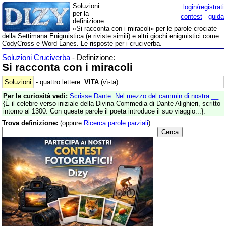
Soluzioni
login/registrati
per la
contest
-
guida
definizione
«Si racconta con i miracoli» per le parole crociate
della Settimana Enigmistica (e riviste simili) e altri giochi enigmistici come
CodyCross e Word Lanes. Le risposte per i cruciverba.
Soluzioni Cruciverba
- Definizione:
Si racconta con i miracoli
Soluzioni
- quattro lettere:
VITA
(vì-ta)
Per le curiosità vedi:
Scrisse Dante: Nel mezzo del cammin di nostra __
{È il celebre verso iniziale della Divina Commedia di Dante Alighieri, scritto
intorno al 1300. Con queste parole il poeta introduce il suo viaggio...}.
Trova definizione:
(oppure
Ricerca parole parziali
)