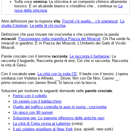
Sulla voce
vomica:
La stricnina è un composto chimico altamente
tossico. È un alcaloide bianco e cristallino che...
continua su
La
noce della stricnina
Altre definizioni per la risposta
vita
:
Finché c'è quella... c'è speranza!
,
La
studia il biologo
,
La pelle di chi rischia
Definizioni che puoi trovare nei cruciverba e che contengono la parola
miracoli
:
Passeggiano nella magnifica Piazza dei Miracoli
; Chi l'ha verde fa
miracoli in giardino; È in Piazza dei Miracoli; L'Umberto dei Gatti di Vicolo
Miracoli.
Parole crociate con il termine
racconta
:
Le racconta il fanfarone
; La
racconta il bugiardo; Racconta gesta di eroi; Ciò che si racconta; Racconta
la vita di Gesù.
Con il vocabolo
con
:
La città con la sigla CE
; Il baule con il tesoro; L'opera
verdiana con Violetta e Alfredo; __ Driver, film con De Niro; Casino __:
primo romanzo con James Bond; Si lancia con la bocca.
Soluzioni per risolvere le seguenti domande nelle
parole crociate
:
Ferirsi con il coltello
Un seggio con il baldacchino
Quello del traffico controlla le auto in sosta - cruciverba
Un gioco con 90 numeri
Soluzione per: Lo sperone offensivo delle antiche navi
La città di Creta vicina al Labirinto
(creta)
Il più celebre gioielliere di New York
(usa, gioielli, new york)