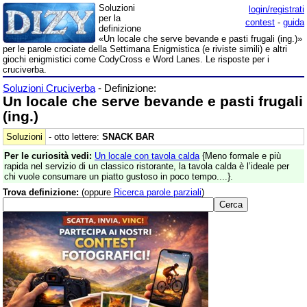
Soluzioni
login/registrati
per la
contest
-
guida
definizione
«Un locale che serve bevande e pasti frugali (ing.)»
per le parole crociate della Settimana Enigmistica (e riviste simili) e altri
giochi enigmistici come CodyCross e Word Lanes. Le risposte per i
cruciverba.
Soluzioni Cruciverba
- Definizione:
Un locale che serve bevande e pasti frugali
(ing.)
Soluzioni
- otto lettere:
SNACK BAR
Per le curiosità vedi:
Un locale con tavola calda
{Meno formale e più
rapida nel servizio di un classico ristorante, la tavola calda è l’ideale per
chi vuole consumare un piatto gustoso in poco tempo....}.
Trova definizione:
(oppure
Ricerca parole parziali
)