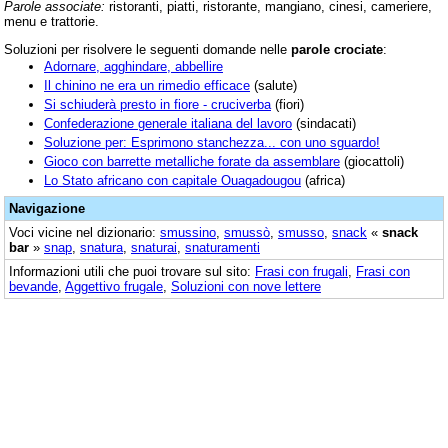
Parole associate:
ristoranti, piatti, ristorante, mangiano, cinesi, cameriere,
menu e trattorie.
Soluzioni per risolvere le seguenti domande nelle
parole crociate
:
Adornare, agghindare, abbellire
Il chinino ne era un rimedio efficace
(salute)
Si schiuderà presto in fiore - cruciverba
(fiori)
Confederazione generale italiana del lavoro
(sindacati)
Soluzione per: Esprimono stanchezza... con uno sguardo!
Gioco con barrette metalliche forate da assemblare
(giocattoli)
Lo Stato africano con capitale Ouagadougou
(africa)
Navigazione
Voci vicine nel dizionario:
smussino
,
smussò
,
smusso
,
snack
«
snack
bar
»
snap
,
snatura
,
snaturai
,
snaturamenti
Informazioni utili che puoi trovare sul sito:
Frasi con frugali
,
Frasi con
bevande
,
Aggettivo frugale
,
Soluzioni con nove lettere