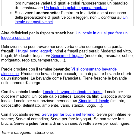
loro numerose varietà di gusti e colori rappresentano un paradiso
di...
continua su
Un locale da gelati e panna montata
Sulla voce
luncheonette:
Rientra tra le attività che si occupano
della preparazione di pasti veloci e leggeri, non...
continua su
Un
locale per pasti veloci
Altre definizioni per la risposta
snack bar
:
Un locale in cui si può fare un
leggero spuntino
Definizioni che puoi trovare nei cruciverba e che contengono la parola
frugali
:
I frugali sono leggeri
; Intimi e frugali pasti serali; Moderati nel vitto,
frugali; Moderate, frugali. »»
Sinonimi di frugale
(moderato, misurato, sobrio,
morigerato, regolato, temperante, ...).
Parole crociate con il termine
bevande
:
Vi si consumano bevande
alcooliche
; Producono bevande per boccali; Lista di piatti e bevande offerti
da un ristorante; Le bevande come l'aranciata; Tiene fresche le bevande
nelle camere d'albergo.
Con il vocabolo
locale
:
Locale di svago destinato ai turisti
; Locale per
cuocere mattoni; Un locale da pistoleros; Locale da film; Dispotica autorità
locale; Locale per sostanziose merende. »»
Sinonimi di locale
(limitato,
circoscritto, delimitato, ambiente, vano, stanza, luogo, ...).
Con il vocabolo
serve
:
Serve per far buchi nel terreno
; Serve per infilare le
scarpe; Serve al contadino; Serve per fare lo yogurt; Se non serve lo si
brucia; Serve a pulire l'anima di un cannone; A volte serve per costringere.
Temi e categorie:
ristorazione.