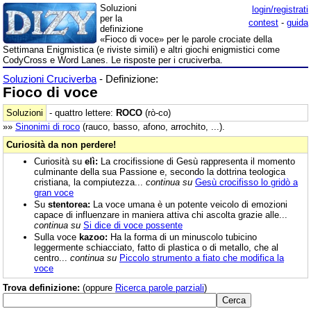
Soluzioni
login/registrati
per la
contest
-
guida
definizione
«Fioco di voce» per le parole crociate della
Settimana Enigmistica (e riviste simili) e altri giochi enigmistici come
CodyCross e Word Lanes. Le risposte per i cruciverba.
Soluzioni Cruciverba
- Definizione:
Fioco di voce
Soluzioni
- quattro lettere:
ROCO
(rò-co)
»»
Sinonimi di
roco
(rauco, basso, afono, arrochito, ...).
Curiosità da non perdere!
Curiosità su
elì:
La crocifissione di Gesù rappresenta il momento
culminante della sua Passione e, secondo la dottrina teologica
cristiana, la compiutezza...
continua su
Gesù crocifisso lo gridò a
gran voce
Su
stentorea:
La voce umana è un potente veicolo di emozioni
capace di influenzare in maniera attiva chi ascolta grazie alle...
continua su
Si dice di voce possente
Sulla voce
kazoo:
Ha la forma di un minuscolo tubicino
leggermente schiacciato, fatto di plastica o di metallo, che al
centro...
continua su
Piccolo strumento a fiato che modifica la
voce
Trova definizione:
(oppure
Ricerca parole parziali
)