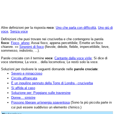
Altre definizioni per la risposta
roco
:
Uno che parla con difficoltà
,
Uno giù di
voce
,
Senza voce
Definizioni che puoi trovare nei cruciverba e che contengono la parola
fioco
:
Fioco, afono
; Assai fioco, appena percettibile; Emette un fioco
chiarore. »»
Sinonimi di fioco
(fievole, debole, flebile, impercettibile, lieve,
sommesso, indistinto, ...).
Parole crociate con il termine
voce
:
Cantante dalla voce virile
; Si dice di
voce stentorea; La voce... della locomotiva; Le restò solo la voce.
Soluzioni per risolvere le seguenti domande nelle
parole crociate
:
Severo e minaccioso
Circola affrancata
È un inquilino pennuto della Torre di Londra - cruciverba
Si affida al caso
Soluzione per: Poggiano sulle traversine
Donne... sinistre
Possono liberare un'energia spaventosa
(Sono la più piccola parte in
cui può essere suddiviso un elemento chimico.)