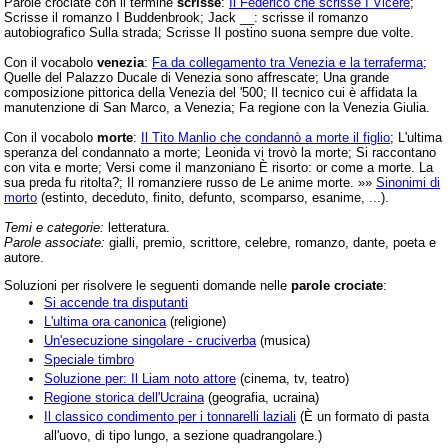
Parole crociate con il termine
scrisse
:
Il Federico che scrisse I Vicerè
;
Scrisse il romanzo I Buddenbrook; Jack __: scrisse il romanzo
autobiografico Sulla strada; Scrisse Il postino suona sempre due volte.
Con il vocabolo
venezia
:
Fa da collegamento tra Venezia e la terraferma
;
Quelle del Palazzo Ducale di Venezia sono affrescate; Una grande
composizione pittorica della Venezia del '500; Il tecnico cui è affidata la
manutenzione di San Marco, a Venezia; Fa regione con la Venezia Giulia.
Con il vocabolo
morte
:
Il Tito Manlio che condannò a morte il figlio
; L'ultima
speranza del condannato a morte; Leonida vi trovò la morte; Si raccontano
con vita e morte; Versi come il manzoniano È risorto: or come a morte. La
sua preda fu ritolta?; Il romanziere russo de Le anime morte. »»
Sinonimi di
morto
(estinto, deceduto, finito, defunto, scomparso, esanime, ...).
Temi e categorie:
letteratura.
Parole associate:
gialli, premio, scrittore, celebre, romanzo, dante, poeta e
autore.
Soluzioni per risolvere le seguenti domande nelle
parole crociate
:
Si accende tra disputanti
L'ultima ora canonica
(religione)
Un'esecuzione singolare - cruciverba
(musica)
Speciale timbro
Soluzione per: Il Liam noto attore
(cinema, tv, teatro)
Regione storica dell'Ucraina
(geografia, ucraina)
Il classico condimento per i tonnarelli laziali
(È un formato di pasta
all'uovo, di tipo lungo, a sezione quadrangolare.)