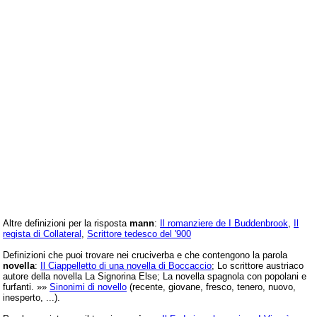
Altre definizioni per la risposta
mann
:
Il romanziere de I Buddenbrook
,
Il
regista di Collateral
,
Scrittore tedesco del '900
Definizioni che puoi trovare nei cruciverba e che contengono la parola
novella
:
Il Ciappelletto di una novella di Boccaccio
; Lo scrittore austriaco
autore della novella La Signorina Else; La novella spagnola con popolani e
furfanti. »»
Sinonimi di novello
(recente, giovane, fresco, tenero, nuovo,
inesperto, ...).