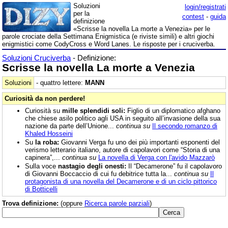
Soluzioni
login/registrati
per la
contest
-
guida
definizione
«Scrisse la novella La morte a Venezia» per le
parole crociate della Settimana Enigmistica (e riviste simili) e altri giochi
enigmistici come CodyCross e Word Lanes. Le risposte per i cruciverba.
Soluzioni Cruciverba
- Definizione:
Scrisse la novella La morte a Venezia
Soluzioni
- quattro lettere:
MANN
Curiosità da non perdere!
Curiosità su
mille splendidi soli:
Figlio di un diplomatico afghano
che chiese asilo politico agli USA in seguito all’invasione della sua
nazione da parte dell’Unione...
continua su
Il secondo romanzo di
Khaled Hosseini
Su
la roba:
Giovanni Verga fu uno dei più importanti esponenti del
verismo letterario italiano, autore di capolavori come “Storia di una
capinera”,...
continua su
La novella di Verga con l'avido Mazzarò
Sulla voce
nastagio degli onesti:
Il “Decamerone” fu il capolavoro
di Giovanni Boccaccio di cui fu debitrice tutta la...
continua su
Il
protagonista di una novella del Decamerone e di un ciclo pittorico
di Botticelli
Trova definizione:
(oppure
Ricerca parole parziali
)