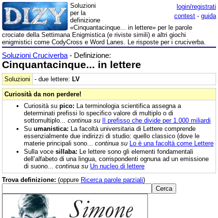
Soluzioni
login/registrati
per la
contest
-
guida
definizione
«Cinquantacinque... in lettere» per le parole
crociate della Settimana Enigmistica (e riviste simili) e altri giochi
enigmistici come CodyCross e Word Lanes. Le risposte per i cruciverba.
Soluzioni Cruciverba
- Definizione:
Cinquantacinque... in lettere
Soluzioni
- due lettere:
LV
Curiosità da non perdere!
Curiosità su
pico:
La terminologia scientifica assegna a
determinati prefissi lo specifico valore di multiplo o di
sottomultiplo...
continua su
Il prefisso che divide per 1.000 miliardi
Su
umanistica:
La facoltà universitaria di Lettere comprende
essenzialmente due indirizzi di studio: quello classico (dove le
materie principali sono...
continua su
Lo è una facoltà come Lettere
Sulla voce
sillaba:
Le lettere sono gli elementi fondamentali
dell’alfabeto di una lingua, corrispondenti ognuna ad un emissione
di suono...
continua su
Un nucleo di lettere
Trova definizione:
(oppure
Ricerca parole parziali
)