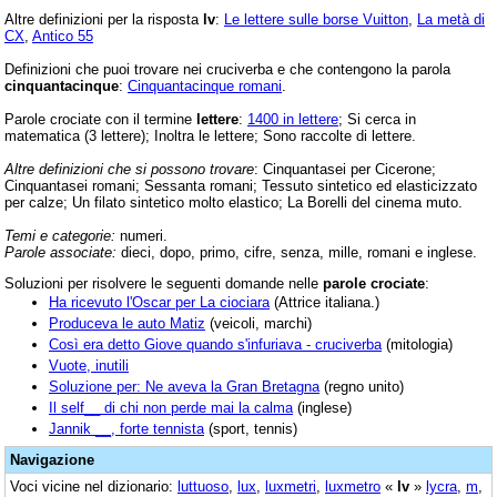
Altre definizioni per la risposta
lv
:
Le lettere sulle borse Vuitton
,
La metà di
CX
,
Antico 55
Definizioni che puoi trovare nei cruciverba e che contengono la parola
cinquantacinque
:
Cinquantacinque romani
.
Parole crociate con il termine
lettere
:
1400 in lettere
; Si cerca in
matematica (3 lettere); Inoltra le lettere; Sono raccolte di lettere.
Altre definizioni che si possono trovare
: Cinquantasei per Cicerone;
Cinquantasei romani; Sessanta romani; Tessuto sintetico ed elasticizzato
per calze; Un filato sintetico molto elastico; La Borelli del cinema muto.
Temi e categorie:
numeri.
Parole associate:
dieci, dopo, primo, cifre, senza, mille, romani e inglese.
Soluzioni per risolvere le seguenti domande nelle
parole crociate
:
Ha ricevuto l'Oscar per La ciociara
(Attrice italiana.)
Produceva le auto Matiz
(veicoli, marchi)
Così era detto Giove quando s'infuriava - cruciverba
(mitologia)
Vuote, inutili
Soluzione per: Ne aveva la Gran Bretagna
(regno unito)
Il self__ di chi non perde mai la calma
(inglese)
Jannik __, forte tennista
(sport, tennis)
Navigazione
Voci vicine nel dizionario:
luttuoso
,
lux
,
luxmetri
,
luxmetro
«
lv
»
lycra
,
m
,