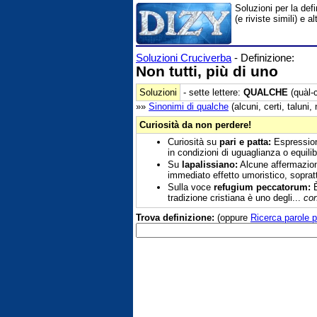
Soluzioni per la def
(e riviste simili) e
Soluzioni Cruciverba
- Definizione:
Non tutti, più di uno
Soluzioni
- sette lettere:
QUALCHE
(quàl-
»»
Sinonimi di
qualche
(alcuni, certi, taluni, 
Curiosità da non perdere!
Curiosità su
pari e patta:
Espressione
in condizioni di uguaglianza o equili
Su
lapalissiano:
Alcune affermazion
immediato effetto umoristico, sopra
Sulla voce
refugium peccatorum:
È
tradizione cristiana è uno degli...
con
Trova definizione:
(oppure
Ricerca parole p