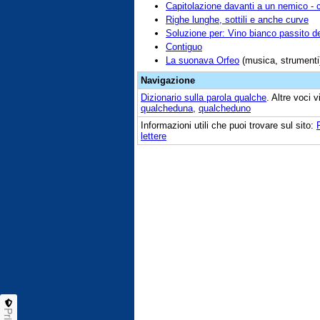
Capitolazione davanti a un nemico - 
Righe lunghe, sottili e anche curve
Soluzione per: Vino bianco passito d
Contiguo
La suonava Orfeo
(musica, strumenti
Navigazione
Dizionario sulla parola
qualche
. Altre voci 
qualcheduna
,
qualcheduno
Informazioni utili che puoi trovare sul sito:
lettere