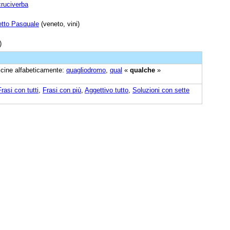
cruciverba
etto Pasquale
(veneto, vini)
)
vicine alfabeticamente:
quagliodromo
,
qual
«
qualche
»
Frasi con tutti
,
Frasi con più
,
Aggettivo tutto
,
Soluzioni con sette