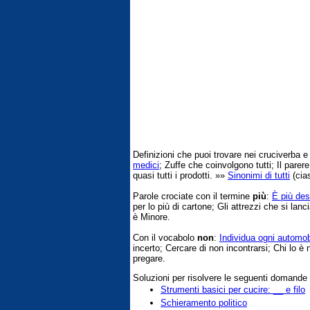
Definizioni che puoi trovare nei cruciverba 
medici
; Zuffe che coinvolgono tutti; Il parer
quasi tutti i prodotti. »»
Sinonimi di tutti
(cia
Parole crociate con il termine
più
:
È più des
per lo più di cartone; Gli attrezzi che si lan
è Minore.
Con il vocabolo
non
:
Individua ogni automobi
incerto; Cercare di non incontrarsi; Chi lo è
pregare.
Soluzioni per risolvere le seguenti domande
Strumenti basici per cucire: __ e filo
Schieramento politico