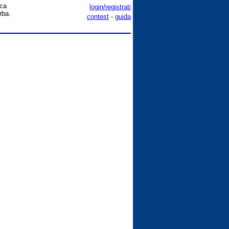
ica
login/registrati
rba.
contest
-
guida