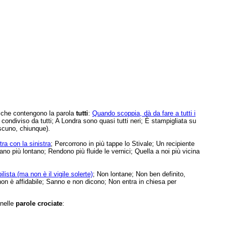
e che contengono la parola
tutti
:
Quando scoppia, dà da fare a tutti i
e condiviso da tutti; A Londra sono quasi tutti neri; È stampigliata su
scuno, chiunque).
tra con la sinistra
; Percorrono in più tappe lo Stivale; Un recipiente
ciano più lontano; Rendono più fluide le vernici; Quella a noi più vicina
lista (ma non è il vigile solerte)
; Non lontane; Non ben definito,
 non è affidabile; Sanno e non dicono; Non entra in chiesa per
 nelle
parole crociate
: