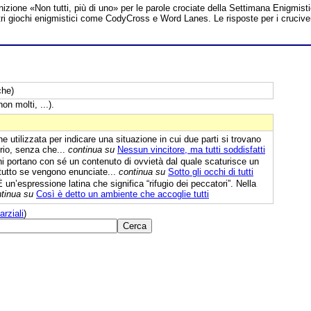
inizione «Non tutti, più di uno» per le parole crociate della Settimana Enigmist
 altri giochi enigmistici come CodyCross e Word Lanes. Le risposte per i crucive
che)
non molti, ...).
 utilizzata per indicare una situazione in cui due parti si trovano
brio, senza che...
continua su
Nessun vincitore, ma tutti soddisfatti
i portano con sé un contenuto di ovvietà dal quale scaturisce un
ttutto se vengono enunciate...
continua su
Sotto gli occhi di tutti
 un’espressione latina che significa “rifugio dei peccatori”. Nella
tinua su
Così è detto un ambiente che accoglie tutti
arziali
)