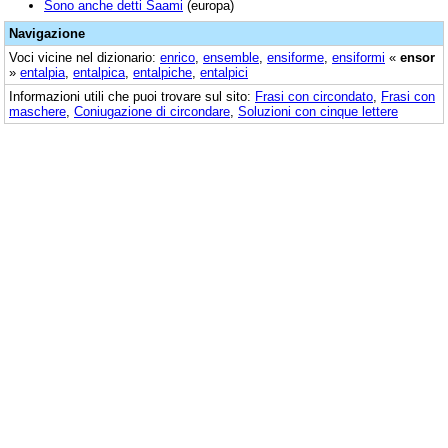
Sono anche detti Saami
(europa)
Navigazione
Voci vicine nel dizionario:
enrico
,
ensemble
,
ensiforme
,
ensiformi
«
ensor
»
entalpia
,
entalpica
,
entalpiche
,
entalpici
Informazioni utili che puoi trovare sul sito:
Frasi con circondato
,
Frasi con
maschere
,
Coniugazione di circondare
,
Soluzioni con cinque lettere