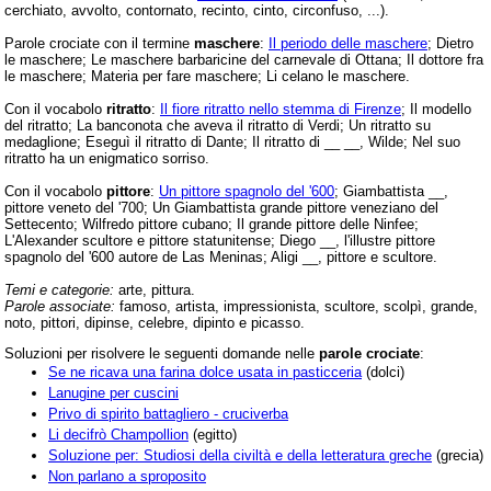
cerchiato, avvolto, contornato, recinto, cinto, circonfuso, ...).
Parole crociate con il termine
maschere
:
Il periodo delle maschere
; Dietro
le maschere; Le maschere barbaricine del carnevale di Ottana; Il dottore fra
le maschere; Materia per fare maschere; Li celano le maschere.
Con il vocabolo
ritratto
:
Il fiore ritratto nello stemma di Firenze
; Il modello
del ritratto; La banconota che aveva il ritratto di Verdi; Un ritratto su
medaglione; Eseguì il ritratto di Dante; Il ritratto di __ __, Wilde; Nel suo
ritratto ha un enigmatico sorriso.
Con il vocabolo
pittore
:
Un pittore spagnolo del '600
; Giambattista __,
pittore veneto del '700; Un Giambattista grande pittore veneziano del
Settecento; Wilfredo pittore cubano; Il grande pittore delle Ninfee;
L'Alexander scultore e pittore statunitense; Diego __, l'illustre pittore
spagnolo del '600 autore de Las Meninas; Aligi __, pittore e scultore.
Temi e categorie:
arte, pittura.
Parole associate:
famoso, artista, impressionista, scultore, scolpì, grande,
noto, pittori, dipinse, celebre, dipinto e picasso.
Soluzioni per risolvere le seguenti domande nelle
parole crociate
:
Se ne ricava una farina dolce usata in pasticceria
(dolci)
Lanugine per cuscini
Privo di spirito battagliero - cruciverba
Li decifrò Champollion
(egitto)
Soluzione per: Studiosi della civiltà e della letteratura greche
(grecia)
Non parlano a sproposito