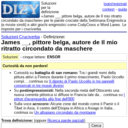
Soluzioni
login/registrati
per la
contest
-
guida
definizione
«James __, pittore belga, autore de Il mio ritratto
circondato da maschere» per le parole crociate della Settimana Enigmistica
(e riviste simili) e altri giochi enigmistici come CodyCross e Word Lanes. Le
risposte per i cruciverba.
Soluzioni Cruciverba
- Definizione:
James __, pittore belga, autore de Il mio
ritratto circondato da maschere
Soluzioni
- cinque lettere:
ENSOR
Curiosità da non perdere!
Curiosità su
battaglia di san romano:
Tra i grandi nomi della
pittura attivi a Firenze durante il primo rinascimento, Paolo Uccello
compì...
continua su
Il dipinto di Paolo Uccello in tre pannelli
conservati in tre musei diversi
Su
postimpressionisti:
Nella seconda metà dell’Ottocento una
nuova corrente pittorica si diffuse in Francia tale da...
continua su
I
pittori d'avanguardia alla fine dell'800
Sulla voce
acrocoro:
Alcune zone del mondo come il Pamir o il
Tibet in Asia, il centro dell’Etiopia in Africa o Asiago in Italia...
continua su
Un altopiano circondato da montagne
Trova definizione:
(oppure
Ricerca parole parziali
)