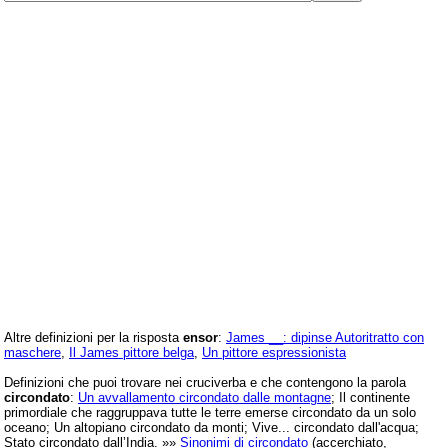
Altre definizioni per la risposta
ensor
:
James __: dipinse Autoritratto con
maschere
,
Il James pittore belga
,
Un pittore espressionista
Definizioni che puoi trovare nei cruciverba e che contengono la parola
circondato
:
Un avvallamento circondato dalle montagne
; Il continente
primordiale che raggruppava tutte le terre emerse circondato da un solo
oceano; Un altopiano circondato da monti; Vive... circondato dall'acqua;
Stato circondato dall’India. »»
Sinonimi di circondato
(accerchiato,