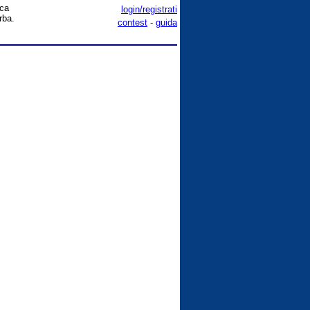
ica
login/registrati
rba.
contest
-
guida