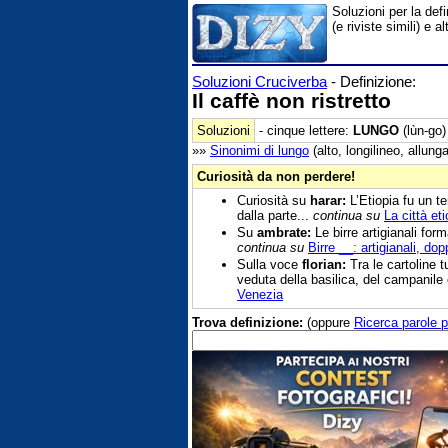
Soluzioni per la def
(e riviste simili) e
Soluzioni Cruciverba
- Definizione:
Il caffè non ristretto
Soluzioni
- cinque lettere:
LUNGO
(lùn-go)
»»
Sinonimi di
lungo
(alto, longilineo, allunga
Curiosità da non perdere!
Curiosità su
harar:
L’Etiopia fu un te
dalla parte...
continua su
La città et
Su
ambrate:
Le birre artigianali for
continua su
Birre __: artigianali, do
Sulla voce
florian:
Tra le cartoline 
veduta della basilica, del campanile 
Venezia
Trova definizione:
(oppure
Ricerca parole p