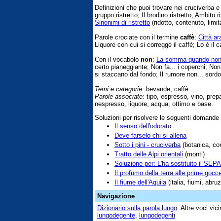
Definizioni che puoi trovare nei cruciverba 
gruppo ristretto; Il brodino ristretto; Ambito 
Sinonimi di ristretto
(ridotto, contenuto, limit
Parole crociate con il termine
caffè
:
Città ar
Liquore con cui si corregge il caffè; Lo è il c
Con il vocabolo
non
:
La somma quando non 
certo pianeggiante; Non fa... i coperchi; Non
si staccano dal fondo; Il rumore non... sordo
Temi e categorie:
bevande, caffè.
Parole associate:
tipo, espresso, vino, prepar
nespresso, liquore, acqua, ottimo e base.
Soluzioni per risolvere le seguenti domande
Il senso dell'odorato
Deve farselo chi si allena
Sotto i pini - cruciverba
(botanica, con
Tratto delle Alpi orientali
(monti)
Soluzione per: L'ha sostituito il SEPA
Il profumo della terra alle prime gocc
Il fiume dell'Aquila
(italia, fiumi, abru
Navigazione
Dizionario sulla parola
lungo
. Altre voci vi
lungodegente
,
lungodegenti