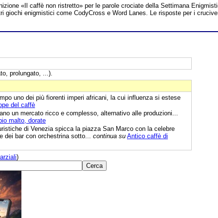
inizione «Il caffè non ristretto» per le parole crociate della Settimana Enigmist
 altri giochi enigmistici come CodyCross e Word Lanes. Le risposte per i crucive
to, prolungato, ...).
mpo uno dei più fiorenti imperi africani, la cui influenza si estese
iope del caffè
mano un mercato ricco e complesso, alternativo alle produzioni...
ppio malto, dorate
turistiche di Venezia spicca la piazza San Marco con la celebre
e dei bar con orchestrina sotto...
continua su
Antico caffè di
arziali
)