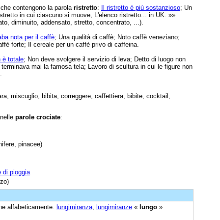
e che contengono la parola
ristretto
:
Il ristretto è più sostanzioso
; Un
ristretto in cui ciascuno si muove; L'elenco ristretto... in UK. »»
ato, diminuito, addensato, stretto, concentrato, ...).
aba nota per il caffè
; Una qualità di caffè; Noto caffè veneziano;
affè forte; Il cereale per un caffè privo di caffeina.
è totale
; Non deve svolgere il servizio di leva; Detto di luogo non
 terminava mai la famosa tela; Lavoro di scultura in cui le figure non
.
a, miscuglio, bibita, correggere, caffettiera, bibite, cocktail,
 nelle
parole crociate
:
ifere, pinacee)
e di pioggia
zzo)
cine alfabeticamente:
lungimiranza
,
lungimiranze
«
lungo
»