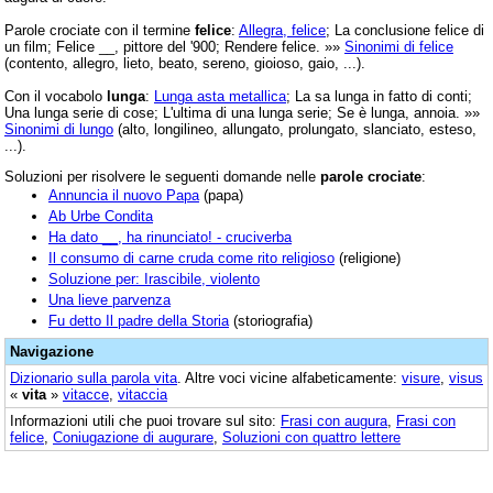
Parole crociate con il termine
felice
:
Allegra, felice
; La conclusione felice di
un film; Felice __, pittore del '900; Rendere felice. »»
Sinonimi di felice
(contento, allegro, lieto, beato, sereno, gioioso, gaio, ...).
Con il vocabolo
lunga
:
Lunga asta metallica
; La sa lunga in fatto di conti;
Una lunga serie di cose; L'ultima di una lunga serie; Se è lunga, annoia. »»
Sinonimi di lungo
(alto, longilineo, allungato, prolungato, slanciato, esteso,
...).
Soluzioni per risolvere le seguenti domande nelle
parole crociate
:
Annuncia il nuovo Papa
(papa)
Ab Urbe Condita
Ha dato __, ha rinunciato! - cruciverba
Il consumo di carne cruda come rito religioso
(religione)
Soluzione per: Irascibile, violento
Una lieve parvenza
Fu detto Il padre della Storia
(storiografia)
Navigazione
Dizionario sulla parola
vita
. Altre voci vicine alfabeticamente:
visure
,
visus
«
vita
»
vitacce
,
vitaccia
Informazioni utili che puoi trovare sul sito:
Frasi con augura
,
Frasi con
felice
,
Coniugazione di augurare
,
Soluzioni con quattro lettere