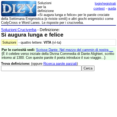
Soluzioni
login/registrati
per la
contest
-
guida
definizione
«Si augura lunga e felice» per le parole crociate
della Settimana Enigmistica (e riviste simili) e altri giochi enigmistici come
CodyCross e Word Lanes. Le risposte per i cruciverba.
Soluzioni Cruciverba
- Definizione:
Si augura lunga e felice
Soluzioni
- quattro lettere:
VITA
(vì-ta)
Per le curiosità vedi:
Scrisse Dante: Nel mezzo del cammin di nostra __
{È il celebre verso iniziale della Divina Commedia di Dante Alighieri, scritto
intorno al 1300. Con queste parole il poeta introduce il suo viaggio...}.
Trova definizione:
(oppure
Ricerca parole parziali
)