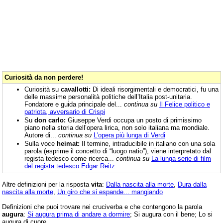
Curiosità da non perdere!
Curiosità su
cavallotti:
Di ideali risorgimentali e democratici, fu una
delle massime personalità politiche dell’Italia post-unitaria.
Fondatore e guida principale del...
continua su
Il Felice politico e
patriota, avversario di Crispi
Su
don carlo:
Giuseppe Verdi occupa un posto di primissimo
piano nella storia dell’opera lirica, non solo italiana ma mondiale.
Autore di...
continua su
L'opera più lunga di Verdi
Sulla voce
heimat:
Il termine, intraducibile in italiano con una sola
parola (esprime il concetto di “luogo natio”), viene interpretato dal
regista tedesco come ricerca...
continua su
La lunga serie di film
del regista tedesco Edgar Reitz
Altre definizioni per la risposta
vita
:
Dalla nascita alla morte
,
Dura dalla
nascita alla morte
,
Un giro che si espande... mangiando
Definizioni che puoi trovare nei cruciverba e che contengono la parola
augura
:
Si augura prima di andare a dormire
; Si augura con il bene; Lo si
augura di cuore.