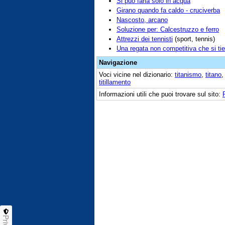
Si può farla solo in acqua
Girano quando fa caldo - cruciverba
Nascosto, arcano
Soluzione per: Calcestruzzo e ferro
Attrezzi dei tennisti
(sport, tennis)
Una regata non competitiva che si ti
Navigazione
Voci vicine nel dizionario:
titanismo
,
titano
titillamento
Informazioni utili che puoi trovare sul sito: