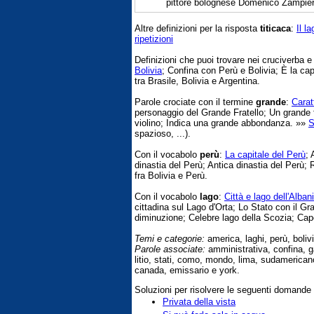
pittore bolognese Domenico Zampieri
Altre definizioni per la risposta
titicaca
:
Il l
ripetizioni
Definizioni che puoi trovare nei cruciverba 
Bolivia
; Confina con Perù e Bolivia; È la capi
tra Brasile, Bolivia e Argentina.
Parole crociate con il termine
grande
:
Carat
personaggio del Grande Fratello; Un grande 
violino; Indica una grande abbondanza. »»
S
spazioso, ...).
Con il vocabolo
perù
:
La capitale del Perù
; 
dinastia del Perù; Antica dinastia del Perù; 
fra Bolivia e Perù.
Con il vocabolo
lago
:
Città e lago dell'Alban
cittadina sul Lago d'Orta; Lo Stato con il Gr
diminuzione; Celebre lago della Scozia; Capo
Temi e categorie:
america, laghi, perù, bolivi
Parole associate:
amministrativa, confina, gar
litio, stati, como, mondo, lima, sudameric
canada, emissario e york.
Soluzioni per risolvere le seguenti domande
Privata della vista