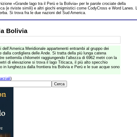
nizione «Grande lago tra il Perù e la Bolivia» per le parole crociate della
a (e riviste simili) e altri giochi enigmistici come CodyCross e Word Lanes. 
verba. Si trova fra le due nazioni del Sud America.
la Bolivia
ti dell’America Meridionale appartenenti entrambi al gruppo dei
 dalla cordigliera delle Ande. Si tratta della più lunga catena
re settemila chilometri raggiungendo l’altezza di 6962 metri con la
ri di elevazione si trova il lago Titicaca, il più alto specchio
to in lunghezza dalla frontiera tra Bolivia e Perù e le sue acque sono
arziali
)