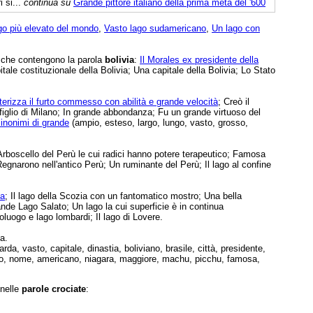
 si...
continua su
Grande pittore italiano della prima metà del '600
ago più elevato del mondo
,
Vasto lago sudamericano
,
Un lago con
e che contengono la parola
bolivia
:
Il Morales ex presidente della
tale costituzionale della Bolivia; Una capitale della Bolivia; Lo Stato
terizza il furto commesso con abilità e grande velocità
; Creò il
figlio di Milano; In grande abbondanza; Fu un grande virtuoso del
inonimi di grande
(ampio, esteso, largo, lungo, vasto, grosso,
Arboscello del Perù le cui radici hanno potere terapeutico; Famosa
Regnarono nell'antico Perù; Un ruminante del Perù; Il lago al confine
ia
; Il lago della Scozia con un fantomatico mostro; Una bella
ande Lago Salato; Un lago la cui superficie è in continua
luogo e lago lombardi; Il lago di Lovere.
a.
da, vasto, capitale, dinastia, boliviano, brasile, città, presidente,
ano, nome, americano, niagara, maggiore, machu, picchu, famosa,
 nelle
parole crociate
: