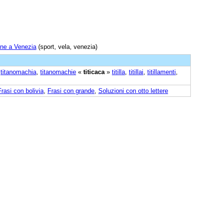
ene a Venezia
(sport, vela, venezia)
,
titanomachia
,
titanomachie
«
titicaca
»
titilla
,
titillai
,
titillamenti
,
Frasi con bolivia
,
Frasi con grande
,
Soluzioni con otto lettere