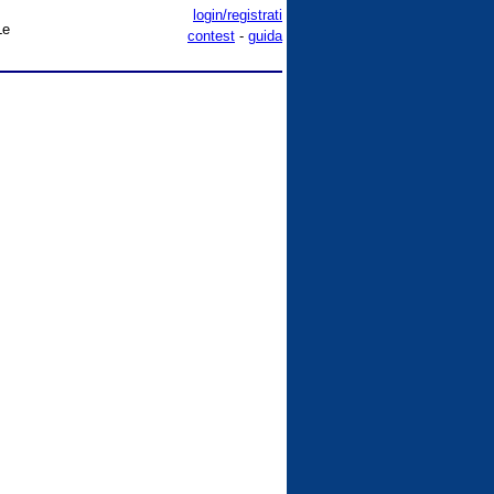
login/registrati
Le
contest
-
guida