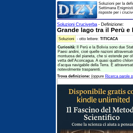
Soluzioni per la defi
Settimana Enigmistic
risposte per i cruci
Soluzioni Cruciverba
- Definizione:
Grande lago tra il Perù e 
Soluzioni
- otto lettere:
TITICACA
Curiosità:
Il Perù e la Bolivia sono due Sta
Paesi andini, cioè quelle nazioni attraversate
montuosa del pianeta, che si estende per olt
vetta dell’Aconcagua. A quasi quattro chilomet
d’acqua navigabile della Terra. È attraversa
notevolmente trasparenti.
Trova definizione:
(oppure
Ricerca parole p