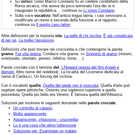
Su
volsci:
Gneo Marcio Coriolano fu un celebre condottiero della
Roma arcaica, che aveva da poco terminato l’era dei re e
inaugurato la repubblica....
continua su
Li vinse Coriolano
Sulla voce
vocativo:
Nell’antica lingua latina, i casi servivano a
modificare un nome a seconda della funzione e al rapporto...
continua su
Il quinto caso latino
Altre definizioni per la risposta
vita
:
La pelle di chi rischia
,
È già complicata
di per sé
,
La toglie l'assassino
Definizioni che puoi trovare nei cruciverba e che contengono la parola
grama
:
Far vita grama
; Conduce vita grama. »»
Sinonimi di gramo
(misero,
sventurato, stentato, povero, infelice, triste, ...).
Parole crociate con il termine
del
:
L'Howard regista del film Angeli e
demoni
; Altro nome del notebook; La località del Livornese dedicata al
nome di Carducci; Un forcing del ciclista.
Con il vocabolo
quella
:
Quella del piede non è moscata
; Quella d'arte può
ospitare opere pittoriche; Ostenta una sapienza superiore a quella
posseduta; Quella più bella era Venere; È famosa quella dell'Alleanza.
Soluzioni per risolvere le seguenti domande nelle
parole crociate
:
Un controllo al catasto
Molto appariscente
Appariscente, chiassoso - cruciverba
Lo è una cosa che attira l'attenzione
Soluzione per: Esaminare un malato