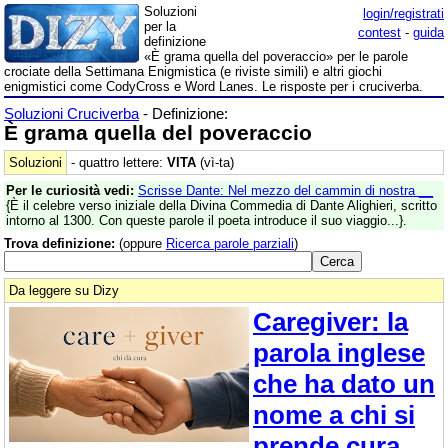
Soluzioni
login/registrati
per la
contest
-
guida
definizione
«È grama quella del poveraccio» per le parole
crociate della Settimana Enigmistica (e riviste simili) e altri giochi
enigmistici come CodyCross e Word Lanes. Le risposte per i cruciverba.
Soluzioni Cruciverba
- Definizione:
È grama quella del poveraccio
Soluzioni
- quattro lettere:
VITA
(vì-ta)
Per le curiosità vedi:
Scrisse Dante: Nel mezzo del cammin di nostra __
{È il celebre verso iniziale della Divina Commedia di Dante Alighieri, scritto
intorno al 1300. Con queste parole il poeta introduce il suo viaggio...}.
Trova definizione:
(oppure
Ricerca parole parziali
)
Da leggere su Dizy
Caregiver: la
parola inglese
che ha dato un
nome a chi si
prende cura