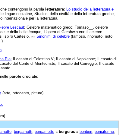
e che contengono la parola
letteratura
:
Lo studio della letteratura e
lle lingue neolatine; Studiosi della civiltà e della letteratura greche;
 internazionale per la letteratura.
elebre Lescaut
; Celebre matematico greco; Tomaso__, celebre
cese della belle époque; L'opera di Gershwin con il celebre
si ispirò Cartesio. »»
Sinonimi di celebre
(famoso, rinomato, noto,
.).
o
.
ica Pia
; Il casato di Celestino V; Il casato di Napoleone; Il casato di
l casato del Conte di Montecristo; Il casato del Correggio; Il casato
casato.
 nelle
parole crociate
:
a
(arte, ottocento, pittura)
co
ura)
amotte
,
bergamotti
,
bergamotto
«
bergerac
»
beriberi
,
bericiforme
,