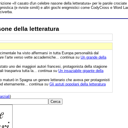
inizione «Il casato d'un celebre nasone della letteratura» per le parole crociate
mistica (e riviste simili) e altri giochi enigmistici come CodyCross e Word La
uciverba.
sone della letteratura
imentale ha visto affermarsi in tutta Europa personalità dal
are l’arte verso vette accademiche...
continua su
Un grande della
tato uno dei maggiori autori francesi, protagonista della stagione
i traspariva tutta la...
continua su
Un insaziabile gigante della
o maturò in Spagna un genere letterario che aveva per protagonisti
i ed eternamente...
continua su
Gli astuti popolani della letteratura
arziali
)