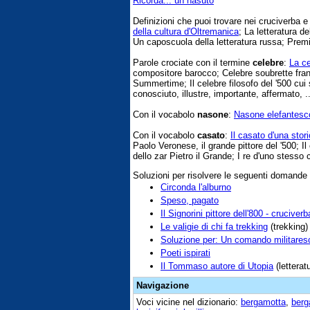
Ricorda... un nasuto
Definizioni che puoi trovare nei cruciverba 
della cultura d'Oltremanica
; La letteratura de
Un caposcuola della letteratura russa; Premio
Parole crociate con il termine
celebre
:
La c
compositore barocco; Celebre soubrette fran
Summertime; Il celebre filosofo del '500 cui 
conosciuto, illustre, importante, affermato, ..
Con il vocabolo
nasone
:
Nasone elefantesc
Con il vocabolo
casato
:
Il casato d'una stor
Paolo Veronese, il grande pittore del '500; I
dello zar Pietro il Grande; I re d'uno stesso 
Soluzioni per risolvere le seguenti domande
Circonda l'alburno
Speso, pagato
Il Signorini pittore dell'800 - cruciverb
Le valigie di chi fa trekking
(trekking)
Soluzione per: Un comando militares
Poeti ispirati
Il Tommaso autore di Utopia
(letterat
Navigazione
Voci vicine nel dizionario:
bergamotta
,
berg