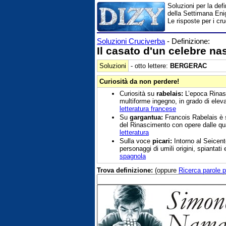
Soluzioni per la def
della Settimana Enig
Le risposte per i cr
Soluzioni Cruciverba
- Definizione:
Il casato d'un celebre na
Soluzioni
- otto lettere:
BERGERAC
Curiosità da non perdere!
Curiosità su
rabelais:
L’epoca Rinasc
multiforme ingegno, in grado di elev
letteratura francese
Su
gargantua:
Francois Rabelais è s
del Rinascimento con opere dalle qual
letteratura
Sulla voce
picari:
Intorno al Seicent
personaggi di umili origini, spiantat
spagnola
Trova definizione:
(oppure
Ricerca parole p