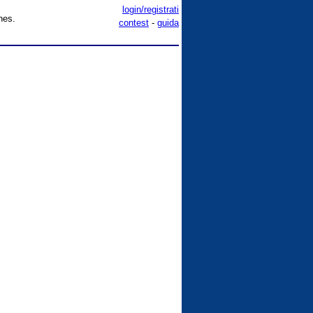
login/registrati
nes.
contest
-
guida