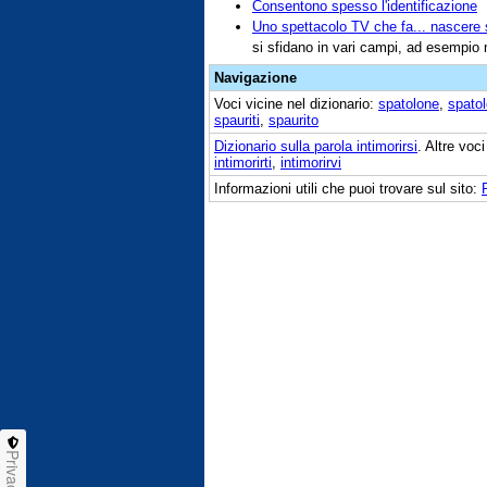
Consentono spesso l'identificazione
Uno spettacolo TV che fa... nascere s
si sfidano in vari campi, ad esempio n
Navigazione
Voci vicine nel dizionario:
spatolone
,
spatol
spauriti
,
spaurito
Dizionario sulla parola
intimorirsi
. Altre voc
intimorirti
,
intimorirvi
Informazioni utili che puoi trovare sul sito:
Privacy