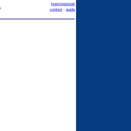
login/registrati
a.
contest
-
guida