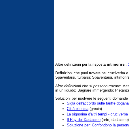
Altre definizioni per la risposta
intimorirsi
:
Definizioni che puoi trovare nei cruciverba 
Spaventarsi, turbarsi; Spaventarsi, intimorir
Altre definizioni che si possono trovare
: Mes
in un liquido; Bagnare immergendo; Pietanz
Soluzioni per risolvere le seguenti domande
Sigla dell'accordo sulle tariffe doganal
Città ellenica
(grecia)
La signorina d'altri tempi - cruciverba
Il Ray del Dadaismo
(arte, dadaismo)
Soluzione per: Confondono la perso