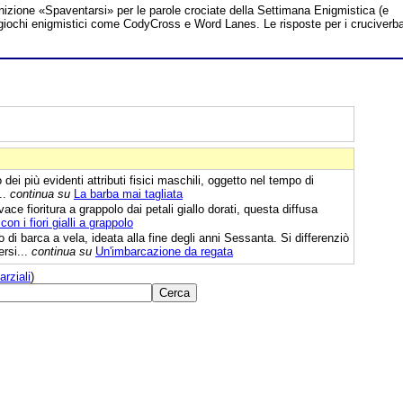
inizione «Spaventarsi» per le parole crociate della Settimana Enigmistica (e
tri giochi enigmistici come CodyCross e Word Lanes. Le risposte per i cruciverb
dei più evidenti attributi fisici maschili, oggetto nel tempo di
..
continua su
La barba mai tagliata
ce fioritura a grappolo dai petali giallo dorati, questa diffusa
on i fiori gialli a grappolo
 di barca a vela, ideata alla fine degli anni Sessanta. Si differenziò
ersi...
continua su
Un'imbarcazione da regata
arziali
)