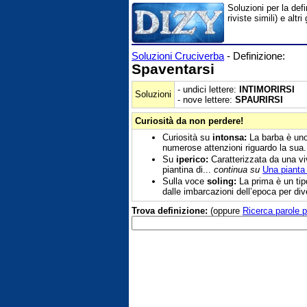
Soluzioni per la def
riviste simili) e al
Soluzioni Cruciverba
- Definizione:
Spaventarsi
- undici lettere:
INTIMORIRSI
Soluzioni
- nove lettere:
SPAURIRSI
Curiosità da non perdere!
Curiosità su
intonsa:
La barba è uno 
numerose attenzioni riguardo la sua.
Su
iperico:
Caratterizzata da una viva
piantina di...
continua su
Una pianta c
Sulla voce
soling:
La prima è un tipo
dalle imbarcazioni dell’epoca per div
Trova definizione:
(oppure
Ricerca parole p