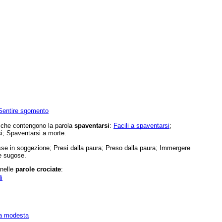
Sentire sgomento
e che contengono la parola
spaventarsi
:
Facili a spaventarsi
;
si; Spaventarsi a morte.
se in soggezione; Presi dalla paura; Preso dalla paura; Immergere
e sugose.
 nelle
parole crociate
:
i
na modesta