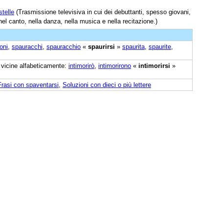
telle
(Trasmissione televisiva in cui dei debuttanti, spesso giovani,
el canto, nella danza, nella musica e nella recitazione.)
oni
,
spauracchi
,
spauracchio
«
spaurirsi
»
spaurita
,
spaurite
,
i vicine alfabeticamente:
intimorirò
,
intimorirono
«
intimorirsi
»
Frasi con spaventarsi
,
Soluzioni con dieci o più lettere