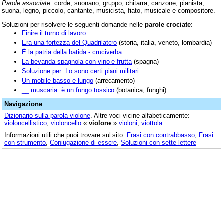
Parole associate:
corde, suonano, gruppo, chitarra, canzone, pianista,
suona, legno, piccolo, cantante, musicista, fiato, musicale e compositore.
Soluzioni per risolvere le seguenti domande nelle
parole crociate
:
Finire il turno di lavoro
Era una fortezza del Quadrilatero
(storia, italia, veneto, lombardia)
È la patria della batida - cruciverba
La bevanda spagnola con vino e frutta
(spagna)
Soluzione per: Lo sono certi piani militari
Un mobile basso e lungo
(arredamento)
__ muscaria: è un fungo tossico
(botanica, funghi)
Navigazione
Dizionario sulla parola
violone
. Altre voci vicine alfabeticamente:
violoncellistico
,
violoncello
«
violone
»
violoni
,
viottola
Informazioni utili che puoi trovare sul sito:
Frasi con contrabbasso
,
Frasi
con strumento
,
Coniugazione di essere
,
Soluzioni con sette lettere