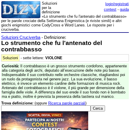
Soluzioni
login/registrati
per la
contest
-
guida
definizione
«Lo strumento che fu l'antenato del contrabbasso»
per le parole crociate della Settimana Enigmistica (e riviste simili) e altri
giochi enigmistici come CodyCross e Word Lanes. Le risposte per i
cruciverba.
Soluzioni Cruciverba
- Definizione:
Lo strumento che fu l'antenato del
contrabbasso
Soluzioni
- sette lettere:
VIOLONE
Curiosità:
Il contrabbasso è un grosso strumento cordofono, appartenente
alla categoria degli archi, deputato all’esecuzione delle note più basse.
Indispensabile il suo contributo nelle orchestre classiche, ritagliandosi poi
un ruolo da protagonista nel genere jazz. La sua evoluzione, il basso
elettrico, è invece un elemento cardine delle formazioni di musica rock.
Antenato del contrabbasso è il violone, il più grande per dimensione della
famiglia delle viole. A differenza del suo erede il suo fondo non è bombato
ma e piatto, inoltre è prevista la presenza della tastiera sul manico.
Trova definizione:
(oppure
Ricerca parole parziali
)