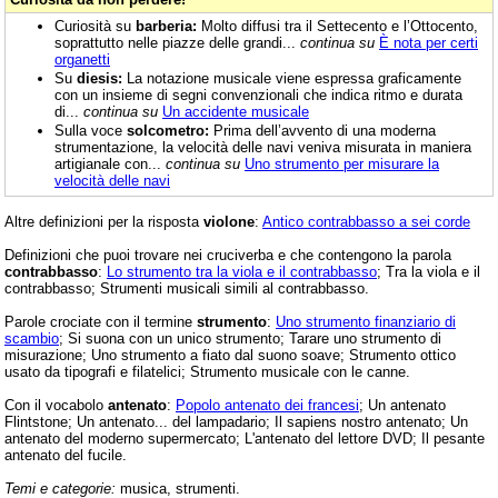
Curiosità su
barberia:
Molto diffusi tra il Settecento e l’Ottocento,
soprattutto nelle piazze delle grandi...
continua su
È nota per certi
organetti
Su
diesis:
La notazione musicale viene espressa graficamente
con un insieme di segni convenzionali che indica ritmo e durata
di...
continua su
Un accidente musicale
Sulla voce
solcometro:
Prima dell’avvento di una moderna
strumentazione, la velocità delle navi veniva misurata in maniera
artigianale con...
continua su
Uno strumento per misurare la
velocità delle navi
Altre definizioni per la risposta
violone
:
Antico contrabbasso a sei corde
Definizioni che puoi trovare nei cruciverba e che contengono la parola
contrabbasso
:
Lo strumento tra la viola e il contrabbasso
; Tra la viola e il
contrabbasso; Strumenti musicali simili al contrabbasso.
Parole crociate con il termine
strumento
:
Uno strumento finanziario di
scambio
; Si suona con un unico strumento; Tarare uno strumento di
misurazione; Uno strumento a fiato dal suono soave; Strumento ottico
usato da tipografi e filatelici; Strumento musicale con le canne.
Con il vocabolo
antenato
:
Popolo antenato dei francesi
; Un antenato
Flintstone; Un antenato... del lampadario; Il sapiens nostro antenato; Un
antenato del moderno supermercato; L'antenato del lettore DVD; Il pesante
antenato del fucile.
Temi e categorie:
musica, strumenti.