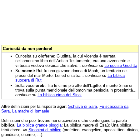
Curiosità da non perdere!
Curiosità su
oloferne:
Giuditta, la cui vicenda è narrata
nell’omonimo libro dell’Antico Testamento, era una avvenente e
virtuosa vedova ebraica che salvò...
continua su
Lo uccise Giuditta
Su
noemi:
Rut fu una giovane donna di Moab, un territorio nei
pressi del mar Morto. Lei ed un’altra...
continua su
La biblica
suocera di Rut
Sulla voce
oreb:
Tra le cime più alte dell’Egitto, il monte Sinai si
trova sulla punta meridionale dell’omonima penisola in prossimità...
continua su
La biblica cima del Sinai
Altre definizioni per la risposta
agar
:
Schiava di Sara
,
Fu scacciata da
Sara
,
La madre di Ismaele
Definizioni che puoi trovare nei cruciverba e che contengono la parola
biblica
:
La biblica grande pioggia
; La biblica madre di Esaù; Una biblica
tribù ebrea. »»
Sinonimi di biblico
(profetico, evangelico, apocalittico, divino,
grandioso, enorme, ...).