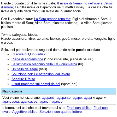
Parole crociate con il termine
rivale
:
Il rivale di Nemorino nell'opera L'elisir
d'amore
; La città rivale di Paperopoli nei fumetti Disney; La casata che fu
rivale di quella degli York; Un rivale del guardacaccia.
Con il vocabolo
sara
:
La Sara grande tennista
; Figlio di Abramo e Sara; Il
biblico marito di Sara; Alice Sara, pianista tedesca; La Alice Sara giovane
pianista.
Temi e categorie:
bibbia.
Parole associate:
libro, abramo, biblico, gesù, mosè, profeta, vangelo, figlio
e giuda.
Soluzioni per risolvere le seguenti domande nelle
parole crociate
:
L'Ercole di Quo vadis?
Piene di apprensione
(Sono impaurite, piene di paura.)
La simpatica Mannino della TV - cruciverba
(tv)
Un ballo da sagre
(balli)
Soluzione per: Le astensioni dal lavoro
Asserire il falso
Il surf praticato sui campi da sci
(sport, sci)
Navigazione
Voci vicine nel dizionario:
agapanti
,
agapanto
,
agape
,
agapi
«
agar
»
agaricacea
,
agaricacee
,
agarici
,
agarico
Informazioni utili che puoi trovare sul sito:
Frasi con biblica
,
Frasi con
rivale
,
Aggettivo biblico
,
Soluzioni con quattro lettere