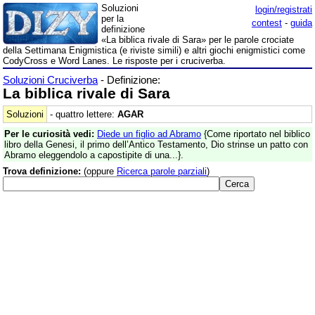
Soluzioni
login/registrati
per la
contest
-
guida
definizione
«La biblica rivale di Sara» per le parole crociate
della Settimana Enigmistica (e riviste simili) e altri giochi enigmistici come
CodyCross e Word Lanes. Le risposte per i cruciverba.
Soluzioni Cruciverba
- Definizione:
La biblica rivale di Sara
Soluzioni
- quattro lettere:
AGAR
Per le curiosità vedi:
Diede un figlio ad Abramo
{Come riportato nel biblico
libro della Genesi, il primo dell’Antico Testamento, Dio strinse un patto con
Abramo eleggendolo a capostipite di una...}.
Trova definizione:
(oppure
Ricerca parole parziali
)