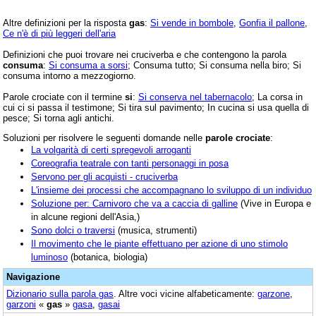
Altre definizioni per la risposta
gas
:
Si vende in bombole
,
Gonfia il pallone
,
Ce n'è di più leggeri dell'aria
Definizioni che puoi trovare nei cruciverba e che contengono la parola
consuma
:
Si consuma a sorsi
; Consuma tutto; Si consuma nella biro; Si
consuma intorno a mezzogiorno.
Parole crociate con il termine
si
:
Si conserva nel tabernacolo
; La corsa in
cui ci si passa il testimone; Si tira sul pavimento; In cucina si usa quella di
pesce; Si torna agli antichi.
Soluzioni per risolvere le seguenti domande nelle
parole crociate
:
La volgarità di certi spregevoli arroganti
Coreografia teatrale con tanti personaggi in posa
Servono per gli acquisti - cruciverba
L'insieme dei processi che accompagnano lo sviluppo di un individuo
Soluzione per: Carnivoro che va a caccia di galline
(Vive in Europa e
in alcune regioni dell'Asia,)
Sono dolci o traversi
(musica, strumenti)
Il movimento che le piante effettuano per azione di uno stimolo
luminoso
(botanica, biologia)
Navigazione
Dizionario sulla parola
gas
. Altre voci vicine alfabeticamente:
garzone
,
garzoni
«
gas
»
gasa
,
gasai