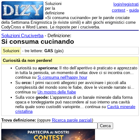
Soluzioni
login/registrati
per la
contest
-
guida
definizione
«Si consuma cucinando» per le parole crociate
della Settimana Enigmistica (e riviste simili) e altri giochi enigmistici come
CodyCross e Word Lanes. Le risposte per i cruciverba.
Soluzioni Cruciverba
- Definizione:
Si consuma cucinando
Soluzioni
- tre lettere:
GAS
(gàs)
Curiosità da non perdere!
Curiosità su
apericena:
Il rito dell’aperitivo è praticato e apprezzato
in tutta la penisola, un momento di relax dove ci si incontra con...
continua su
Si consuma nell'happy hour
Su
orco:
I primi racconti allegorici per avvicinare i piccoli alla
complessità del mondo sono le fiabe, dove le vicende narrate si...
continua su
Un mostro delle fiabe
Sulla voce
geode:
L’apparenza di un banale minerale dalla forma
opaca e tondeggiante può nascondere al suo interno una cavità
nella quale sono custoditi variopinte...
continua su
Cavità minerale
cristallina
Trova definizione:
(oppure
Ricerca parole parziali
)