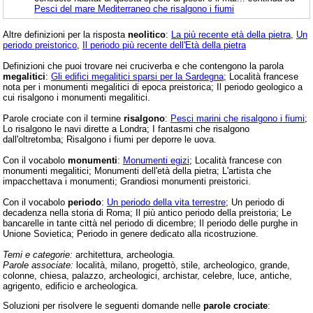
Pesci del mare Mediterraneo che risalgono i fiumi
Altre definizioni per la risposta
neolitico
:
La più recente età della pietra
,
Un
periodo preistorico
,
Il periodo più recente dell'Età della pietra
Definizioni che puoi trovare nei cruciverba e che contengono la parola
megalitici
:
Gli edifici megalitici sparsi per la Sardegna
; Località francese
nota per i monumenti megalitici di epoca preistorica; Il periodo geologico a
cui risalgono i monumenti megalitici.
Parole crociate con il termine
risalgono
:
Pesci marini che risalgono i fiumi
;
Lo risalgono le navi dirette a Londra; I fantasmi che risalgono
dall'oltretomba; Risalgono i fiumi per deporre le uova.
Con il vocabolo
monumenti
:
Monumenti egizi
; Località francese con
monumenti megalitici; Monumenti dell'età della pietra; L'artista che
impacchettava i monumenti; Grandiosi monumenti preistorici.
Con il vocabolo
periodo
:
Un periodo della vita terrestre
; Un periodo di
decadenza nella storia di Roma; Il più antico periodo della preistoria; Le
bancarelle in tante città nel periodo di dicembre; Il periodo delle purghe in
Unione Sovietica; Periodo in genere dedicato alla ricostruzione.
Temi e categorie:
architettura, archeologia.
Parole associate:
località, milano, progettò, stile, archeologico, grande,
colonne, chiesa, palazzo, archeologici, archistar, celebre, luce, antiche,
agrigento, edificio e archeologica.
Soluzioni per risolvere le seguenti domande nelle
parole crociate
: