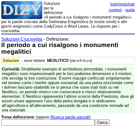
Soluzioni
login/registrati
per la
contest
-
guida
definizione
«Il periodo a cui risalgono i monumenti megalitici»
per le parole crociate della Settimana Enigmistica (e riviste simili) e altri
giochi enigmistici come CodyCross e Word Lanes. Le risposte per i
cruciverba.
Soluzioni Cruciverba
- Definizione:
Il periodo a cui risalgono i monumenti
megalitici
Soluzioni
- nove lettere:
NEOLITICO
(ne-o-lì-ti-co)
Curiosità:
Strabiliante esempio di architettura primordiale, i monumenti
megalitici sono impressionanti per le loro poderose dimensioni e il mistero
che avvolge la loro costruzione. Enormi macigni conficcati singolarmente
nel terreno come i menhir oppure sovrastati da una pietra orizzontale come
i dolmen lasciano sbalorditi se si pensa che siano stati tirati su nel
Neolitico, un periodo storico con conoscenze e mezzi relativamente
elementari. Il Neolitico rappresenta l’ultimo scorcio della Preistoria, dove gli
esseri umani appresero l’uso della pietra levigata e si dedicarono
all’agricoltura e all’allevamento, passando da una condizione nomade ad
una stanziale.
Trova definizione:
(oppure
Ricerca parole parziali
)