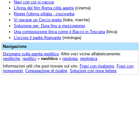
Navi con cui si caccia
L'Anna del film Roma città aperta
(cinema)
Ripete l'ultima sillaba - cruciverba
Vi nacque un Cecco poeta
(italia, marche)
Soluzione per: Dura fino a mezzogiorno
Una composizione lirica come il Bacco in Toscana
(lirica)
L'uccise il padre Atamante
(mitologia)
Navigazione
Dizionario sulla parola
neolitico
. Altre voci vicine alfabeticamente:
neolitiche
,
neolitici
«
neolitico
»
neologia
,
neologica
Informazioni utili che puoi trovare sul sito:
Frasi con risalgono
,
Frasi con
monumenti
,
Coniugazione di risalire
,
Soluzioni con nove lettere