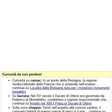
Curiosità da non perdere!
Curiosità su
carnac:
In un punto della Bretagna, la regione
nordoccidentale della Francia che si protende nell’oceano...
continua su
Località della Bretagna nota per i misteriosi monumenti
megalitici
Su
laurana:
Nel XV secolo il Ducato di Urbino era governato da
Federico di Montefeltro, condottiero e signore rinascimentale che...
continua su
Ampliò nel '400 il Palazzo Ducale di Urbino
Sulla voce
cheppie:
Simili nell’aspetto alle comuni sardine, il
consueto habitat di questa specie di pesci è il mar...
continua su