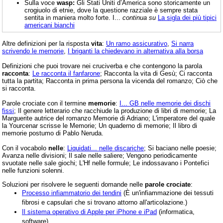
Sulla voce
wasp:
Gli Stati Uniti d’America sono storicamente un
crogiuolo di etnie, dove la questione razziale è sempre stata
sentita in maniera molto forte. I...
continua su
La sigla dei più tipici
americani bianchi
Altre definizioni per la risposta
vita
:
Un ramo assicurativo
,
Si narra
scrivendo le memorie
,
I briganti la chiedevano in alternativa alla borsa
Definizioni che puoi trovare nei cruciverba e che contengono la parola
racconta
:
Le racconta il fanfarone
; Racconta la vita di Gesù; Ci racconta
tutta la partita; Racconta in prima persona la vicenda del romanzo; Ciò che
si racconta.
Parole crociate con il termine
memorie
:
I... GB nelle memorie dei dischi
fissi
; Il genere letterario che racchiude la produzione di libri di memorie; La
Marguerite autrice del romanzo Memorie di Adriano; L'imperatore del quale
la Yourcenar scrisse le Memorie; Un quaderno di memorie; Il libro di
memorie postumo di Pablo Neruda.
Con il vocabolo
nelle
:
Liquidati... nelle discariche
; Si baciano nelle poesie;
Avanza nelle divisioni; Il sale nelle saliere; Vengono periodicamente
svuotate nelle sale giochi; L'Hf nelle formule; Le indossavano i Pontefici
nelle funzioni solenni.
Soluzioni per risolvere le seguenti domande nelle
parole crociate
:
Processo infiammatorio dei tendini
(È un'infiammazione dei tessuti
fibrosi e capsulari che si trovano attorno all'articolazione.)
Il sistema operativo di Apple per iPhone e iPad
(informatica,
software)