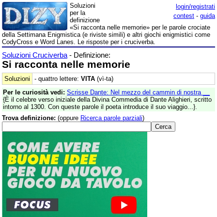
Soluzioni
login/registrati
per la
contest
-
guida
definizione
«Si racconta nelle memorie» per le parole crociate
della Settimana Enigmistica (e riviste simili) e altri giochi enigmistici come
CodyCross e Word Lanes. Le risposte per i cruciverba.
Soluzioni Cruciverba
- Definizione:
Si racconta nelle memorie
Soluzioni
- quattro lettere:
VITA
(vì-ta)
Per le curiosità vedi:
Scrisse Dante: Nel mezzo del cammin di nostra __
{È il celebre verso iniziale della Divina Commedia di Dante Alighieri, scritto
intorno al 1300. Con queste parole il poeta introduce il suo viaggio...}.
Trova definizione:
(oppure
Ricerca parole parziali
)