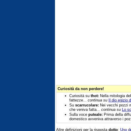
Curiosità da non perdere!
Curiosità su
thot:
Nella mitologia del
fattezze...
continua su
Il dio egizio 
Su
scarrucolare:
Nei vecchi pozzi m
che veniva fatta...
continua su
Lo sc
Sulla voce
puteale:
Prima della diff
domestico avveniva attraverso i pozz
Altre definizioni per la risposta
dotto
:
Uno de