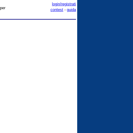
login/registrati
 per
contest
-
guida