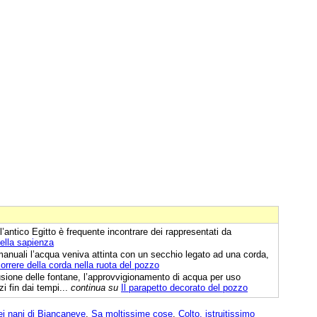
l’antico Egitto è frequente incontrare dei rappresentati da
della sapienza
anuali l’acqua veniva attinta con un secchio legato ad una corda,
orrere della corda nella ruota del pozzo
usione delle fontane, l’approvvigionamento di acqua per uso
i fin dai tempi...
continua su
Il parapetto decorato del pozzo
i nani di Biancaneve
,
Sa moltissime cose
,
Colto, istruitissimo