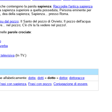
e che contengono la parola
sapienza
:
Raccoglie l'antica sapienza
a sapienza superiore a quella posseduta; Persona eminente per
, dea della sapienza; Sapienza... presso Roma.
 su dal pozzo
; Il Santo del pozzo di Orvieto; Il pozzo dell'acqua
e... nel pozzo; C'è chi la fa vedere nel pozzo!.
 nelle
parole crociate
:
o
iverba
televisiva
(In TV.)
ine alfabeticamente:
dotte
,
dotti
«
dotto
»
dottor
,
dottoracce
Frasi con sapienza
,
Frasi con pozzo
,
Coniugazione di essere
,