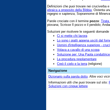
Definizioni che puoi trovare nei cruciverba 
ebraica a proposito della Bibbia
; Ostenta un
ingegno e sapienza; Soprannome di Minerva
Parole crociate con il termine
pozzo
:
Tirata
piovana; Scrisse Il pozzo e il pendolo; Andar
Soluzioni per risolvere le seguenti domande
Ci si mette chi lavora
Lo sono i piatti appena usciti dal forn
Uomini d'intelligenza superiore - cruc
Volava a cavallo di una scopa
Soluzione per: Una Paola conduttrice 
La procedura regolamentare
Creò il cielo e la terra
(religione)
Navigazione
Dizionario sulla parola
dotto
. Altre voci vic
Informazioni utili che puoi trovare sul sito:
Soluzioni con cinque lettere