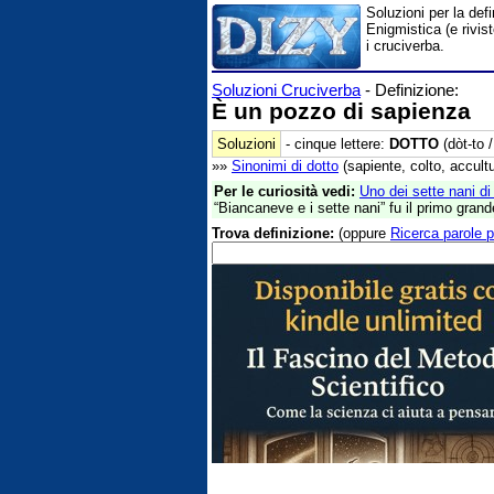
Soluzioni per la def
Enigmistica (e rivis
i cruciverba.
Soluzioni Cruciverba
- Definizione:
È un pozzo di sapienza
Soluzioni
- cinque lettere:
DOTTO
(dòt-to /
»»
Sinonimi di
dotto
(sapiente, colto, accultura
Per le curiosità vedi:
Uno dei sette nani d
“Biancaneve e i sette nani” fu il primo gran
Trova definizione:
(oppure
Ricerca parole p