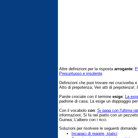
Altre definizioni per la risposta
arrogante
:
P
Presuntuoso e insolente
Definizioni che puoi trovare nei cruciverba 
Atto di prepotenza; Veri atti di prepotenza!; 
Parole crociate con il termine
esige
:
La esig
padrone di casa; La esige un doppiaggio perf
Con il vocabolo
con
:
Si paga con l'ultima ra
informazioni; Si fa nel piatto con un pezzet
Guinea; L'albero con i ricci.
Soluzioni per risolvere le seguenti domande
Incapaci di reagire, statici