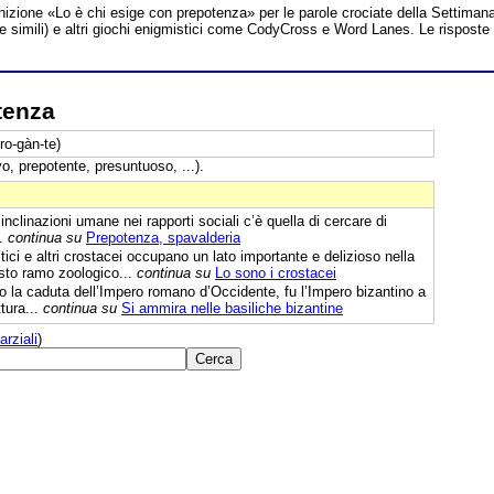
inizione «Lo è chi esige con prepotenza» per le parole crociate della Settiman
te simili) e altri giochi enigmistici come CodyCross e Word Lanes. Le risposte
tenza
ro-gàn-te)
, prepotente, presuntuoso, ...).
 inclinazioni umane nei rapporti sociali c’è quella di cercare di
..
continua su
Prepotenza, spavalderia
ici e altri crostacei occupano un lato importante e delizioso nella
to ramo zoologico...
continua su
Lo sono i crostacei
 la caduta dell’Impero romano d’Occidente, fu l’Impero bizantino a
ttura...
continua su
Si ammira nelle basiliche bizantine
arziali
)