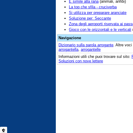
È simile alla rana
(animali, anfibi)
La top che sfila - cruciverba
Si utilizza per preparare aranciate
Soluzione per: Seccante
Zona degli aeroporti riservata ai pass
Gioco con le orizzontali e le verticali
(
Navigazione
Dizionario sulla parola
arrogante
. Altre voc
arrogantella
,
arrogantelle
Informazioni utili che puoi trovare sul sito:
Soluzioni con nove lettere