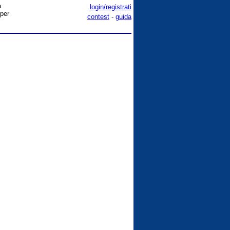
a
login/registrati
 per
contest
-
guida