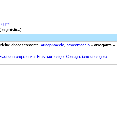
eggeri
enigmistica)
i vicine alfabeticamente:
arrogantaccia
,
arrogantaccio
«
arrogante
»
Frasi con prepotenza
,
Frasi con esige
,
Coniugazione di esigere
,