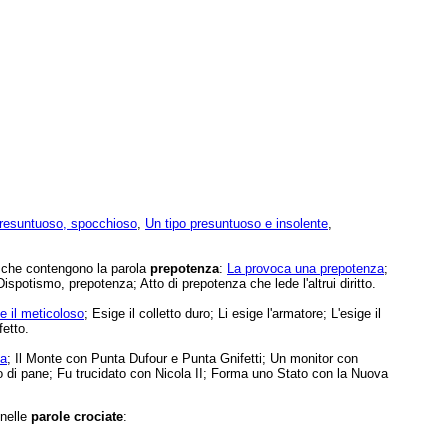
resuntuoso, spocchioso
,
Un tipo presuntuoso e insolente
,
e che contengono la parola
prepotenza
:
La provoca una prepotenza
;
Dispotismo, prepotenza; Atto di prepotenza che lede l'altrui diritto.
e il meticoloso
; Esige il colletto duro; Li esige l'armatore; L'esige il
etto.
ta
; Il Monte con Punta Dufour e Punta Gnifetti; Un monitor con
to di pane; Fu trucidato con Nicola II; Forma uno Stato con la Nuova
 nelle
parole crociate
: