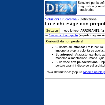
Soluzioni per la def
Enigmistica (e rivis
i cruciverba.
Soluzioni Cruciverba
- Definizione:
Lo è chi esige con prepo
Soluzioni
- nove lettere:
ARROGANTE
(ar-
»»
Sinonimi di
arrogante
(superbo, aggressivo
Curiosità da non perdere!
Curiosità su
iattanza:
Tra le naturali
imporre la propria volontà su quella.
Su
artropodi:
Aragoste, gamberi, ast
moderna alimentazione umana. Ques
Sulla voce
arte paleocristiana:
Dopo
portare avanti il discorso sull’archite
Trova definizione:
(oppure
Ricerca parole p