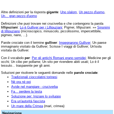
Altre definizioni per la risposta
gigante
:
Uno slalom
,
Un pezzo d'uomo
,
Un... gran pezzo d'uomo
Definizioni che puoi trovare nei cruciverba e che contengono la parola
lillipuziani
:
Lo è Gulliver per i Lillipuziani
; Pigmei, lillipuziani. »»
Sinonimi
di lillipuziano
(microscopico, minuscolo, piccolissimo, impercettibile,
pigmeo, nano, ...).
Parole crociate con il termine
gulliver
:
Impegnarono Gulliver
; Un paese
immaginario visitato da Gulliver; Scrisse I viaggi di Gulliver; Un'isola
visitata da Gulliver.
Con il vocabolo
per
:
Per gli antichi Romani erano semidei
; Medicine per gli
occhi; Un cibo per pollame; Un sito per rivendere abiti usati; Lo è il
tessuto... trasparente per gli anni.
Soluzioni per risolvere le seguenti domande nelle
parole crociate
:
Tradizionali cioccolatini torinesi
Nè ora nè poi
Avide nel mangiare - cruciverba
Fa... perdere la testa
Soluzione per: Iniziare lo sviluppo
Era un'autorità fascista
Un mare della Crimea
(mari, crimea)
Navigazione