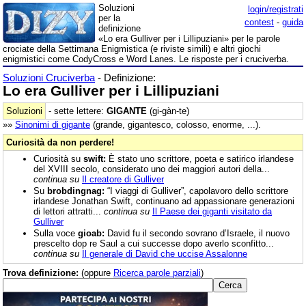
Soluzioni
login/registrati
per la
contest
-
guida
definizione
«Lo era Gulliver per i Lillipuziani» per le parole
crociate della Settimana Enigmistica (e riviste simili) e altri giochi
enigmistici come CodyCross e Word Lanes. Le risposte per i cruciverba.
Soluzioni Cruciverba
- Definizione:
Lo era Gulliver per i Lillipuziani
Soluzioni
- sette lettere:
GIGANTE
(gi-gàn-te)
»»
Sinonimi di
gigante
(grande, gigantesco, colosso, enorme, ...).
Curiosità da non perdere!
Curiosità su
swift:
È stato uno scrittore, poeta e satirico irlandese
del XVIII secolo, considerato uno dei maggiori autori della...
continua su
Il creatore di Gulliver
Su
brobdingnag:
“I viaggi di Gulliver”, capolavoro dello scrittore
irlandese Jonathan Swift, continuano ad appassionare generazioni
di lettori attratti...
continua su
Il Paese dei giganti visitato da
Gulliver
Sulla voce
gioab:
David fu il secondo sovrano d’Israele, il nuovo
prescelto dop re Saul a cui successe dopo averlo sconfitto...
continua su
Il generale di David che uccise Assalonne
Trova definizione:
(oppure
Ricerca parole parziali
)