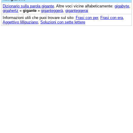
Dizionario sulla parola
gigante
. Altre voci vicine alfabeticamente:
gigabyte
,
gigahertz
«
gigante
»
giganteggerà
,
giganteggerai
Informazioni utili che puoi trovare sul sito:
Frasi con per
,
Frasi con era
,
Aggettivo lillipuziano
,
Soluzioni con sette lettere