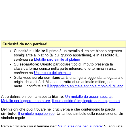
Curiosità da non perdere!
Curiosità su
iridio:
Il primo è un metallo di colore bianco-argenteo
somigliante al platino (al cui gruppo appartiene), è in assoluto il...
continua su
Metallo raro simile al platino
Su
separatore:
Questo particolare tipo di imbuto presenta la
classica forma conica nella parte inferiore, che termina in un...
continua su
Un imbuto del chimico
Sulla voce
scrofa semilanuta:
È una figura leggendaria legata alle
origini della città di Milano: si tratta di un animale mitico, per
metà...
continua su
Il leggendario animale antico simbolo di Milano
Altre definizioni per la risposta
titanio
:
Un metallo da acciai speciali
,
Metallo per leggere montature
,
Il suo ossido è impiegato come pigmento
Definizioni che puoi trovare nei cruciverba e che contengono la parola
simbolo
:
Il simbolo napoleonico
; Un antico simbolo della resurrezione; Un
simbolo regale.
Parole crociate con il termine
per
:
Va in stazione per lavorare
; Si acquista