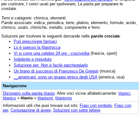
per costruire; I cenci usati per spolverare; La pasta per preparare le
crostate.
Temi e categorie:
chimica, elementi.
Parole associate:
indica, periodica, terre, platino, elemento, formule, acido,
chimico, usato, chimiche, metallo, componente e ferro.
Soluzioni per risolvere le seguenti domande nelle
parole crociate
:
Può prescrivere farmaci
Lo è spesso la filastrocca
Vi si corre una celebre 24 ore - cruciverba
(francia, sport)
Indolente e irresoluto
Soluzione per: Non è facile parcheggiarlo
Un brano di successo di Francesco De Gregori
(musica)
__americani: sono un gruppo etnico degli USA
(america, usa)
Navigazione
Dizionario sulla parola
titanio
. Altre voci vicine alfabeticamente:
titanici
,
titanico
«
titanio
»
titanismi
,
titanismo
Informazioni utili che puoi trovare sul sito:
Frasi con simbolo
,
Frasi con
per
,
Coniugazione di avere
,
Soluzioni con sette lettere