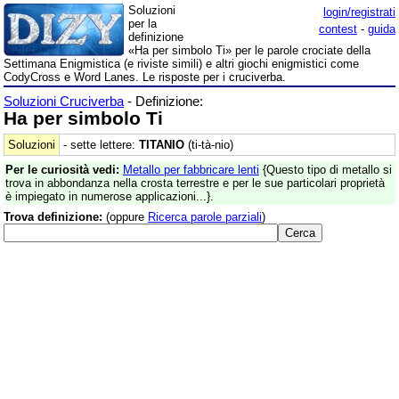
Soluzioni
login/registrati
per la
contest
-
guida
definizione
«Ha per simbolo Ti» per le parole crociate della
Settimana Enigmistica (e riviste simili) e altri giochi enigmistici come
CodyCross e Word Lanes. Le risposte per i cruciverba.
Soluzioni Cruciverba
- Definizione:
Ha per simbolo Ti
Soluzioni
- sette lettere:
TITANIO
(ti-tà-nio)
Per le curiosità vedi:
Metallo per fabbricare lenti
{Questo tipo di metallo si
trova in abbondanza nella crosta terrestre e per le sue particolari proprietà
è impiegato in numerose applicazioni...}.
Trova definizione:
(oppure
Ricerca parole parziali
)