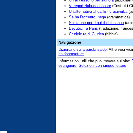
Un accessorio per signora
(abbigliam
Vi regnò Nabucodonosor
(Costruì i Gi
Un'alternativa al caffè - cruciverba
(be
Se ha l'accento, nega
(grammatica)
Soluzione per: Lo è il chihuahua
(anim
Bevuto... a Paris
(traduzione, frances
Crudele re di Giudea
(bibbia)
Navigazione
Dizionario sulla parola
saldo
. Altre voci vi
saldobrasature
Informazioni utili che puoi trovare sul sito:
estinguere
,
Soluzioni con cinque lettere