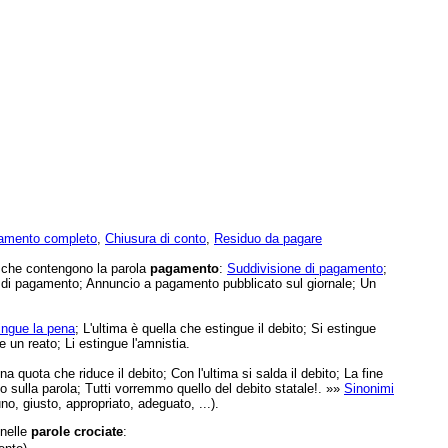
gamento completo
,
Chiusura di conto
,
Residuo da pagare
e che contengono la parola
pagamento
:
Suddivisione di pagamento
;
 di pagamento; Annuncio a pagamento pubblicato sul giornale; Un
ingue la pena
; L'ultima è quella che estingue il debito; Si estingue
un reato; Li estingue l'amnistia.
na quota che riduce il debito; Con l'ultima si salda il debito; La fine
o sulla parola; Tutti vorremmo quello del debito statale!. »»
Sinonimi
o, giusto, appropriato, adeguato, ...).
 nelle
parole crociate
: