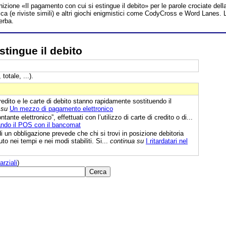
inizione «Il pagamento con cui si estingue il debito» per le parole crociate dell
a (e riviste simili) e altri giochi enigmistici come CodyCross e Word Lanes. 
erba.
stingue il debito
totale, ...).
redito e le carte di debito stanno rapidamente sostituendo il
 su
Un mezzo di pagamento elettronico
ante elettronico”, effettuati con l’utilizzo di carte di credito o di...
rando il POS con il bancomat
 un obbligazione prevede che chi si trovi in posizione debitoria
o nei tempi e nei modi stabiliti. Si...
continua su
I ritardatari nel
arziali
)