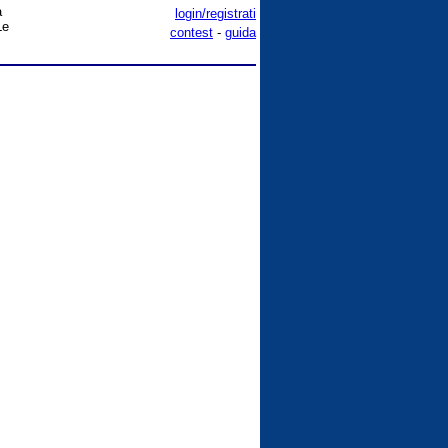
a
login/registrati
Le
contest
-
guida