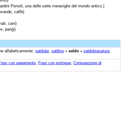
ento)
ardini Pensili, una delle sette meraviglie del mondo antico.)
vande, caffè)
ali, cani)
e, parigi)
cine alfabeticamente:
saldiate
,
saldino
«
saldo
»
saldobrasatura
,
Frasi con pagamento
,
Frasi con estingue
,
Coniugazione di