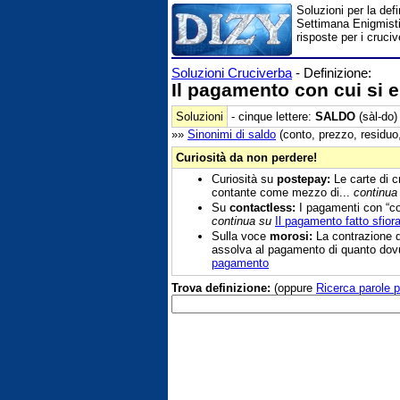
Soluzioni per la def
Settimana Enigmistic
risposte per i cruciv
Soluzioni Cruciverba
- Definizione:
Il pagamento con cui si e
Soluzioni
- cinque lettere:
SALDO
(sàl-do)
»»
Sinonimi di
saldo
(conto, prezzo, residuo, 
Curiosità da non perdere!
Curiosità su
postepay:
Le carte di c
contante come mezzo di...
continua
Su
contactless:
I pagamenti con “cont
continua su
Il pagamento fatto sfio
Sulla voce
morosi:
La contrazione di
assolva al pagamento di quanto dovut
pagamento
Trova definizione:
(oppure
Ricerca parole p