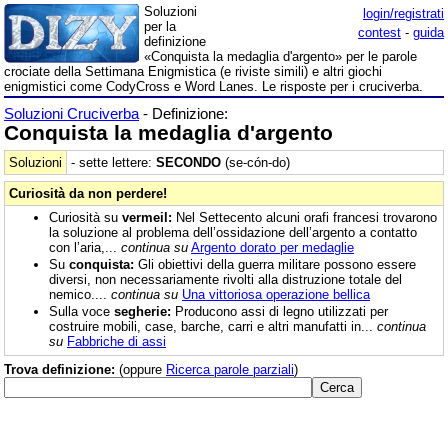
Soluzioni
login/registrati
per la
contest
-
guida
definizione
«Conquista la medaglia d'argento» per le parole
crociate della Settimana Enigmistica (e riviste simili) e altri giochi
enigmistici come CodyCross e Word Lanes. Le risposte per i cruciverba.
Soluzioni Cruciverba
- Definizione:
Conquista la medaglia d'argento
Soluzioni
- sette lettere:
SECONDO
(se-cón-do)
Curiosità da non perdere!
Curiosità su
vermeil:
Nel Settecento alcuni orafi francesi trovarono
la soluzione al problema dell’ossidazione dell’argento a contatto
con l’aria,...
continua su
Argento dorato per medaglie
Su
conquista:
Gli obiettivi della guerra militare possono essere
diversi, non necessariamente rivolti alla distruzione totale del
nemico....
continua su
Una vittoriosa operazione bellica
Sulla voce
segherie:
Producono assi di legno utilizzati per
costruire mobili, case, barche, carri e altri manufatti in...
continua
su
Fabbriche di assi
Trova definizione:
(oppure
Ricerca parole parziali
)