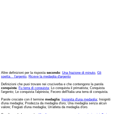
Altre definizioni per la risposta
secondo
:
Una frazione di minuto
,
Gli
spetta... l'argento
,
Riceve la medaglia d'argento
Definizioni che puoi trovare nei cruciverba e che contengono la parola
conquista
:
Fu terra di conquista
; Lo conquista il primatista; Conquista
l'argento; Le conquista l'alpinista; Fecero dell'Italia una terra di conquista.
Parole crociate con il termine
medaglia
:
Insignita d'una medaglia
; Insigniti
d'una medaglia; Prodezza da medaglia d'oro; Una medaglia senza alcun
valore; Fregiati d'una medaglia; Un'atleta da medaglia d'oro.