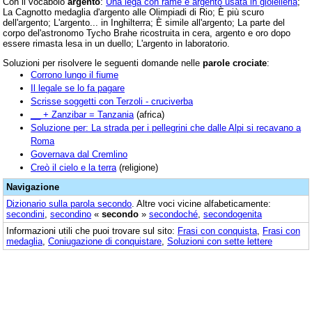
Con il vocabolo
argento
:
Una lega con rame e argento usata in gioielleria
;
La Cagnotto medaglia d'argento alle Olimpiadi di Rio; È più scuro
dell'argento; L'argento... in Inghilterra; È simile all'argento; La parte del
corpo del'astronomo Tycho Brahe ricostruita in cera, argento e oro dopo
essere rimasta lesa in un duello; L'argento in laboratorio.
Soluzioni per risolvere le seguenti domande nelle
parole crociate
:
Corrono lungo il fiume
Il legale se lo fa pagare
Scrisse soggetti con Terzoli - cruciverba
__ + Zanzibar = Tanzania
(africa)
Soluzione per: La strada per i pellegrini che dalle Alpi si recavano a
Roma
Governava dal Cremlino
Creò il cielo e la terra
(religione)
Navigazione
Dizionario sulla parola
secondo
. Altre voci vicine alfabeticamente:
secondini
,
secondino
«
secondo
»
secondoché
,
secondogenita
Informazioni utili che puoi trovare sul sito:
Frasi con conquista
,
Frasi con
medaglia
,
Coniugazione di conquistare
,
Soluzioni con sette lettere