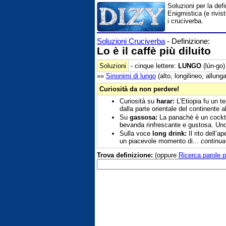
Soluzioni per la defi
Enigmistica (e rivis
i cruciverba.
Soluzioni Cruciverba
- Definizione:
Lo è il caffè più diluito
Soluzioni
- cinque lettere:
LUNGO
(lùn-go)
»»
Sinonimi di
lungo
(alto, longilineo, allunga
Curiosità da non perdere!
Curiosità su
harar:
L’Etiopia fu un te
dalla parte orientale del continente a
Su
gassosa:
La panaché è un cocktai
bevanda rinfrescante e gustosa. Uno
Sulla voce
long drink:
Il rito dell’a
un piacevole momento di...
continua
Trova definizione:
(oppure
Ricerca parole p