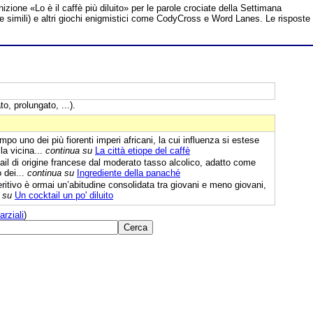
nizione «Lo è il caffè più diluito» per le parole crociate della Settimana
te simili) e altri giochi enigmistici come CodyCross e Word Lanes. Le risposte
to, prolungato, ...).
mpo uno dei più fiorenti imperi africani, la cui influenza si estese
lla vicina...
continua su
La città etiope del caffè
l di origine francese dal moderato tasso alcolico, adatto come
 dei...
continua su
Ingrediente della panaché
peritivo è ormai un’abitudine consolidata tra giovani e meno giovani,
 su
Un cocktail un po' diluito
arziali
)