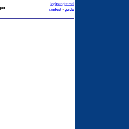
login/registrati
 per
contest
-
guida