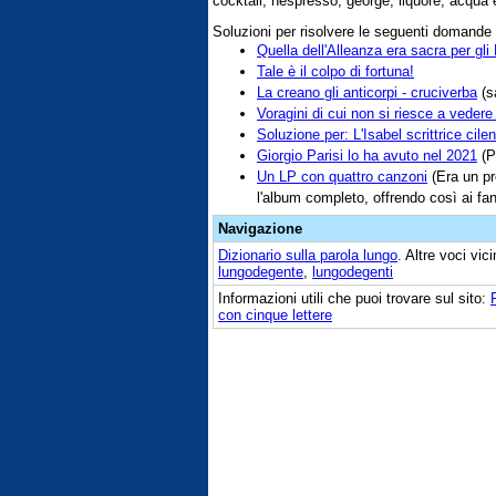
cocktail, nespresso, george, liquore, acqua 
Soluzioni per risolvere le seguenti domande
Quella dell'Alleanza era sacra per gli
Tale è il colpo di fortuna!
La creano gli anticorpi - cruciverba
(sa
Voragini di cui non si riesce a vedere 
Soluzione per: L'Isabel scrittrice cile
Giorgio Parisi lo ha avuto nel 2021
(Pe
Un LP con quattro canzoni
(Era un pr
l'album completo, offrendo così ai fan
Navigazione
Dizionario sulla parola
lungo
. Altre voci vi
lungodegente
,
lungodegenti
Informazioni utili che puoi trovare sul sito:
con cinque lettere