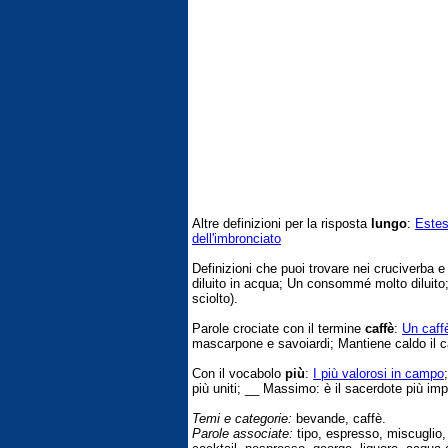
Altre definizioni per la risposta
lungo
:
Estes
dell'imbronciato
Definizioni che puoi trovare nei cruciverba 
diluito in acqua; Un consommé molto diluito;
sciolto).
Parole crociate con il termine
caffè
:
Un caff
mascarpone e savoiardi; Mantiene caldo il caf
Con il vocabolo
più
:
I più valorosi in campo
più uniti; __ Massimo: è il sacerdote più imp
Temi e categorie:
bevande, caffè.
Parole associate:
tipo, espresso, miscuglio, m