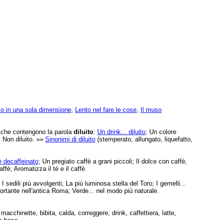
o in una sola dimensione
,
Lento nel fare le cose
,
Il muso
e che contengono la parola
diluito
:
Un drink... diluito
; Un colore
 Non diluito. »»
Sinonimi di diluito
(stemperato, allungato, liquefatto,
è decaffeinato
; Un pregiato caffè a grani piccoli; Il dolce con caffè,
fè; Aromatizza il tè e il caffè.
; I sedili più avvolgenti; La più luminosa stella del Toro; I gemelli...
ortante nell'antica Roma; Verde... nel modo più naturale.
acchinette, bibita, calda, correggere, drink, caffettiera, latte,