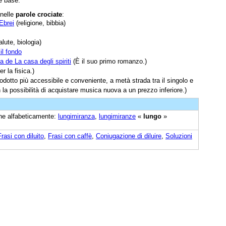
e base.
 nelle
parole crociate
:
 Ebrei
(religione, bibbia)
lute, biologia)
il fondo
na de La casa degli spiriti
(È il suo primo romanzo.)
r la fisica.)
odotto più accessibile e conveniente, a metà strada tra il singolo e
 la possibilità di acquistare musica nuova a un prezzo inferiore.)
cine alfabeticamente:
lungimiranza
,
lungimiranze
«
lungo
»
Frasi con diluito
,
Frasi con caffè
,
Coniugazione di diluire
,
Soluzioni