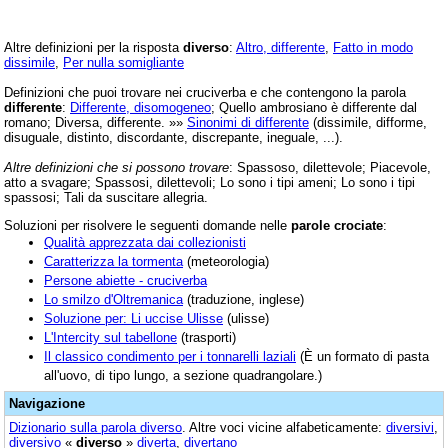
Altre definizioni per la risposta
diverso
:
Altro, differente
,
Fatto in modo
dissimile
,
Per nulla somigliante
Definizioni che puoi trovare nei cruciverba e che contengono la parola
differente
:
Differente, disomogeneo
; Quello ambrosiano è differente dal
romano; Diversa, differente. »»
Sinonimi di differente
(dissimile, difforme,
disuguale, distinto, discordante, discrepante, ineguale, ...).
Altre definizioni che si possono trovare
: Spassoso, dilettevole; Piacevole,
atto a svagare; Spassosi, dilettevoli; Lo sono i tipi ameni; Lo sono i tipi
spassosi; Tali da suscitare allegria.
Soluzioni per risolvere le seguenti domande nelle
parole crociate
:
Qualità apprezzata dai collezionisti
Caratterizza la tormenta
(meteorologia)
Persone abiette - cruciverba
Lo smilzo d'Oltremanica
(traduzione, inglese)
Soluzione per: Li uccise Ulisse
(ulisse)
L'Intercity sul tabellone
(trasporti)
Il classico condimento per i tonnarelli laziali
(È un formato di pasta
all'uovo, di tipo lungo, a sezione quadrangolare.)
Navigazione
Dizionario sulla parola
diverso
. Altre voci vicine alfabeticamente:
diversivi
,
diversivo
«
diverso
»
diverta
,
divertano