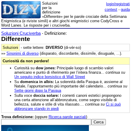
Soluzioni
login/registrati
per la
contest
-
guida
definizione
«Differente» per le parole crociate della Settimana
Enigmistica (e riviste simili) e altri giochi enigmistici come CodyCross e
Word Lanes. Le risposte per i cruciverba.
Soluzioni Cruciverba
- Definizione:
Differente
Soluzioni
- sette lettere:
DIVERSO
(di-vèr-so)
»»
Sinonimi di
diverso
(disparato, discordante, dissimile, disuguale, ...).
Curiosità da non perdere!
Curiosità su
dow jones:
Principale luogo di scambio valori
americano e punto di riferimento per l’intera finanza...
continua su
Un seguito indice borsistico di Wall Street
Su
domenica in albis:
La solennità della Pasqua è, assieme al
Natale, l’appuntamento più importante del calendario...
continua su
Sette giorni dopo la Pasqua
Sulla voce
doccia solare:
I correnti canoni estetici propongono
una certa attenzione all’abbronzatura, come segno visibile di
bellezza, salute e stile di vita rilassato....
continua su
Ci si può
abbronzare stando in piedi
Trova definizione:
(oppure
Ricerca parole parziali
)