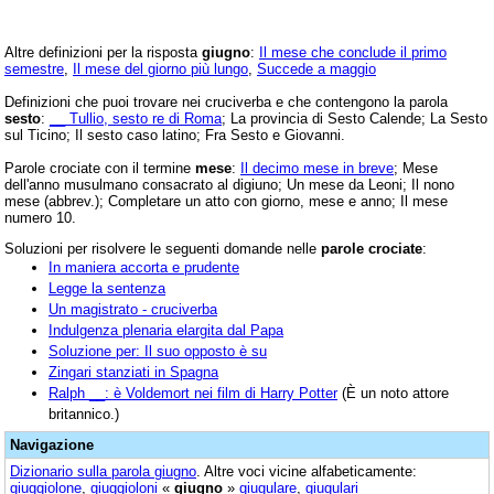
Altre definizioni per la risposta
giugno
:
Il mese che conclude il primo
semestre
,
Il mese del giorno più lungo
,
Succede a maggio
Definizioni che puoi trovare nei cruciverba e che contengono la parola
sesto
:
__ Tullio, sesto re di Roma
; La provincia di Sesto Calende; La Sesto
sul Ticino; Il sesto caso latino; Fra Sesto e Giovanni.
Parole crociate con il termine
mese
:
Il decimo mese in breve
; Mese
dell'anno musulmano consacrato al digiuno; Un mese da Leoni; Il nono
mese (abbrev.); Completare un atto con giorno, mese e anno; Il mese
numero 10.
Soluzioni per risolvere le seguenti domande nelle
parole crociate
:
In maniera accorta e prudente
Legge la sentenza
Un magistrato - cruciverba
Indulgenza plenaria elargita dal Papa
Soluzione per: Il suo opposto è su
Zingari stanziati in Spagna
Ralph __: è Voldemort nei film di Harry Potter
(È un noto attore
britannico.)
Navigazione
Dizionario sulla parola
giugno
. Altre voci vicine alfabeticamente:
giuggiolone
,
giuggioloni
«
giugno
»
giugulare
,
giugulari