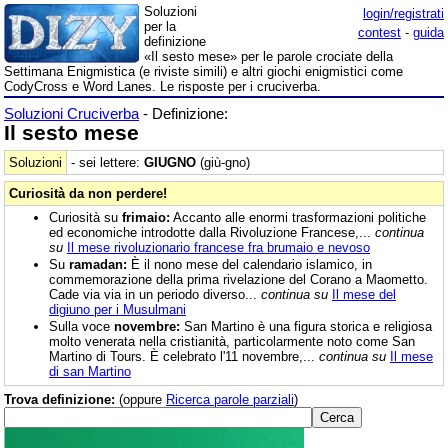
Soluzioni
login/registrati
per la
contest
-
guida
definizione
«Il sesto mese» per le parole crociate della
Settimana Enigmistica (e riviste simili) e altri giochi enigmistici come
CodyCross e Word Lanes. Le risposte per i cruciverba.
Soluzioni Cruciverba
- Definizione:
Il sesto mese
Soluzioni
- sei lettere:
GIUGNO
(giù-gno)
Curiosità da non perdere!
Curiosità su
frimaio:
Accanto alle enormi trasformazioni politiche
ed economiche introdotte dalla Rivoluzione Francese,...
continua
su
Il mese rivoluzionario francese fra brumaio e nevoso
Su
ramadan:
È il nono mese del calendario islamico, in
commemorazione della prima rivelazione del Corano a Maometto.
Cade via via in un periodo diverso...
continua su
Il mese del
digiuno per i Musulmani
Sulla voce
novembre:
San Martino è una figura storica e religiosa
molto venerata nella cristianità, particolarmente noto come San
Martino di Tours. È celebrato l'11 novembre,...
continua su
Il mese
di san Martino
Trova definizione:
(oppure
Ricerca parole parziali
)