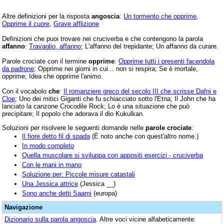
Altre definizioni per la risposta
angoscia
:
Un tormento che opprime
,
Opprime il cuore
,
Grave afflizione
Definizioni che puoi trovare nei cruciverba e che contengono la parola
affanno
:
Travaglio, affanno
; L'affanno del trepidante; Un affanno da curare.
Parole crociate con il termine
opprime
:
Opprime tutti i presenti facendola
da padrone
; Opprime nei giorni in cui... non si respira; Se è mortale,
opprime; Idea che opprime l'animo.
Con il vocabolo
che
:
Il romanziere greco del secolo III che scrisse Dafni e
Cloe
; Uno dei mitici Giganti che fu schiacciato sotto l'Etna; Il John che ha
lanciato la canzone Crocodile Rock; Lo è una situazione che può
precipitare; Il popolo che adorava il dio Kukulkan.
Soluzioni per risolvere le seguenti domande nelle
parole crociate
:
Il fiore detto fil di spada
(È noto anche con quest'altro nome.)
In modo completo
Quella muscolare si sviluppa con appositi esercizi - cruciverba
Con le mani in mano
Soluzione per: Piccole misure catastali
Una Jessica attrice
(Jessica __)
Sono anche detti Saami
(europa)
Navigazione
Dizionario sulla parola
angoscia
. Altre voci vicine alfabeticamente: