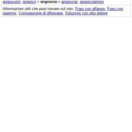
angoscerò
,
angosci
«
angoscia
»
angosciai
,
angosciammo
Informazioni utili che puoi trovare sul sito:
Frasi con affanno
,
Frasi con
opprime
,
Coniugazione di affannare
,
Soluzioni con otto lettere