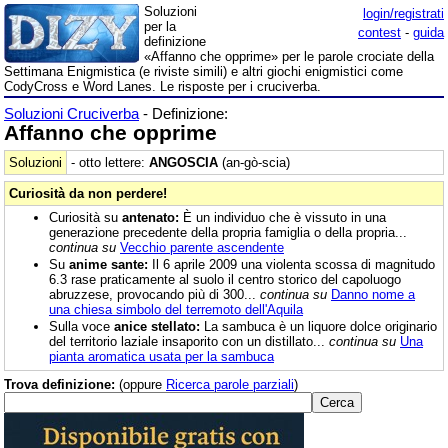
Soluzioni
login/registrati
per la
contest
-
guida
definizione
«Affanno che opprime» per le parole crociate della
Settimana Enigmistica (e riviste simili) e altri giochi enigmistici come
CodyCross e Word Lanes. Le risposte per i cruciverba.
Soluzioni Cruciverba
- Definizione:
Affanno che opprime
Soluzioni
- otto lettere:
ANGOSCIA
(an-gò-scia)
Curiosità da non perdere!
Curiosità su
antenato:
È un individuo che è vissuto in una
generazione precedente della propria famiglia o della propria...
continua su
Vecchio parente ascendente
Su
anime sante:
Il 6 aprile 2009 una violenta scossa di magnitudo
6.3 rase praticamente al suolo il centro storico del capoluogo
abruzzese, provocando più di 300...
continua su
Danno nome a
una chiesa simbolo del terremoto dell'Aquila
Sulla voce
anice stellato:
La sambuca è un liquore dolce originario
del territorio laziale insaporito con un distillato...
continua su
Una
pianta aromatica usata per la sambuca
Trova definizione:
(oppure
Ricerca parole parziali
)