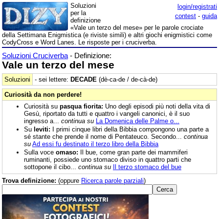
Soluzioni
login/registrati
per la
contest
-
guida
definizione
«Vale un terzo del mese» per le parole crociate
della Settimana Enigmistica (e riviste simili) e altri giochi enigmistici come
CodyCross e Word Lanes. Le risposte per i cruciverba.
Soluzioni Cruciverba
- Definizione:
Vale un terzo del mese
Soluzioni
- sei lettere:
DECADE
(dè-ca-de / de-cà-de)
Curiosità da non perdere!
Curiosità su
pasqua fiorita:
Uno degli episodi più noti della vita di
Gesù, riportato da tutti e quattro i vangeli canonici, è il suo
ingresso a...
continua su
La Domenica delle Palme o...
Su
leviti:
I primi cinque libri della Bibbia compongono una parte a
sé stante che prende il nome di Pentateuco. Secondo...
continua
su
Ad essi fu destinato il terzo libro della Bibbia
Sulla voce
omaso:
Il bue, come gran parte dei mammiferi
ruminanti, possiede uno stomaco diviso in quattro parti che
sottopone il cibo...
continua su
Il terzo stomaco del bue
Trova definizione:
(oppure
Ricerca parole parziali
)