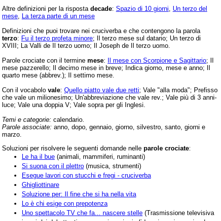
Altre definizioni per la risposta
decade
:
Spazio di 10 giorni
,
Un terzo del
mese
,
La terza parte di un mese
Definizioni che puoi trovare nei cruciverba e che contengono la parola
terzo
:
Fu il terzo profeta minore
; Il terzo mese sul datario; Un terzo di
XVIII; La Valli de Il terzo uomo; Il Joseph de Il terzo uomo.
Parole crociate con il termine
mese
:
Il mese con Scorpione e Sagittario
; Il
mese pazzerello; Il decimo mese in breve; Indica giorno, mese e anno; Il
quarto mese (abbrev.); Il settimo mese.
Con il vocabolo
vale
:
Quello piatto vale due retti
; Vale "alla moda"; Prefisso
che vale un milionesimo; Un'abbreviazione che vale rev.; Vale più di 3 anni-
luce; Vale una doppia V; Vale sopra per gli Inglesi.
Temi e categorie:
calendario.
Parole associate:
anno, dopo, gennaio, giorno, silvestro, santo, giorni e
marzo.
Soluzioni per risolvere le seguenti domande nelle
parole crociate
:
Le ha il bue
(animali, mammiferi, ruminanti)
Si suona con il plettro
(musica, strumenti)
Esegue lavori con stucchi e fregi - cruciverba
Ghigliottinare
Soluzione per: Il fine che si ha nella vita
Lo è chi esige con prepotenza
Uno spettacolo TV che fa... nascere stelle
(Trasmissione televisiva