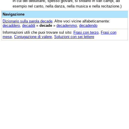
in cui dei debuttanti, spesso giovani, si sfidano in vari campi, ad
esempio nel canto, nella danza, nella musica e nella recitazione.)
Navigazione
Dizionario sulla parola
decade
. Altre voci vicine alfabeticamente:
decaddero
,
decaddi
«
decade
»
decademmo
,
decadendo
Informazioni utili che puoi trovare sul sito:
Frasi con terzo
,
Frasi con
mese
,
Coniugazione di valere
,
Soluzioni con sei lettere