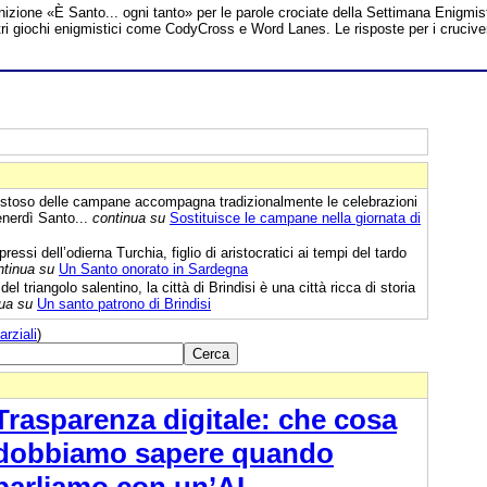
inizione «È Santo... ogni tanto» per le parole crociate della Settimana Enigmis
 altri giochi enigmistici come CodyCross e Word Lanes. Le risposte per i crucive
estoso delle campane accompagna tradizionalmente le celebrazioni
enerdì Santo...
continua su
Sostituisce le campane nella giornata di
essi dell’odierna Turchia, figlio di aristocratici ai tempi del tardo
ntinua su
Un Santo onorato in Sardegna
el triangolo salentino, la città di Brindisi è una città ricca di storia
ua su
Un santo patrono di Brindisi
arziali
)
Trasparenza digitale: che cosa
dobbiamo sapere quando
parliamo con un’AI