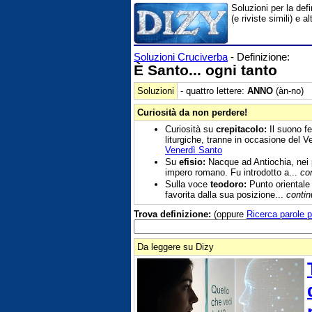
Soluzioni per la def
(e riviste simili) e
Soluzioni Cruciverba
- Definizione:
È Santo... ogni tanto
Soluzioni
- quattro lettere:
ANNO
(àn-no)
Curiosità da non perdere!
Curiosità su
crepitacolo:
Il suono f
liturgiche, tranne in occasione del V
Venerdì Santo
Su
efisio:
Nacque ad Antiochia, nei pr
impero romano. Fu introdotto a...
co
Sulla voce
teodoro:
Punto orientale d
favorita dalla sua posizione...
contin
Trova definizione:
(oppure
Ricerca parole p
Da leggere su Dizy