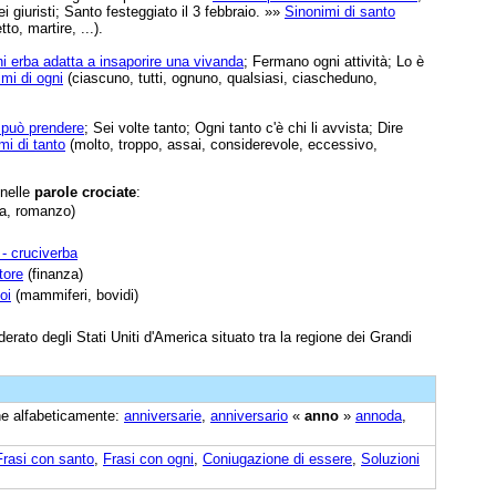
 giuristi; Santo festeggiato il 3 febbraio. »»
Sinonimi di santo
to, martire, ...).
i erba adatta a insaporire una vivanda
; Fermano ogni attività; Lo è
mi di ogni
(ciascuno, tutti, ognuno, qualsiasi, ciascheduno,
i può prendere
; Sei volte tanto; Ogni tanto c'è chi li avvista; Dire
mi di tanto
(molto, troppo, assai, considerevole, eccessivo,
 nelle
parole crociate
:
ra, romanzo)
 - cruciverba
tore
(finanza)
oi
(mammiferi, bovidi)
erato degli Stati Uniti d'America situato tra la regione dei Grandi
ine alfabeticamente:
anniversarie
,
anniversario
«
anno
»
annoda
,
Frasi con santo
,
Frasi con ogni
,
Coniugazione di essere
,
Soluzioni