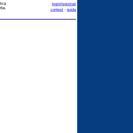
tica
login/registrati
rba.
contest
-
guida