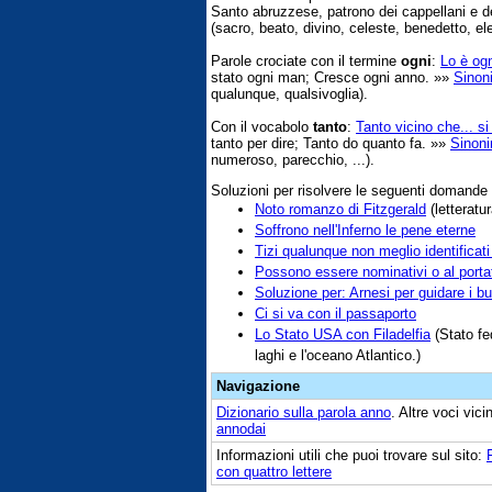
Santo abruzzese, patrono dei cappellani e dei
(sacro, beato, divino, celeste, benedetto, elet
Parole crociate con il termine
ogni
:
Lo è ogn
stato ogni man; Cresce ogni anno. »»
Sinoni
qualunque, qualsivoglia).
Con il vocabolo
tanto
:
Tanto vicino che... s
tanto per dire; Tanto do quanto fa. »»
Sinoni
numeroso, parecchio, ...).
Soluzioni per risolvere le seguenti domande
Noto romanzo di Fitzgerald
(letteratu
Soffrono nell'Inferno le pene eterne
Tizi qualunque non meglio identificati
Possono essere nominativi o al porta
Soluzione per: Arnesi per guidare i bu
Ci si va con il passaporto
Lo Stato USA con Filadelfia
(Stato fed
laghi e l'oceano Atlantico.)
Navigazione
Dizionario sulla parola
anno
. Altre voci vic
annodai
Informazioni utili che puoi trovare sul sito:
con quattro lettere