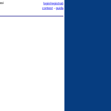
asi
login/registrati
contest
-
guida