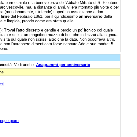
la parrocchiale e la benevolenza dell'Abbate Mitrato di S. Eleuterio
civescovile, ma, a distanza di anni, vi era ritornato più volte o per
 una (mondanamente, s'intende) superflua assoluzione a don
finire del Febbraio 1861, per il quindicesimo
anniversario
della
a e limpida, proprio come era stata quella.
: Trovai l'atto discreto e gentile e perciò un po' ironico col quale
raio e scelsi un magnifico mazzo di fiori che indirizzai alla signora
isita sul quale non scrissi altro che la data. Non occorreva altro.
 e non l'avrebbero dimenticata forse neppure Ada e sua madre: 5
eone.
uriosità. Vedi anche:
Anagrammi per anniversario
one
esi
nque giorni