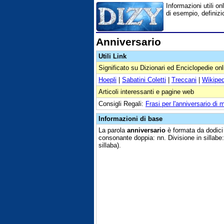
Informazioni utili onl
di esempio, definizi
Anniversario
Utili Link
Significato su Dizionari ed Enciclopedie onl
Hoepli
|
Sabatini Coletti
|
Treccani
|
Wikiped
Articoli interessanti e pagine web
Consigli Regali:
Frasi per l'anniversario di 
Informazioni di base
La parola
anniversario
è formata da dodici l
consonante doppia: nn. Divisione in sillabe
sillaba).