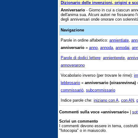
Dizionario delle invenzioni, origini e sc
Anniversario
- Giorno in cui a ciascun ann
dell'anima sua. Alcuni autori ne fissavano l'
degli anniversari onde onorare con solennit
Navigazione
Parole in ordine alfabetico:
annientiate
,
ann
anniversario
»
anno
,
annoda
,
annodai
,
an
Parole di dodici lettere
:
annienterete
,
annive
annoverarono
Vocabolario inverso (per trovare le rime):
im
lebbrosario
«
anniversario (oirasrevinna)
commissariò
,
subcommissario
Indice parole che:
iniziano con A
,
con AN
,
Commenti sulla voce «anniversario»
|
sot
Scrivi un commento
I commenti devono essere in tema, costrut
"fotocopia" o in maiuscolo.