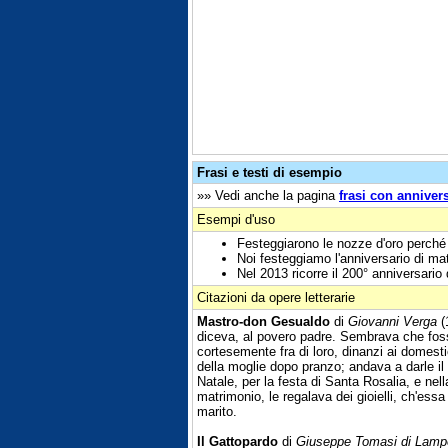
Frasi e testi di esempio
»» Vedi anche la pagina
frasi con anniver
Esempi d'uso
Festeggiarono le nozze d'oro perché 
Noi festeggiamo l'anniversario di m
Nel 2013 ricorre il 200° anniversario 
Citazioni da opere letterarie
Mastro-don Gesualdo
di
Giovanni Verga
(
diceva, al povero padre. Sembrava che foss
cortesemente fra di loro, dinanzi ai domest
della moglie dopo pranzo; andava a darle il 
Natale, per la festa di Santa Rosalia, e nel
matrimonio, le regalava dei gioielli, ch'ess
marito.
Il Gattopardo
di
Giuseppe Tomasi di Lam