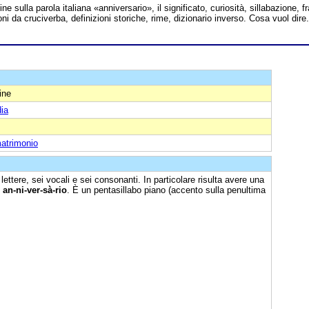
ine sulla parola italiana «anniversario», il significato, curiosità, sillabazione, fr
oni da cruciverba, definizioni storiche, rime, dizionario inverso. Cosa vuol dire.
ine
ia
matrimonio
ettere, sei vocali e sei consonanti. In particolare risulta avere una
:
an-ni-ver-sà-rio
. È un pentasillabo piano (accento sulla penultima