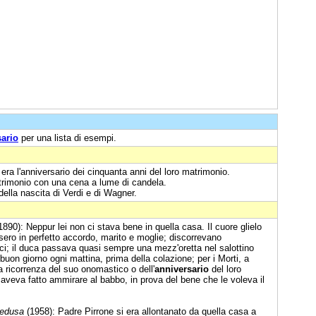
sario
per una lista di esempi.
era l'anniversario dei cinquanta anni del loro matrimonio.
atrimonio con una cena a lume di candela.
della nascita di Verdi e di Wagner.
1890): Neppur lei non ci stava bene in quella casa. Il cuore glielo
ero in perfetto accordo, marito e moglie; discorrevano
ici; il duca passava quasi sempre una mezz'oretta nel salottino
buon giorno ogni mattina, prima della colazione; per i Morti, a
la ricorrenza del suo onomastico o dell'
anniversario
del loro
a aveva fatto ammirare al babbo, in prova del bene che le voleva il
pedusa
(1958): Padre Pirrone si era allontanato da quella casa a