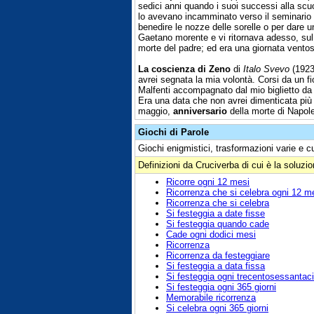
sedici anni quando i suoi successi alla scuo
lo avevano incamminato verso il seminario ar
benedire le nozze delle sorelle o per dare
Gaetano morente e vi ritornava adesso, sul 
morte del padre; ed era una giornata ventos
La coscienza di Zeno
di
Italo Svevo
(1923)
avrei segnata la mia volontà. Corsi da un fio
Malfenti accompagnato dal mio biglietto da v
Era una data che non avrei dimenticata più
maggio,
anniversario
della morte di Napol
Giochi di Parole
Giochi enigmistici, trasformazioni varie e c
Definizioni da Cruciverba di cui è la soluzi
Ricorre ogni 12 mesi
Ricorrenza che si celebra ogni 12 m
Ricorrenza che si celebra
Si festeggia a date fisse
Si festeggia quando cade
Cade ogni dodici mesi
Ricorrenza
Ricorrenza da festeggiare
Si festeggia a data fissa
Si festeggia ogni trecentosessantaci
Si festeggia ogni 365 giorni
Memorabile ricorrenza
Si celebra ogni 365 giorni