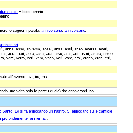
 due secoli
= bicentenario
eanno
nere le seguenti parole:
anniversaria
,
anniversarie
.
anniversari
.
rì, anna, anno, anversa, ansai, ansa, ansi, anso, aversa, averi,
rai, aera, aeri, aero, arsa, arsi, arso, arai, arri, asari, asaro, niveo,
a, verri, verro, veri, vero, vario, vari, varo, ersi, erario, erari, erri,
ute all'inverso: evi, ira, ras.
ando una volta sola la parte uguale) da: anniversari+rio.
no Santo
,
Lo si fa annodando un nastro
,
Si annodano sulle camicie
,
ti profondamente, annientati
.