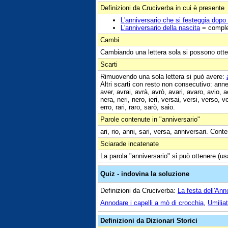
Definizioni da Cruciverba in cui è presente
L'anniversario che si festeggia dopo
L'anniversario della nascita
= compl
Cambi
Cambiando una lettera sola si possono otte
Scarti
Rimuovendo una sola lettera si può avere:
Altri scarti con resto non consecutivo: anne
aver, avrai, avrà, avrò, avari, avaro, avio, ae
nera, neri, nero, ieri, versai, versi, verso, ver
erro, rari, raro, sarò, saio.
Parole contenute in "anniversario"
ari, rio, anni, sari, versa, anniversari. Conten
Sciarade incatenate
La parola "anniversario" si può ottenere (us
Quiz - indovina la soluzione
Definizioni da Cruciverba:
La festa dell'An
Annodare i capelli a mò di crocchia
,
Umilia
Definizioni da Dizionari Storici