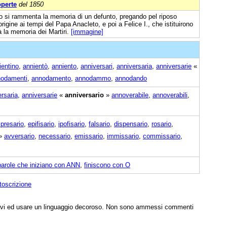
operte
del 1850
o si rammenta la memoria di un defunto, pregando pel riposo
origine ai tempi del Papa Anacleto, e poi a Felice I., che istituirono
à la memoria dei Martiri.
[immagine]
ientino
,
annientò
,
anniento
,
anniversari
,
anniversaria
,
anniversarie
«
nodamenti
,
annodamento
,
annodammo
,
annodando
rsaria
,
anniversarie
«
anniversario
»
annoverabile
,
annoverabili
,
presario
,
epifisario
,
ipofisario
,
falsario
,
dispensario
,
rosario
,
»
avversario
,
necessario
,
emissario
,
immissario
,
commissario
,
parole che iniziano con ANN
,
finiscono con O
toscrizione
tivi ed usare un linguaggio decoroso. Non sono ammessi commenti